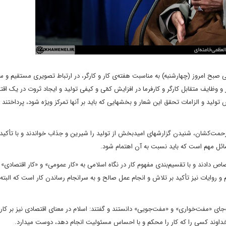
 صبح امروز (چهارشنبه) به مناسبت هفته‌ی کار و کارگر، در ارتباط تصویری مستقیم و سه
ظایف متقابل کارگر و کارفرما در افزایش کمّی و کیفی تولید و ایجاد ثروت در یک اقتص
ید و الزامات تحقق این شعار و بخشهایی که باید بر آنها تمرکز ویژه شود، پرداختند 
و زحمت‌کشان، شنیدن گزارشهای امیدبخش از تولید را شیرین و جذاب خواندند و با تأکید ب
ائل مهم است که باید نسبت به آن اهتمام شود.
دادند و با تقسیم‌بندی مفهوم کار در نگاه اسلامی به «کار عمومی» و «کار اقتصادی» ا
 و روایات نیز تأکید بر تلاش و انجام عمل صالح و به سرانجام رساندن کار است که البته 
ه‌جای «مفت‌خواری» و «مفت‌جویی» دانستند و گفتند: اسلام در معنای اقتصادی نیز بر کار 
 خداوند کسی را که کار را محکم و با احساس مسئولیت انجام دهد، دوست میدارد.