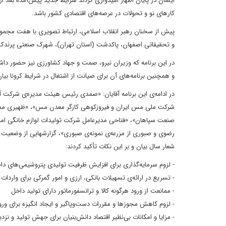
ایشان در پایان اظهار امیدواری کردند شرایط جدید پیش‌آمده بعد از
کارهای نو و تحولات در عرصه‌های اقتصادی کشور باشد.
پیش از سخنان رهبر انقلاب اسلامی، ارتباط تصویری با هفت مجموع
و تحقیقاتی اصفهان، پاکدشت (استان تهران)، شهرک صنعتی پرندک (ا
در این برنامه که وزیران نیرو، صمت و جهاد کشاورزی نیز حضور داشت
و همچنین برنامه‌های آن برای صیانت از اشتغال در شرایط کرونا بیان
در ادامه‌ی این برنامه آقایان: «صمدی رئیس هیئت مدیره‌ی شرکت ا
شرکت ملی مس ایران و فیروزکوهی کارگر معدن مس»، «ظهیری مدیر
صنعت سپاهان»، «فتاحی مدیرعامل شرکت تولیدات لوازم خانگی امرس
رضوی و صبوری از مزرعه‌ی نمونه‌ی صبوری»، گزارشهایی از وضعیت
شعار سال بیان و بر این نکات تأکید کردند:
- لزوم سرمایه‌گذاری برای افزایش ظرفیت تولیدی پتروشیمی‌های داخ
- تسریع در ارائه‌ی تسهیلات بانکی، ارزی و امور گمرکی برای واردات م
- ممانعت از ورود هرگونه کالا و ترانسفورماتور دارای تولید داخل
- لزوم کاهش مجوزها و مقررات دست‌وپاگیر و ایجاد انگیزه برای ورود 
- مزایا و امکانات بی‌نظیر اقتصاد دانش‌بنیان برای جهش تولید و 