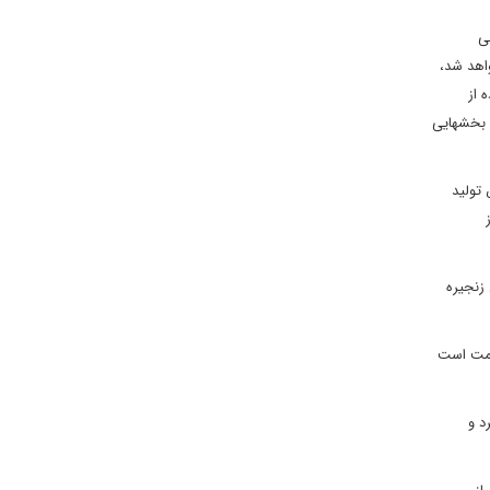
ی
اهد شد،
 از
 بخشهایی
 تولید
 زنجیره
قدمت است
د و