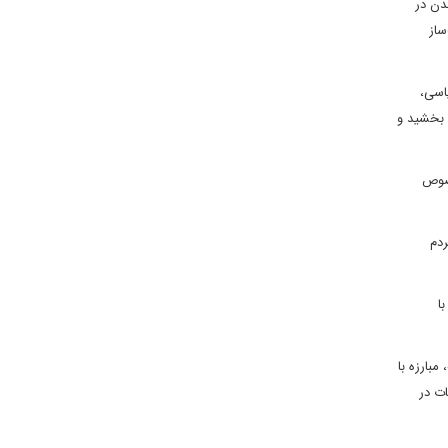
دن در
ساز
یاسی،
 بخشید و
خصوص
ردم
ا
مبارزه با
ات در