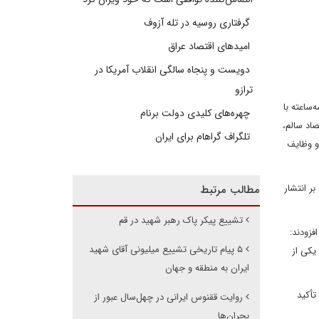
گرفتاری روسیه در تله آزوف
امیدهای اقتصاد عراق
دویست و پنجاه سالگی انقلاب آمریکا در
ترازو
‌ساعته با
چهره‌های کلیدی دولت برنام
اد سالم،
تلگراف گراهام برای ایران
و وظایف
ر انتشار
مطالب مرتبط
تشییع پیکر پاک رهبر شهید در قم
فزودند:
۵ پیام تاریخی تشییع میلیونی آقای شهید
یکی از
ایران به منطقه و جهان
تأکید
روایت ققنوس ایرانی در چهل‌سال عبور از
بحران‌ها