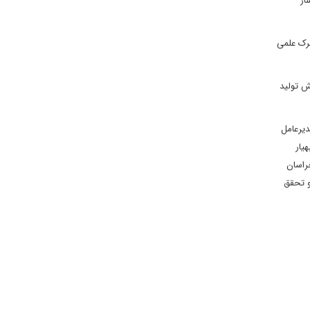
از
هرک علمی
ش تولید
دیرعامل
یار
راسان
و تحقق