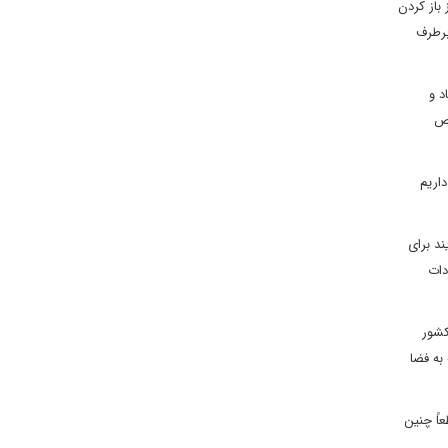
 باز کردن
برطرف
د و
خص
اریم
ند برای
دات
کشور
 میتوانیم یک ماهواره‌بر را با سرعت ۷۵۰۰ متر بر ثانیه به فضا
تری هدف‌گذاری کند، قطعاً چنین