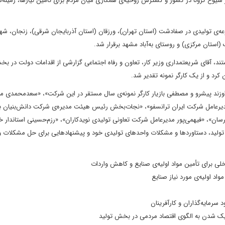
 شیوع کرونا در کشور و گسترش روحیه‌ی همکاری میان مردم برای تأمین نیازها، زمینه‌س
ه‌ی تولیدی در صفادشت (استان تهران)، ورزقان (استان آذربایجان شرقی)، زنجان، ش
ستان مرکزی) و روستای به‌آباد مشهد برقرار شد.
ند، آقای شریعتمداری وزیر کار، تعاون و رفاه اجتماعی گزارشی از اقدامات دولت در بخ
 کرد و از یک کارگر نمونه تقدیر شد.
َورَند پیشرو و مصطفی بازیار کارگر نمونه‌ی سال مستقر در این شرکت»، «سعدمحمدی م
عامل شرکت ایران ترانسفو»، «نجات‌بخش رئیس هیئت مدیره‌ی شرکت دانش‌بنیان به
ان»، «فیهمی‌پور مدیرعامل شرکت تعاونی تولیدی نویدکاران»، «رزم‌حسینی استاندار خ
 تولید، دستاوردها و مشکلات واحدهای تولیدی خود و پیشنهادهایی برای حل مشکلات 
لی برای تأمین مواد اولیه‌ی صنایع و کاهش واردات
واد اولیه‌ی مورد نیاز صنایع
سرمایه‌گذاران و کارآفرینان
نزدیک شدن به الگوی اقتصاد مردمی در بخش تولید