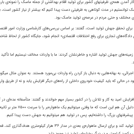
ار آمدن همه‌ی ظرفیتهای کشور برای تولید اقلام بهداشتی از جمله ماسک را نمونه‌ی بارز
ماسک توانستیم در مدت کوتاهی به ظرفیتی دست پیدا کنیم که بیشتر از نیاز کشور است، 
ی مختلف و حتی مردم در عرصه‌ی تولید ماسک بود.
ی برای تحقق جهش تولید است، گفتند: بر اساس بررسی‌های کارشناسی وزارت امور اقتصا
ل دادگاه‌های تجاری برای رفع اختلافات اقتصادی» انجام شود، جایگاه کشور از لحاظ شا
مینه‌های جهش تولید اشاره و خاطرنشان کردند: ما با واردات مخالف نیستیم اما تأکید د
.
رائی، به بهانه‌هایی به دنبال باز کردن راه واردات بی‌مورد هستند. به عنوان مثال میگوی
 در حالی که باید کیفیت خودروی داخلی از راه‌های دیگر افزایش یابد و نه از طریق وار
یش امید به کار و تلاش را در کشور بسیار مهم خواندند و گفتند: متأسفانه عده‌ای در 
به‌طور دائم میگویند «نمیشود و نمیتوانیم» در حالی که «میتوانیم» و دلیل آن هم این است که ما وقتی
 آن پیشرفتهای بزرگ را داشته‌ایم، پس در تولید هم میتوانیم به جهش دست پیدا کنیم.
رهبر انقلاب اسلامی افزودند: آن ذهن و فکری که میتواند ماهواره را تولید کند و برای ارسال ماهواره‌ی بعدی در مدار ۳۶ هزار کیلوم