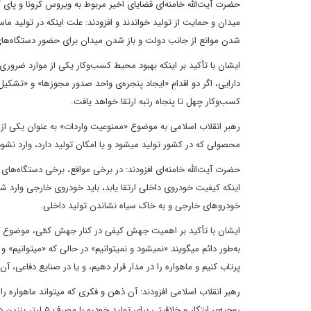
حضرت آیت‌الله خامنه‌ای قضایای اخیر مربوط به ویروس کرونا و پای ک
میدان و حمایت از تولید خواندند و افزودند: علت اینکه در تولید 
شدن موانع از جانب دولت و باز شدن میدان برای حضور دستگاه‌ها
ایشان با تأکید بر اینکه بهبود محیط کسب‌وکار یکی از موارد ضرور
دارایی، اگر دو اقدامِ «ایجاد پنجره‌ی واحد صدور مجوزها» و «تشکی
کسب‌وکار چهل تا پنجاه رتبه ارتقا خواهد یافت.
رهبر انقلاب اسلامی به موضوع «ممنوعیت واردات» به عنوان یکی از ز
محصولی که در کشور تولید میشود و یا امکان تولید دارد، وارد نشود
حضرت آیت‌الله خامنه‌ای افزودند: در برخی مواقع، برخی دستگاه‌های اج
اینکه کیفیت خودروی داخلی ارتقا یابد، باید خودروی خارجی وارد شود
خودروهای خارجی و به خاک سیاه نشاندن تولید داخلی.
ایشان با تأکید بر اهمیت جهش کیفی در کنار جهش کمّی، موضوع افزا
پرتاب کنیم و ماهواره را در مدار قرار دهیم، و یا در صنایع دفاعی،
روحیه‌ی ابتکار و خلاقیتی برای تولید خودرو با مصرف ۵ لیتر بنزین در یکصد کیلومتر و در دیگر بخشهای تولید نیز وجود دارد.