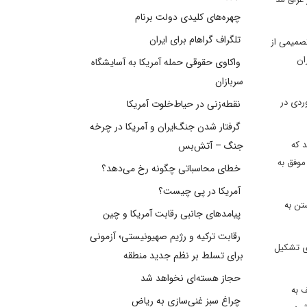
چهره‌های کلیدی دولت برنام
تلگراف گراهام برای ایران
تصمیمی از
ان
واکاوی حقوقی حمله آمریکا به آسایشگاه
سربازان
ردی در
نقطه‌زنی در حیاط‌خلوت آمریکا
گرفتار شدن جنگ‌ایران و آمریکا در چرخه
د که
جنگ – آتش‌بس
موفق به
خطای محاسباتی چگونه رخ می‌دهد؟
آمریکا در پی چیست؟
تن به
پیامدهای جانبی رقابت آمریکا و چین
رقابت ترکیه و رژیم صهیونیستی؛ آزمونی
ای تشکیل
برای تسلط بر نظم جدید منطقه
حجاز هسته‌ای نخواهد شد
ف به
چراغ سبز غنی‌سازی به ریاض