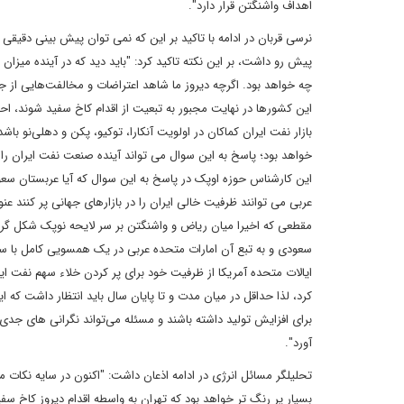
اهداف واشنگتن قرار دارد".
نرسی قربان در ادامه با تاکید بر این که نمی توان پیش بینی دقی
پیش رو داشت، بر این نکته تاکید کرد: "باید دید که در آینده می
چه خواهد بود. اگرچه دیروز ما شاهد اعتراضات و مخالفت‌هایی از جانب
بازار نفت ایران کماکان در اولویت آنکارا، توکیو، پکن و دهلی‌نو باش
خواهد بود؛ پاسخ به این سوال می تواند آینده صنعت نفت ایران را
این کارشناس حوزه اوپک در پاسخ به این سوال که آیا عربستان سع
عربی می توانند ظرفیت خالی ایران را در بازارهای جهانی پر کنند عن
مقطعی که اخیرا میان ریاض و واشنگتن بر سر لایحه نوپک شکل گرفت
سعودی و به تبع آن امارات متحده عربی در یک همسویی کامل با 
ایالات متحده آمریکا از ظرفیت خود برای پر کردن خلاء سهم نفت ای
کرد، لذا حداقل در میان مدت و تا پایان سال باید انتظار داشت که 
برای افزایش تولید داشته باشند و مسئله می‌تواند نگرانی های جدی ر
آورد".
تحلیلگر مسائل انرژی در ادامه اذعان داشت: "اکنون در سایه نکات 
بسیار پر رنگ تر خواهد بود که تهران به واسطه اقدام دیروز کاخ 