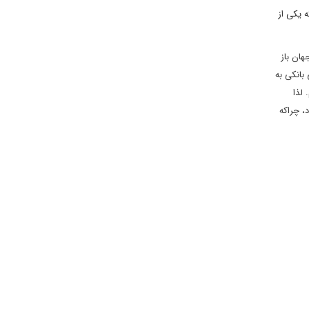
 یکی از
هان باز
 بانکی به
 لذا
 شود، چراکه