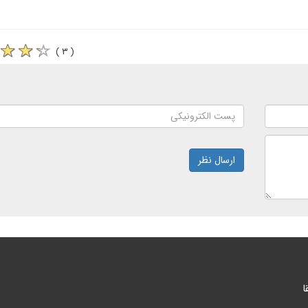
( ۳ )
ارسال نظر
ا