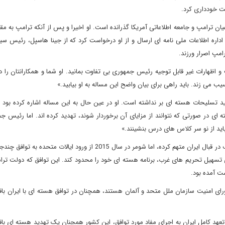
ت خودداری کرد.
یان ترامپ و جامعه اطلاعاتی آمریکا گذرانده است. او اخیرا و پس از آنکه ترامپ به مق
 اداره اطلاعات ملی نامه ای ارسال و از او درخواست کرد که از جینا هاسپل، رئیس س
مپ اصرار ورزند.
و اظهارات غیر قابل توجیه رئیس جمهوری بی تفاوت بمانید. او شما و همکارانتان را 
یب می زند. باید راهی برای بیان واضح این مساله به او بیابید.»
د تسلیحات هسته ای بر نداشته است. او در عین حال به این مساله اشاره کرده بود ک
ای در صورتی که نتوانند از مزایای آن برخوردار شوند، تهدید کرده اند. اما رئیس ج
باید از نو سر کلاس های درس بنشینند.»
اگرچه ترامپ رهبر اقلیت دموکرات در سنا را به اتخاذ موضعی ضعیف در قبال ایران متهم کرده، اما شومر در سال 2015 از ورود ای
ی تسهیل تحریم های غرب، برنامه هسته ای خود را محدود کند. این توافق که دولت ترا
ت آمده بود.
ه گروهی متشکل از 4 عضو دائم دیگر شورای امنیت سازمان ملل متحد و آلمان هستند، همچنان در توافق هسته ای با ایران 
عهد کامل ایران به اجرای مفاد مورد توافق، این کشور همچنان یک تهدید هسته ای باق