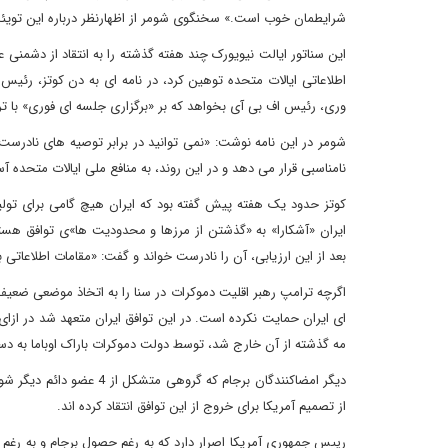
شرایطمان خوب است.» سخنگوی شومر از اظهارنظر درباره این تویئ
این سناتور ایالت نیویورک چند هفته گذشته را به انتقاد از دشمنی ع
اطلاعاتی ایالات متحده توهین کرد، در نامه ای به دن کوتز، رئیس
وری، رئیس اف بی آی بخواهد که بر «برگزاری جلسه ای فوری» با ترا
شومر در این نامه نوشت: «نمی توانید در برابر توصیه های نادرست 
نامناسبی قرار می دهد و در این روند، به منافع ملی ایالات متحده آس
کوتز حدود یک هفته پیش گفته بود که ایران هیچ گامی برای تولی
ایران «آشکارا» به «گذشتن از مرزها و محدودیت ها»ی توافق هسته 
بعد از این ارزیابی، آن را نادرست خواند و گفت: «مقامات اطلاعاتی 
ای ایران حمایت نکرده است. در این توافق ایران متعهد شد در ازا
مه گذشته از آن خارج شد، توسط دولت دموکرات باراک اوباما به دس
دیگر امضاکنندگان برجام ک
از تصمیم آمریکا برای خروج از این توافق انتقاد کرده اند.
رییس جمهوری آمریکا اصرار دارد که به رغم حصول برجام و به رغم ت