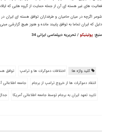
فعالیت های غیر هسته ای آن از جمله حمایت از گروه هایی که ایال
شومر اگرچه در میان حامیان و طرفداران توافق هسته ای ایران در ز
دلیل که ایران تماما به توافق پایبند مانده و هنوز هیچ گزارشی مب
منبع:
پولیتیکو
/ تحریریه دیپلماسی ایرانی 34
کلید واژه ها:
اختلافات دموکرات ها و ترامپ
توافق هست
انتقاد دموکرات ها از خروج ترامپ از برجام
جامعه اطلاعاتی آم
تایید تعهد ایران به برجام توسط جامعه اطلاعاتی آمریکا
جدال