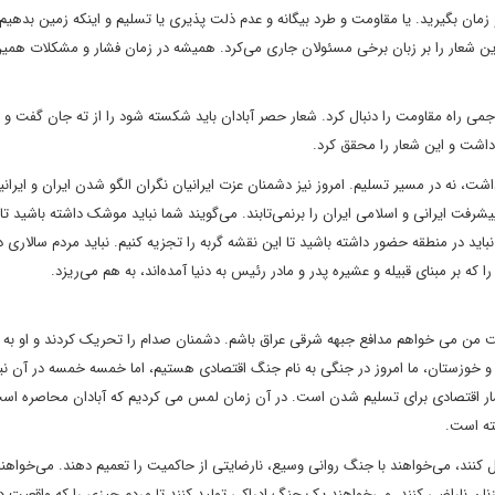
زمان بگیرید. یا مقاومت و طرد بیگانه و عدم ذلت پذیری یا تسلیم و اینکه زمین بدهیم
 این شعار را بر زبان برخی مسئولان جاری می‌کرد. همیشه در زمان فشار و مشکلات همین
جمی راه مقاومت را دنبال کرد. شعار حصر آبادان باید شکسته شود را از ته جان گفت و
 داشت و این شعار را محقق کرد.
ت، نه در مسیر تسلیم. امروز نیز دشمنان عزت ایرانیان نگران الگو شدن ایران و ایرانی
یشرفت ایرانی و اسلامی ایران را برنمی‌تابند. می‌گویند شما نباید موشک داشته باشید تا
ید در منطقه حضور داشته باشید تا این نقشه گربه را تجزیه کنیم. نباید مردم سالاری د
ه بر مبنای قبیله و عشیره پدر و مادر رئیس به دنیا آمده‌اند، به هم می‌ریزد.
 من می خواهم مدافع جبهه شرقی عراق باشم. دشمنان صدام را تحریک کردند و او به ا
ن و خوزستان، ما امروز در جنگی به نام جنگ اقتصادی هستیم، اما خمسه خمسه در آن 
فشار اقتصادی برای تسلیم شدن است. در آن زمان لمس می کردیم که آبادان محاصره اس
ته است.
یل کنند، می‌خواهند با جنگ روانی وسیع، نارضایتی از حاکمیت را تعمیم دهند. می‌خواهن
وق زنان ناراضی کنند. می‌خواهند یک جنگ ادراکی تولید کنند تا مردم چیزی را که واقعیت دا