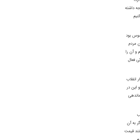
جه داشته
نیم
موس بود
ن مردم
 و آن را
ی فعال
 انقلاب
 این در
ماندهی
ب
ر به آن
نیم و می توانیم این کار را کنیم. در 13 آبان می‌خواستند قیمت