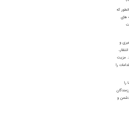
نطور که
ه های
فت
بری و
نتظار،
د. مزیت
دامات را
 را
رزمندگان
 دشمن و