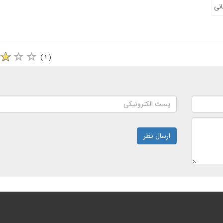
نی
( ۱ )
ارسال نظر