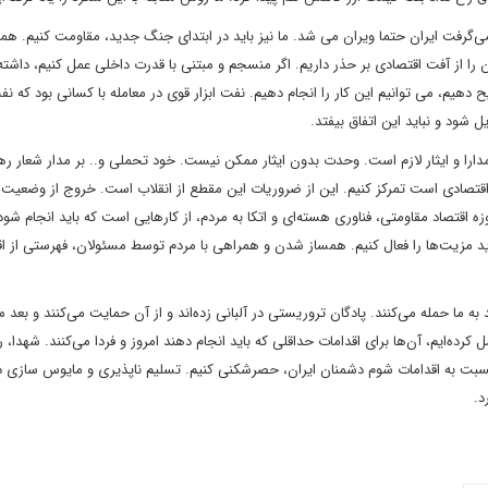
رفت ایران حتما ویران می شد. ما نیز باید در ابتدای جنگ جدید، مقاومت کنیم. هما
ران را از آفت اقتصادی بر حذر داریم. اگر منسجم و مبتنی با قدرت داخلی عمل کنیم، داشت
 دهیم، می توانیم این کار را انجام دهیم. نفت ابزار قوی در معامله با کسانی بود که ن
 شود و نباید این اتفاق بیفتد.
ارا و ایثار لازم است. وحدت بدون ایثار ممکن نیست. خود تحملی و.. بر مدار شعار ره
اقتصادی است تمرکز کنیم. این از ضروریات این مقطع از انقلاب است. خروج از وضعیت ا
 اقتصاد مقاومتی، فناوری هسته‌ای و اتکا به مردم، از کارهایی است که باید انجام شو
ید مزیت‌ها را فعال کنیم. همساز شدن و همراهی با مردم توسط مسئولان، فهرستی از اق
 به ما حمله می‌کنند. پادگان تروریستی در آلبانی زده‌اند و از آن حمایت می‌کنند و بعد ما
ده‌ایم، آن‌ها برای اقدامات حداقلی که باید انجام دهند امروز و فردا می‌کنند. شهدا، 
ید نسبت به اقدامات شوم دشمنان ایران، حصرشکنی کنیم. تسلیم ناپذیری و مایوس سازی
د.