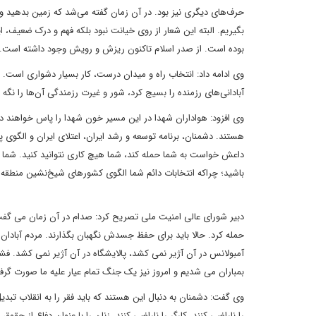
حرف‌های دیگری نیز بود. در آن زمان گفته می‌شد که زمین بدهید و 
بگیریم. البته این شعار از روی خیانت نبود بلکه فهم و درک ضعیف،
بوده است. از صدر اسلام تاکنون ریزش و رویش وجود داشته است.
وی ادامه داد: انتخاب راه و میدان درست، کار بسیار دشواری است. 
آبادانی‌های رزمنده را بسیج کرد، شور و غیرت رزمندگی آن‌ها را نگه
وی افزود: هواداران شهدا در این مسیر خون شهدا را پاس خواهند داش
هستند. دشمنان، برنامه توسعه و رشد ایران، اعتلای ایران و الگوی پ
داعش خواست به شما حمله کند، شما هیچ کاری نتوانید کنید. شما نبا
باشید؛ چراکه انتخابات دائم شما الگوی کشورهای شیخ‌نشین منطقه را ک
دبیر شورای عالی امنیت ملی تصریح کرد: صدام در آن زمان می گفت
حمله کرد. حالا باید برای حفظ جسدش نگهبان بگذارند. مردم آبادا
آمبولانس در آن آژیر نمی کشد، پالایشگاه در آن آژیر نمی کشد. 
بمباران می شدیم و امروز نیز یک جنگ تمام عیار علیه ما صورت گرف
وی گفت: دشمنان به دنبال این هستند که باید فقر را به انقلاب تبد
را ناراضی کنند، کارگر را ناراضی کنند، زنان را با عنوان دفاع از حق