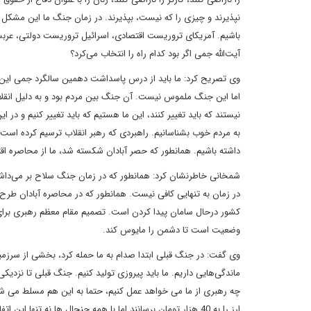
نپذیرند و چیزی را که نیست، بپذیرند. در زمان جنگ ما این مشکل را
باشیم. آمریکای تروریست اقتصادی، اسرائیل تروریست دولتی، عربستان
آیت‌الله جمی اگر بود کدام راه را انتخاب می‌کرد؟
وی تصریح کرد: ما باید از درس پاسداشت دهمین سالگرد جمی این ن
اما این جنگ ملموس نیست. آن جنگ بین مردم بود و به دلیل انقل
نیستند که باید تغییر کنند، این ما هستیم که باید تغییر کنیم و در
به مردم خوب بشناسانیم. راهبردی که رهبر انقلاب ترسیم کرده است ر
داشته باشیم. همانطور که حصر آبادان شکسته شد، ما از محاصره اقت
شمخانی خاطرنشان کرد: همانطور که در زمان جنگ سلاح بر می‌داشتیم 
در زمان به تنهایی کافی نیست. همانطور که در محاصره آبادان طرح و 
کشور درحال سامان پیدا کردن است. تصمیم مقام معظم رهبری برای 
وضعیت است تا دشمن را مایوس کند.
وی گفت: در جنگ قبلی ابتدا صدام به ما حمله کرد، بخشی از سرزمین
ماندگی‌هایی داریم. ما باید پیروزی تولید کنیم. جنگ قبلی تا نزدیک
ارز را به 40 هزار تومان برسانند اما با همه جنجال ها نه تنها این اتفاق رخ نداد بلکه قیمت ارز کاهش هم پیدا کرد. ما روش مقابله با این شگرد را یاد گرفته‌ایم.