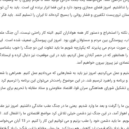
 نداشتیم. امروز فضای مجازی وجود دارد و این فضا ابزار برنده ای است. باید به آن تو
 تروریست تکفیری و فشار روانی را بسیج کرده‌اند تا ایران را تسلیم کنند. باید فکر ک
کته را استخراج و دستور کار همه هواداران کنیم. البته کار راحتی نیست، آن جنگ مل
اب، پیوستگی بین مردم و مسئولان قوی بود. امروز این پیوستگی ضعیف شده است. ای
 این صورت مردم می ‌پذیرند که یکپارچه شویم.ما باید تفاوت این دو جنگ را خوب بشناسیم
ا همانطور که در حصر آبادان عمل کردیم، باید در این موقعیت نیز دنبال کرده و ایستادگ
صادی نیز پیروز بیرون خواهیم آمد.
و عمل می‌کردیم، امروز نیز باید به شعارهایی که می‌دادیم عمل کنیم. همراهی با شعار
برنامه و راهبرد ترسیم شد، در این موضوع راحت‌تر می‌توان این برنامه را ترسیم کرد و
تشکیل شورای هماهنگی سران قوا، اقتصاد مقاومتی و ستاد مقابله با تحریم برای ساز
 ما را گرفت و بعد ما وارد شدیم. یعنی ما در جنگ عقب ماندگی داشتیم. امروز نیز عق
ی اهواز آمد، در این جنگ نیز دشمن خیلی تلاش کرد مواضع اقتصادی ما را اشغال کند. اگ
چه رهبری از ما می خواهد عمل کنیم، حتما به این هم مسلط می شویم. ما باید دشمن خود را عقب بز