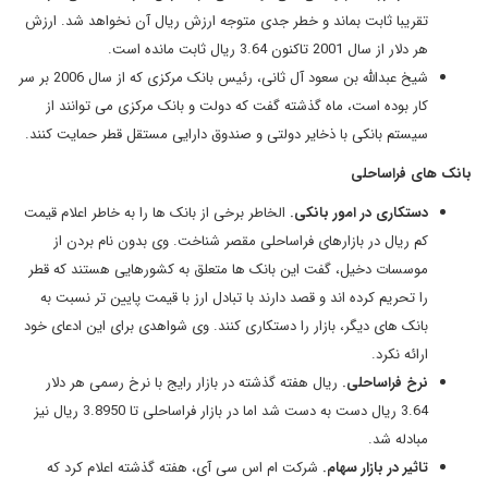
تقریبا ثابت بماند و خطر جدی متوجه ارزش ریال آن نخواهد شد. ارزش
هر دلار از سال 2001 تاکنون 3.64 ریال ثابت مانده است.
شیخ عبدالله بن سعود آل ثانی، رئیس بانک مرکزی که از سال 2006 بر سر
کار بوده است، ماه گذشته گفت که دولت و بانک مرکزی می توانند از
سیستم بانکی با ذخایر دولتی و صندوق دارایی مستقل قطر حمایت کنند.
بانک های فراساحلی
دستکاری در امور بانکی.
الخاطر برخی از بانک ها را به خاطر اعلام قیمت
کم ریال در بازارهای فراساحلی مقصر شناخت. وی بدون نام بردن از
موسسات دخیل، گفت این بانک ها متعلق به کشورهایی هستند که قطر
را تحریم کرده اند و قصد دارند با تبادل ارز با قیمت پایین تر نسبت به
بانک های دیگر، بازار را دستکاری کنند. وی شواهدی برای این ادعای خود
ارائه نکرد.
نرخ فراساحلی.
ریال هفته گذشته در بازار رایج با نرخ رسمی هر دلار
3.64 ریال دست به دست شد اما در بازار فراساحلی تا 3.8950 ریال نیز
مبادله شد.
تاثیر در بازار سهام.
شرکت ام اس سی آی، هفته گذشته اعلام کرد که