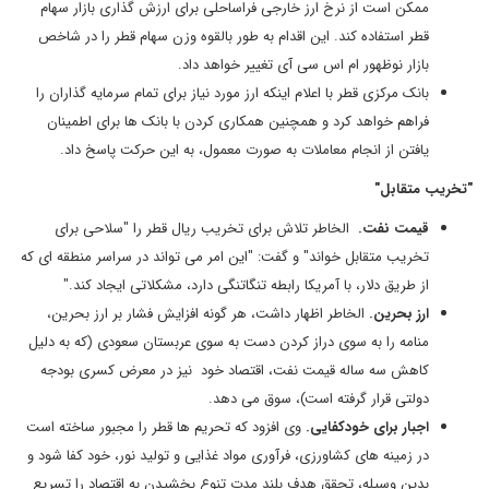
ممکن است از نرخ ارز خارجی فراساحلی برای ارزش گذاری بازار سهام
قطر استفاده کند. این اقدام به طور بالقوه وزن سهام قطر را در شاخص
بازار نوظهور ام اس سی آی تغییر خواهد داد.
بانک مرکزی قطر با اعلام اینکه ارز مورد نیاز برای تمام سرمایه گذاران را
فراهم خواهد کرد و همچنین همکاری کردن با بانک ها برای اطمینان
یافتن از انجام معاملات به صورت معمول، به این حرکت پاسخ داد.
"تخریب متقابل"
قیمت نفت.
الخاطر تلاش برای تخریب ریال قطر را "سلاحی برای
تخریب متقابل خواند" و گفت: "این امر می تواند در سراسر منطقه ای که
از طریق دلار، با آمریکا رابطه تنگاتنگی دارد، مشکلاتی ایجاد کند."
ارز بحرین.
الخاطر اظهار داشت، هر گونه افزایش فشار بر ارز بحرین،
منامه را به سوی دراز کردن دست به سوی عربستان سعودی (که به دلیل
کاهش سه ساله قیمت نفت، اقتصاد خود نیز در معرض کسری بودجه
دولتی قرار گرفته است)، سوق می دهد.
اجبار برای خودکفایی.
وی افزود که تحریم ها قطر را مجبور ساخته است
در زمینه های کشاورزی، فرآوری مواد غذایی و تولید نور، خود کفا شود و
بدین وسیله، تحقق هدف بلند مدت تنوع بخشیدن به اقتصاد را تسریع