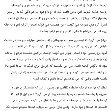
نوجوانی که از شرق لندن به سوریه سفر کرده بودند در حمله هوایی نیروهای
روسیه کشته شوند. این ترس باعث شد که او با وجود سرخوردگی شدید از شهر
رقه فرار نکند. ایوانز در بخشی از مصاحبه خود در پایگاه نظامی در مناطق تحت
کنترل کردهای سوریه می گوید: «من همیشه می توانم اینجا را ترک کنم و به خانه
بروم اما می خواهم تا جایی که می توانم اینجا بمانم.»
ایوانز می گوید که ایده پیوستن به نیروهایی که با داعش مبارزه می کند در ساعات
طولانی که روی زمین کار می کرد در ذهنش شکل گرفت. او نگران تقویت این
گروه تروریستی بوده است. ایوانز می گوید: «پشت تراکتور نشسته بودم و ساعات
زیادی به این مساله فکر می کردم و به اخبار رادیو گوش می دادم. این تصمیمی
نبود که ناگهان گرفته باشم. من می دانستم که افرادی برای کمک به اینجا (سوریه)
می آیند. احساس می کردم این درست نیست من خانه بمانم و زندگی راحتی
داشته باشم، وقتی که می توانستم اینجا باشم و کمک کنم.»
ایوانز که برآمده از یک خانواده نظامی بود پیش از این که همسنگران خود در
سوریه را بشناسد دشمن خود را شناخته بود. او می گوید: «من قبل از این که
کردها را بشناسم اخبار مربوط به داعشی ها را دنبال می کردم. من حتی نمی
دانستم که کردها وجود دارند. وقتی برای اولین بار درباره کردها شنیدم حدود یک