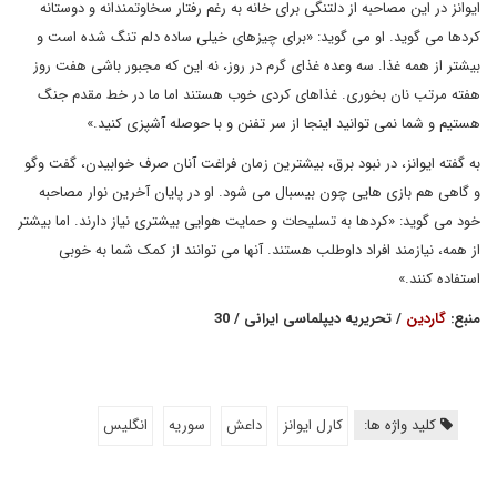
ایوانز در این مصاحبه از دلتنگی برای خانه به رغم رفتار سخاوتمندانه و دوستانه
کردها می گوید. او می گوید: «برای چیزهای خیلی ساده دلم تنگ شده است و
بیشتر از همه غذا. سه وعده غذای گرم در روز، نه این که مجبور باشی هفت روز
هفته مرتب نان بخوری. غذاهای کردی خوب هستند اما ما در خط مقدم جنگ
هستیم و شما نمی توانید اینجا از سر تفنن و با حوصله آشپزی کنید.»
به گفته ایوانز، در نبود برق، بیشترین زمان فراغت آنان صرف خوابیدن، گفت وگو
و گاهی هم بازی هایی چون بیسبال می شود. او در پایان آخرین نوار مصاحبه
خود می گوید: «کردها به تسلیحات و حمایت هوایی بیشتری نیاز دارند. اما بیشتر
از همه، نیازمند افراد داوطلب هستند. آنها می توانند از کمک شما به خوبی
استفاده کنند.»
منبع:
گاردین
/ تحریریه دیپلماسی ایرانی / 30
کلید واژه ها:
كارل ايوانز
داعش
سوريه
انگليس