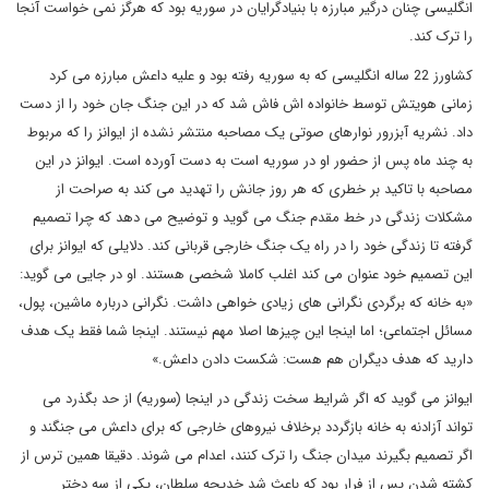
انگلیسی چنان درگیر مبارزه با بنیادگرایان در سوریه بود که هرگز نمی خواست آنجا
را ترک کند.
کشاورز 22 ساله انگلیسی که به سوریه رفته بود و علیه داعش مبارزه می کرد
زمانی هویتش توسط خانواده اش فاش شد که در این جنگ جان خود را از دست
داد. نشریه آبزرور نوارهای صوتی یک مصاحبه منتشر نشده از ایوانز را که مربوط
به چند ماه پس از حضور او در سوریه است به دست آورده است. ایوانز در این
مصاحبه با تاکید بر خطری که هر روز جانش را تهدید می کند به صراحت از
مشکلات زندگی در خط مقدم جنگ می گوید و توضیح می دهد که چرا تصمیم
گرفته تا زندگی خود را در راه یک جنگ خارجی قربانی کند. دلایلی که ایوانز برای
این تصمیم خود عنوان می کند اغلب کاملا شخصی هستند. او در جایی می گوید:
«به خانه که برگردی نگرانی های زیادی خواهی داشت. نگرانی درباره ماشین، پول،
مسائل اجتماعی؛ اما اینجا این چیزها اصلا مهم نیستند. اینجا شما فقط یک هدف
دارید که هدف دیگران هم هست: شکست دادن داعش.»
ایوانز می گوید که اگر شرایط سخت زندگی در اینجا (سوریه) از حد بگذرد می
تواند آزادنه به خانه بازگردد برخلاف نیروهای خارجی که برای داعش می جنگند و
اگر تصمیم بگیرند میدان جنگ را ترک کنند، اعدام می شوند. دقیقا همین ترس از
کشته شدن پس از فرار بود که باعث شد خدیجه سلطان، یکی از سه دختر