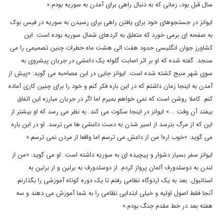
سال قبل بود، زمانی که به دنبال راهی برای آمدن به سوریه بودم.»
ایوانز در جستجوهای خود برای یافتن راهی برای رسیدن به سوریه در فیس بوک
به صفحه ای برمی خورد که متعلق به کردهای شمال سوریه بوده است. این
کشاورز جوان انگلیسی حدود هفت الی هشت ماه خطرات چنین تصمیمی را می
سنجد. گفته شده که او بر اثر اصابت گلوله یک داعشی در جریان پیشروی به
سوی شهر منبج کشته شده است. ایوانز جایی در این مصاحبه می گوید: «پیش از
آمدن به اینجا زمان داشتم که در این باره فکر کنم و خود را برای چنین کاری آماده
کنم. کاملا روشن است که نمی خواهم بمیرم اما اگر در جریان مبارزه این اتفاق
بیفتد آن وقت ...» ایوانز در اینجا سکوت می کند. به نظر می رسد که او بیشتر از
این که از مرگ بترسد از اسیر شدن به دست داعشی ها می ترسد. او در این باره
می گوید: «خوب اره! من از داعش می ترسم اما واقعا از مردن نمی ترسم.»
ایوانز سفر بسیار دشوار و پیچیده ای به سوریه داشته است. او می گوید: «من از
لندن به دوسلدورف آلمان پرواز کردم. از دوسلدورف به برلین و از برلین به
استانبول. بعد به یک اردوگاه نظامی رفتم تا یک دوره کوتاه آموزشی را بگذارنم.
آنجا فقط اصول اولیه و خیلی ابتدایی نظامی را به شما آموزش می دهند و سه
هفته بعد در خط مقدم جنگ بودم.»