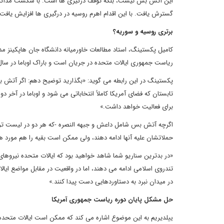
این آتس بس نیست، بلکه توقف درگیری ها است. با شکست مذاکرات
گسترش یافت. با این اقدام اهرم روسیه در درگیری ها افزایش یافت.
برتری روسیه و سوریه؟
کامیل پکستینگ، استاد مطالعات خاورمیانه دانشگاه جان هاپکینز مد
ریاست جمهوری ایالات متحده در جریان است و باراک اوباما در سا
پکستینگ در این رابطه می گوید: «بگذارید توضیح دهم: اگر آتش بس
تابستان که فضای آمریکا کاملاً انتخاباتی می شود و اوباما در آخر
برای فعالیت خواهد داشت.»
اگرچه آتش بس شامل داعش و جبهه النصره -که هر دو در لیست تروری
حملاتشان علیه آنها ادامه دهند، ولی ممکن است بقیه را هم مورد ه
«در بدترین سناریو شما شاهد خواهید بود که ایالات متحده نیروهای
تندروی اسلامی ادامه می دهند، اما در واقعیت در مقابل مواضع ایال
در میدان نبرد به دستاوردهایی دست پیدا کنند.»
حل مشکل پایان دوره ریاست جمهوری آمریکا
ییلدیریم به این موضوع اشاره می کند که ممکن است ایالات متحده