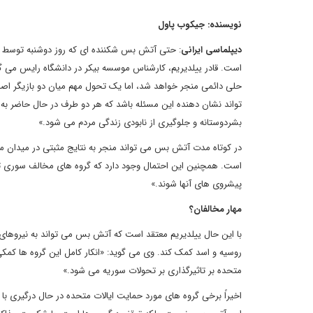
نویسنده
: جیکوب پاول
دیپلماسی ایرانی
: حتی آتش بس شکننده ای که روز دوشنبه توسط رو
است. قادر ییلدیریم، کارشناس موسسه بیکر در دانشگاه رایس می گوید:
حلی دائمی منجر خواهد شد، اما یک تحول مهم میان دو بازیگر اصل
تواند نشان دهنده این مسئله باشد که هر دو طرف در حال حاضر به ه
بشردوستانه و جلوگیری از نابودی زندگی مردم می شود.»
در کوتاه مدت آتش بس می تواند منجر به نتایج مثبتی در میدان مب
است. همچنین این احتمال وجود دارد که گروه های مخالف سوری ت
پیشروی های آنها شوند.»
مهار مخالفان؟
با این حال ییلدیریم معتقد است که آتش بس می تواند به نیروها
روسیه و اسد کمک کند. وی می گوید: «انکار کامل این گروه ها کم
متحده بر تاثیرگذاری بر تحولات سوریه می شود.»
اخیراً برخی گروه های مورد حمایت ایالات متحده در حال درگیری ب