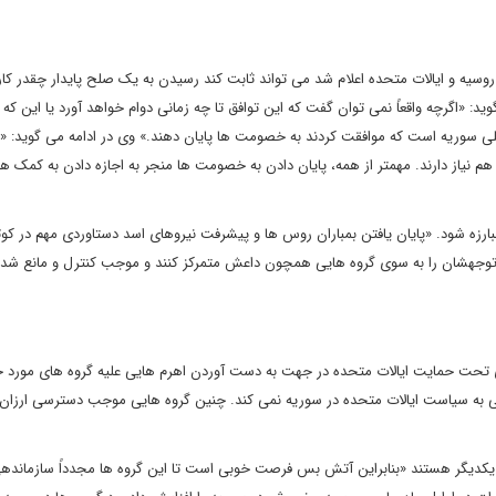
سیه و ایالات متحده اعلام شد می تواند ثابت کند رسیدن به یک صلح پایدار چقدر ک
 «اگرچه واقعاً نمی توان گفت که این توافق تا چه زمانی دوام خواهد آورد یا این که ب
ی سوریه است که موافقت کردند به خصومت ها پایان دهند.» وی در ادامه می گوید: «
م نیاز دارند. مهمتر از همه، پایان دادن به خصومت ها منجر به اجازه دادن به کمک ه
ارزه شود. «پایان یافتن بمباران روس ها و پیشرفت نیروهای اسد دستاوردی مهم در کو
وجهشان را به سوی گروه هایی همچون داعش متمرکز کنند و موجب کنترل و مانع شدن
ی تحت حمایت ایالات متحده در جهت به دست آوردن اهرم هایی علیه گروه های مورد 
کی به سیاست ایالات متحده در سوریه نمی کند. چنین گروه هایی موجب دسترسی ارزان ا
ا یکدیگر هستند «بنابراین آتش بس فرصت خوبی است تا این گروه ها مجدداً سازمانده