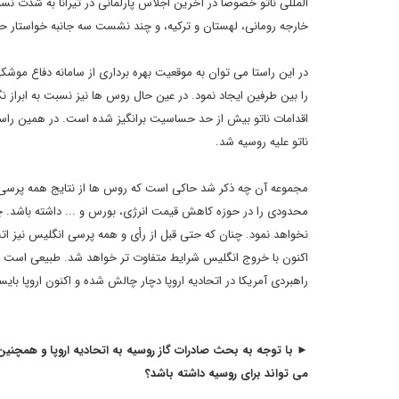
المللی ناتو خصوصاً در آخرین اجلاس پارلمانی در تیرانا به شدت نس
خارجه رومانی، لهستان و ترکیه، و چند نشست سه جانبه خواستار حضور
در این راستا می توان به موقعیت بهره برداری از سامانه دفاع موشک
را بین طرفین ایجاد نمود. در عین حال روس ها نیز نسبت به ابراز 
اقدامات ناتو بیش از حد حساسیت برانگیز شده است. در همین راستا 
ناتو علیه روسیه شد.
مجموعه آن چه ذکر شد حاکی است که روس ها از نتایج همه پرسی 
محدودی را در حوزه کاهش قیمت انرژی، بورس و ... داشته باشد. چرا ک
نخواهد نمود. چنان که حتی قبل از رأی و همه پرسی انگلیس نیز اتح
اکنون با خروج انگلیس شرایط متفاوت تر خواهد شد. طبیعی است ک
راهبردی آمریکا در اتحادیه اروپا دچار چالش شده و اکنون اروپا بای
► با توجه به بحث صادرات گاز روسیه به اتحادیه اروپا و همچنین
می تواند برای روسیه داشته باشد؟