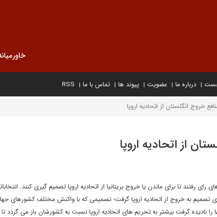
خاورمیانه
خست
درباره ما
عضویت
پیوند ها
تماس با ما
RSS
ع خروج انگلستان از اتحادیه اروپا
ان از اتحادیه اروپا
) به پای صندوق های رای رفتند تا برای ماندن یا خروج بریتانیا از اتحادیه اروپا تصمیم گیری کنند. انتخابا
ن در صبح روز جمعه (24 جولای) بریتانیا با 52 درصد رای تصمیم به خروج از اتحادیه اروپا گرفت؛ تصمیمی که با واکنش مختلف کشورهای
ا نادیده گرفت بیشتر به تحریم های اتحادیه اروپا نسبت به کشورشان باز می گردد تا 