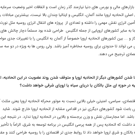
بازارهای مالی و بورس های دنیا نیازمند گذر زمان است و اتفاقات اخیر وضعیت سرمایه 
ی اتحادیه اروپا مانند آلمان، انگلیس و ایتالیا چندان بالا نیست، بیشترین مبادلات ر
مین انرژی نقش مهمی را داشته و تعدادی از پروژه های انتقال انرژی روسیه مثل نورث 
 آن جا به سایر کشورهای اروپایی از جمله انگلیس طراحی شده بود مسلماً دچار چالش ها
ز و ... بین کشورهای اتحادیه اروپا خصوصاً از آلمان به انگلیس را با تغییرات جدی موا
می تواند تا حدودی برای روسیه مخاطره آمیز باشد. ولی روس ها به ویژه در دو سه سا
قتصادی ترجیح می دهند.
 شدن کشورهای دیگر از اتحادیه اروپا و متوقف شدن روند عضویت در این اتحادیه، از
ه در حوزه ای مثل بالکان یا دریای سیاه یا اروپای شرقی خواهد داشت؟
صادی، سیاسی، امنیتی خیلی بالایی نسبت به موتور محرکه اتحادیه اروپا یعنی مثلث آ
 باعث شود کشورهای دیگری نیز در اقدامی مشابه از اتحادیه اروپا خارج شوند. شاید د
شد. اما مجارستان نقش و وزن برجسته و بالایی در اتحادیه اروپا ندارد. در نتیجه ای
داشت که اتحادیه پس از همه پرسی انگلیس در برنامه توسعه به شرق، الزاماً با تأخیر 
کان و شرق اروپا خواهد داد تا روابط جدی تر اقتصادی را با روسیه طراحی کنند و مق