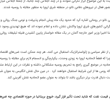
بت به این موضوع ابراز نگرانی نمودند و در چند اجلاس چند جانبه، از جمله اجلاس میان
 فعال تر نیروهای دفاعی ناتو در منطقه شرق اروپا به منظور مقابله با روسیه شدند.
ی ناتو در رومانی اشاره کرد که حدود یک ماه پیش انجام پذیرفت و نوعی جنگ روانی و ت
نگرانی کشورهای شرق اروپا واکنش نشان داده و اعلام نموده اند که هیچ تهدیدی وجود ن
اخیرا وزیر امور خارجه آلمان در یک مقاله خواستار پایین کشیدن فتیله تبلیغات روانی
از نظر سیاسی و ژئواستراتژیک استقبال می کنند، هر چند ممکن است ضررهای اقتصاد
ه قطعاً اتحادیه اروپا به زودی وحدت، یکپارچگی و انسجام لازم برای مقابله با روسیه 
ادیه در موضع گیری راجع به تحریم روسیه مشکلاتی داشته و نظرات در این ارتباط متف
ه روس ها از این شرایط استقبال خواهند کرد . در عین حال نقش انگلیس به عنوان ش
ست دنبال قدرت برتر دیگری باشد تا بتواند به عنوان عضو اتحادیه نقش آفرینی کند.
 قیمت نفت که شاید تحت تأثیر قرار گیرد، خروج بریتانیا در حوزه اقتصادی چه ضرره