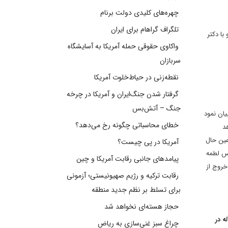
چهره‌های کلیدی دولت برنام
تلگراف گراهام برای ایران
با دکتر
واکاوی حقوقی حمله آمریکا به آسایشگاه
سربازان
نقطه‌زنی در حیاط‌خلوت آمریکا
گرفتار شدن جنگ‌ایران و آمریکا در چرخه
جنگ – آتش‌بس
ان نمود
خطای محاسباتی چگونه رخ می‌دهد؟
د
عین حال
آمریکا در پی چیست؟
یس لطمه
پیامدهای جانبی رقابت آمریکا و چین
خروج از
رقابت ترکیه و رژیم صهیونیستی؛ آزمونی
برای تسلط بر نظم جدید منطقه
حجاز هسته‌ای نخواهد شد
ه در
چراغ سبز غنی‌سازی به ریاض