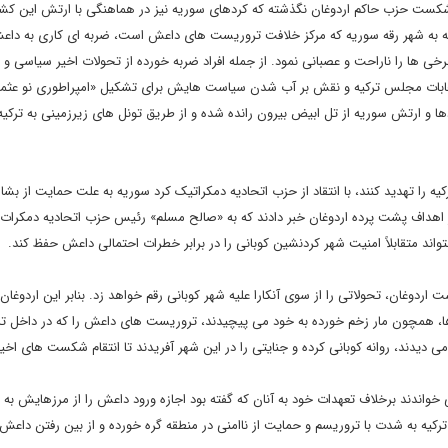
ر شکست حزب حاکم اردوغان نگذشته که کردهای سوریه نیز در هماهنگی با ارتش این کشو
یه به شهر رقه سوریه که مرکز خلافت تروریست های داعش است، ضربه ای کاری به داع
رخی ها را ناراحت و عصبانی نمود. از جمله افراد ضربه خورده از تحولات اخیر سیاسی و 
نتخابات مجلس ترکیه و نقش بر آب شدن سیاست هایش برای تشکیل «امپراطوری نو عثما
 و ارتش سوریه از تل ابیض بیرون رانده شده و از طریق تونل های زیرزمینی به ترکیه
 را تهدید کنند، با انتقاد از حزب اتحادیه دمکراتیک کرد سوریه به علت حمایت از بشار 
 از اهداف پشت پرده اردوغان خبر دادند که به «صالح مسلم» رئیس حزب اتحادیه دمکرات 
تواند متقابلاً امنیت شهر کردنشین کوبانی را در برابر خطرات احتمالی داعش حفظ کند.
دوغان، تحولاتی را از سوی آنکارا علیه شهر کوبانی رقم خواهد زد. بنابر این اردوغان 
دها، همچون مار زخم خورده به خود می پیچیدند، تروریست های داعش را که در داخل تر
 دیدند، روانه کوبانی کرده و جنایتی را در این شهر آفریدند تا انتقام شکست های اخیر
 خواندند برخلاف تعهدات خود به آنان که گفته بود اجازه ورود داعش را از مرزهایش ب
ترکیه به شدت با تروریسم و حمایت از ناامنی در منطقه گره خورده و از بین رفتن داعش