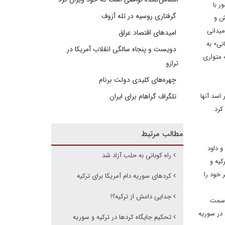
ر با
گرفتاری روسیه در تله آزوف
ش و
میدانی
امیدهای اقتصاد عراق
نی» به
دویست و پنجاه سالگی انقلاب آمریکا در
 متواری
ترازو
چهره‌های کلیدی دولت برنام
اسد آنها
تلگراف گراهام برای ایران
کرد
مطالب مرتبط
و داود
راه کوبانی به حلب آزاد شد
کیه و
 خود را
کردهای سوریه دام آمریکا برای ترکیه
جدایی داعش از ترکیه؟!
ه سمت
 در سوریه
تحکیم جایگاه کردها در ترکیه و سوریه