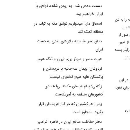
بسنت مدعی شد: به زودی شاهد توافق با
ایران خواهیم بود
 را به تن
اسحاق دار: امیدواریم توافق مکه به ثبات در
ش از
منطقه کمک کند
بور از
پایان عمر ۵۰ ساله دلارهای نفتی به دست
از شهر
ایران
گبار بسته
در
عبرت مصر و سوئز برای ایران و تنگه هرمز
اردوغان: پیمان سه‌جانبه با عربستان و
پاکستان علیه هیچ کشوری نیست
در این
زاکانی: پیام «پیمان مکه» بی‌اعتمادی
رای نفوذ
کشورهای منطقه به آمریکاست
یمن: هر کشوری که در کنار عربستان قرار
زی
بگیرد، متجاوز است
دفتر حفاظت منافع ایران در قاهره: ترامپ
التماس‌کننده توافقی است که خود ویران کرد