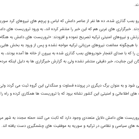
ند.
درو بمب گذاری شده، ده ها نفر از عناصر داعش که لباس و پرچم های نیروهای کرد سوریه
 کردند. خبرگزاری های غربی هم که این خبر را منتشر کرده اند، به ورود تروریست های داع
رتش و نیروهای امنیتی ترکیه تصریح نموده و افزودند: «تروریست های داعش به هنگام ع
نی با هیچگونه ممانعت نیروهای مرزبانی ترکیه مواجه نشده و پس از ورود به بخش هایی 
 را که با صدای انفجار خودروهای بمب گذاری شده به بیرون از خانه ها آمده بودند، به ر
ان این جنایت، خبر دقیقی منتشر نشده ولی به گزارش خبرگزاری ها به دلیل اینکه مردم 
 شود و به عنوان برگ دیگری در پرونده قساوت و سنگدلی این گروه ثبت می گردد ولی 
ای اطلاعاتی و امنیتی این کشور نشانه برود که با تروریست ها همکاری کرده و راه را ب
با تروریست های داعش دلایل متعددی وجود دارد که ثابت می کنند حمله مجدد به شهر مر
عرصه های سیاسی و نظامی در ترکیه و سوریه به موفقیت های چشمگیری دست یافته اند.