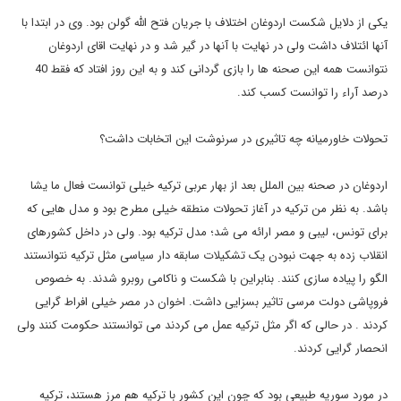
یکی از دلایل شکست اردوغان اختلاف با جریان فتح الله گولن بود. وی در ابتدا با
آنها ائتلاف داشت ولی در نهایت با آنها در گیر شد و در نهایت اقای اردوغان
نتوانست همه این صحنه ها را بازی گردانی کند و به این روز افتاد که فقط 40
درصد آراء را توانست کسب کند.
تحولات خاورمیانه چه تاثیری در سرنوشت این اتخابات داشت؟
اردوغان در صحنه بین الملل بعد از بهار عربی ترکیه خیلی توانست فعال ما یشا
باشد. به نظر من ترکیه در آغاز تحولات منطقه خیلی مطرح بود و مدل هایی که
برای تونس، لیبی و مصر ارائه می شد؛ مدل ترکیه بود. ولی در داخل کشورهای
انقلاب زده به جهت نبودن یک تشکیلات سابقه دار سیاسی مثل ترکیه نتوانستند
الگو را پیاده سازی کنند. بنابراین با شکست و ناکامی روبرو شدند. به خصوص
فروپاشی دولت مرسی تاثیر بسزایی داشت. اخوان در مصر خیلی افراط گرایی
کردند . در حالی که اگر مثل ترکیه عمل می کردند می توانستند حکومت کنند ولی
انحصار گرایی کردند.
در مورد سوریه طبیعی بود که چون این کشور با ترکیه هم مرز هستند، ترکیه