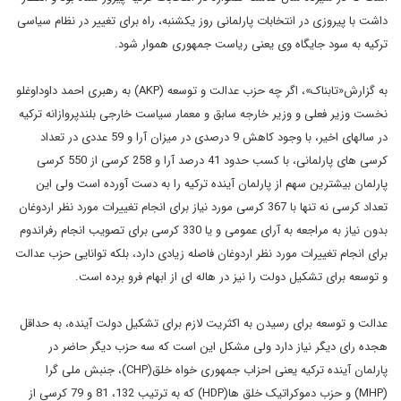
داشت با پیروزی در انتخابات پارلمانی روز یکشنبه، راه برای تغییر در نظام سیاسی
ترکیه به سود جایگاه وی یعنی ریاست جمهوری هموار شود.
به گزارش«تابناک»، اگر چه حزب عدالت و توسعه (AKP) به رهبری احمد داوداوغلو
نخست وزیر فعلی و وزیر خارجه سابق و معمار سیاست خارجی بلندپروازانه ترکیه
در سالهای اخیر، با وجود کاهش 9 درصدی در میزان آرا و 59 عددی در تعداد
کرسی های پارلمانی، با کسب حدود 41 درصد آرا و 258 کرسی از 550 کرسی
پارلمان بیشترین سهم از پارلمان آینده ترکیه را به دست آورده است ولی این
تعداد کرسی نه تنها با 367 کرسی مورد نیاز برای انجام تغییرات مورد نظر اردوغان
بدون نیاز به مراجعه به آرای عمومی و یا 330 کرسی برای تصویب انجام رفراندوم
برای انجام تغییرات مورد نظر اردوغان فاصله زیادی دارد، بلکه توانایی حزب عدالت
و توسعه برای تشکیل دولت را نیز در هاله ای از ابهام فرو برده است.
عدالت و توسعه برای رسیدن به اکثریت لازم برای تشکیل دولت آینده، به حداقل
هجده رای دیگر نیاز دارد ولی مشکل این است که سه حزب دیگر حاضر در
پارلمان آینده ترکیه یعنی احزاب جمهوری خواه خلق(CHP)، جنبش ملی گرا
(MHP) و حزب دموکراتیک خلق ها(HDP) که به ترتیب 132، 81 و 79 کرسی از