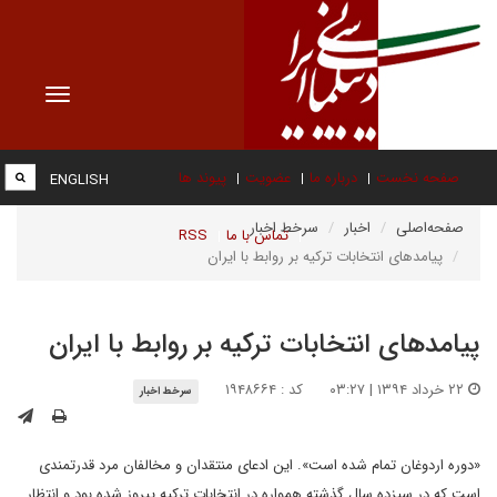
Toggle
vigation
صفحه نخست
درباره ما
عضویت
پیوند ها
ENGLISH
صفحه‌اصلی
اخبار
سرخط اخبار
تماس با ما
RSS
پیامدهای انتخابات ترکیه بر روابط با ایران
پیامدهای انتخابات ترکیه بر روابط با ایران
۲۲ خرداد ۱۳۹۴ | ۰۳:۲۷
کد : ۱۹۴۸۶۶۴
سرخط اخبار
«دوره اردوغان تمام شده است». این ادعای منتقدان و مخالفان مرد قدرتمندی
است که در سیزده سال گذشته همواره در انتخابات ترکیه پیروز شده بود و انتظار