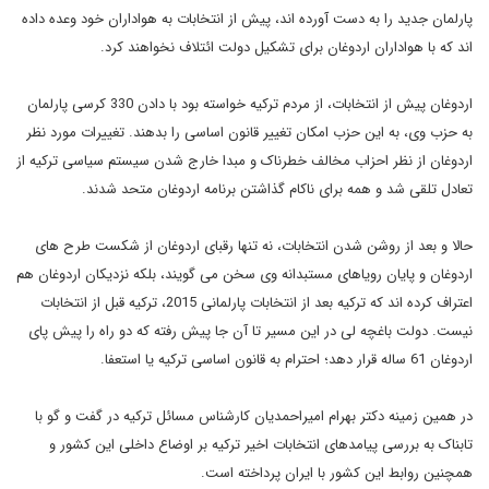
پارلمان جدید را به دست آورده اند، پیش از انتخابات به هواداران خود وعده داده
اند که با هواداران اردوغان برای تشکیل دولت ائتلاف نخواهند کرد.
اردوغان پیش از انتخابات، از مردم ترکیه خواسته بود با دادن 330 کرسی پارلمان
به حزب وی، به این حزب امکان تغییر قانون اساسی را بدهند. تغییرات مورد نظر
اردوغان از نظر احزاب مخالف خطرناک و مبدا خارج شدن سیستم سیاسی ترکیه از
تعادل تلقی شد و همه برای ناکام گذاشتن برنامه اردوغان متحد شدند.
حالا و بعد از روشن شدن انتخابات، نه تنها رقبای اردوغان از شکست طرح های
اردوغان و پایان رویاهای مستبدانه وی سخن می گویند، بلکه نزدیکان اردوغان هم
اعتراف کرده اند که ترکیه بعد از انتخابات پارلمانی 2015، ترکیه قبل از انتخابات
نیست. دولت باغچه لی در این مسیر تا آن جا پیش رفته که دو راه را پیش پای
اردوغان 61 ساله قرار دهد؛ احترام به قانون اساسی ترکیه یا استعفا.
در همین زمینه دکتر بهرام امیراحمدیان کارشناس مسائل ترکیه در گفت و گو با
تابناک به بررسی پیامدهای انتخابات اخیر ترکیه بر اوضاع داخلی این کشور و
همچنین روابط این کشور با ایران پرداخته است.