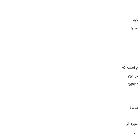
اد. آنها باید
ت به
ن است که
ر این
ه چنین
است؟
به ادوار مختلف مجلس شورای اسلامی داشته باشید، متوجه می شوید شورای نگهبان از هر دو جریان اساسی را رد صلاحیت داشته است. در 8 دوره ای
از