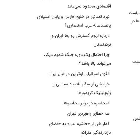
اقتصادی محدود نمی‌ماند
 سیاست
نبرد تمدنی در خلیج فارس و پایان استیلای
ا در
پانصدسالۀ غرب استعماری؟
درباره لزوم گسترش روابط ایران و
ترکمنستان
چرا احتمال یک دوره جنگ شدید دیگر،
لسات
می‌تواند بالا باشد؟
الگوی اسرائیلی اوکراین در قبال ایران
خوانشی از منظر اقتصاد سیاسی و
ژئوپلیتیک کریدورها
«محاصره در برابر محاصره»
سه خطای راهبردی تهران
 مجلس
گذار خزر از «حاشیه امن» به «فضای
بازدارندگی متراکم