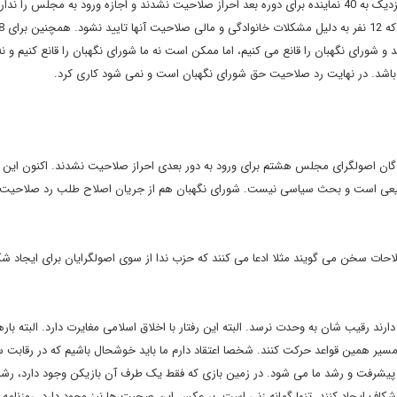
همکاران رد صلاحیت شده اند. فرض بگیرید از هر دوره از مجلس نزدیک به 40 نماینده برای دوره بعد احراز صلاحیت نشدند و اجازه ورود به مجلس را 
شورای نگهبان را قانع می کنیم، اما ممکن است نه ما شورای نگهبان را قانع کنیم و نه
ه باشد. در نهایت رد صلاحیت حق شورای نگهبان است و نمی شود کاری کرد.
دگان اصولگرای مجلس هشتم برای ورود به دور بعدی احراز صلاحیت نشدند. اکنون این اف
طبیعی است و بحث سیاسی نیست. شورای نگهبان هم از جریان اصلاح طلب رد صلاحیت 
احات سخن می گویند مثلا ادعا می کنند که حزب ندا از سوی اصولگرایان برای ایجاد شک
قیب شان به وحدت نرسد. البته این رفتار با اخلاق اسلامی مغایرت دارد. البته بارها
 مسیر همین قواعد حرکت کنند. شخصا اعتقاد دارم ما باید خوشحال باشیم که در رقابت 
 پیشرفت و رشد ما می شود. در زمین بازی که فقط یک طرف آن بازیکن وجود دارد، رش
ان شکاف ایجاد کنند، تنها گمانه زنی است. بر عکس این صحبت ها نیز وجود دارد. روزنامه