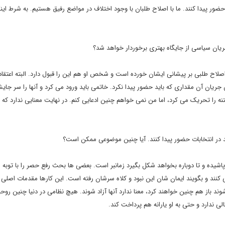
ور پیدا کنند. ما با اصلاح طلبان با وجود اختلاف در مواضع رفیق هستیم. به شرط این
یان سیاسی از جایگاه بهتری برخوردار خواهد شد؟
 اصلاح طلبی بر پیشانی ایشان خورده است و شخص او هم این را قبول دارد. البته اعتقاد
88 جبران مافات کند. او در این جریان آن مقداری که باید حضور پیدا نکرد. خاتمی باید ورود می کرد و آنها را سر 
ه را تحریک می کرد، اما من نمی خواهم چنین ادعایی کنم. در نهایت معنایی ندارد که 
ند در انتخابات حضور پیدا کنند. آیا چنین موضوعی ممکن است؟
روپاشیده و تا دوباره بخواهد شکل بگیرد زمانبر است. بعضی ها بحث رفع حصر را با توب
نی کنند و بگویند ایمان شان این نبود و کلاه سرشان رفته است. این کارها مقدمات اصلی
شوند باز هم چنین خواهند کرد، معنا ندارد آنها آزاد شوند. هیچ نظامی در دنیا چنین روحی
ی ندارد و حتی به او یارانه هم پرداخت کند.