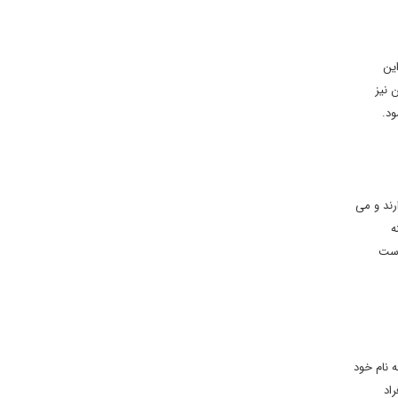
این
 نیز
رند و می
ه
دست
ان سیاسی نمی تواند به نام خود
راد