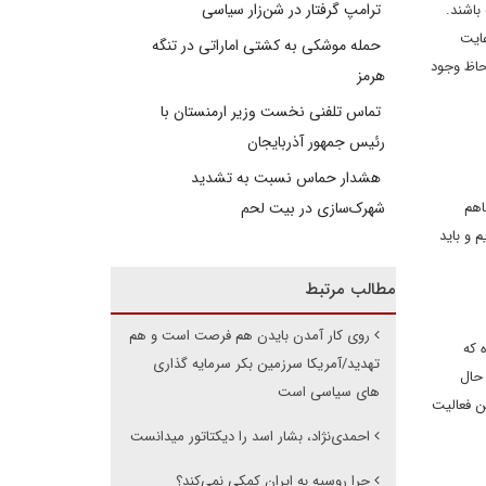
ترامپ گرفتار در شن‌زار سیاسی
باشند.
عایت
حمله موشکی به کشتی اماراتی در تنگه
لحاظ وجود
هرمز
تماس تلفنی نخست وزیر ارمنستان با
رئیس جمهور آذربایجان
هشدار حماس نسبت به تشدید
اهم
شهرک‌سازی در بیت‌ لحم
 و باید
مطالب مرتبط
روی کار آمدن بایدن هم فرصت است و هم
 که
تهدید/آمریکا سرزمین بکر سرمایه گذاری
 حال
های سیاسی است
ن فعالیت
احمدی‌نژاد، بشار اسد را دیکتاتور می‎دانست
چرا روسیه به ایران کمکی نمی‌کند؟