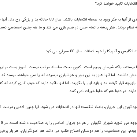
نتخابات تایید خواهد کرد؟
سن آنها برای ورود به انتخابات مجلس گذشته است. باید نسل جدیدی از آنها به فکر ورود به صحنه انتخابات باشند. سال 88 حادثه بد و بزرگی رخ د
یه نظام بودند. هنر پیشه با تمام حس در فیلم بازی می کند و ما هم چنین احساسی نسب
ریکا را هرم اتفاقات سال 88 معرفی می کرد.
ریکا نیستند، بلکه شیطان رجیم است. اکنون بحث سلسله مراتب نیست. امروز بحث بر ای
 نقش داشتند. اما آنها هنوز به این باور و هوشیاری نرسیده اند یا نمی خواهند برسند که د
 بازیچه قرار گرفته اند و باید این را بگویند، اما آنها تاکید دارند که خوب کاری کرده اند ک
ارند. در دعوا هم که حلوا خیرات نمی کنند.
داتوری این جریان، باعث شکست آنها در انتخابات می شود. آیا چنین ادعایی درست 
اگر نگاهی 
. این حساسیت را هم دوستان اصلاح طلب می دانند هم اصولگرایان. هر بار برخی 