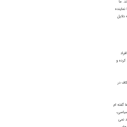
ندارند. ما
دلیل رد صلاحیت را پیگیری می کنیم و به طور مثال قانع می شویم که 12 نفر به دلیل مشکلات خانوادگی و مالی صلاحیت آنها تایید نشود. همچنین برای 8 نماینده
 دلایل
راد
کرده و
اف در
 گفته ام
سیاسی،
د نمی
 های