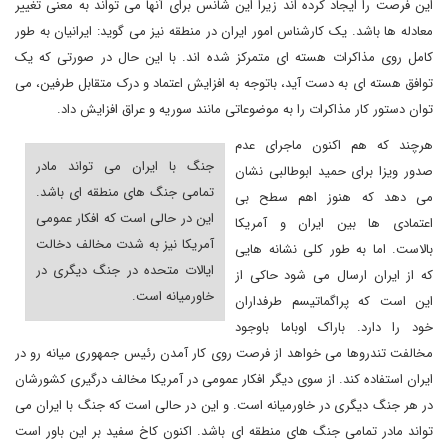
این فرصت را ایجاد کرده اند زیرا این شانس برای آنها می تواند به معنی تغییر
معادله ها باشد. یک کارشناس امور ایران در منطقه نیز می گوید: ایرانیان به طور
کامل روی مذاکرات هسته ای متمرکز شده اند. با این حال در صورتی که یک
توافق هسته ای به دست آید، باتوجه به افزایش اعتماد و درک متقابل طرفین، می
توان دستور کار مذاکرات را به موضوعاتی مانند سوریه و عراق افزایش داد.
هرچند که هم اکنون ماجرای عدم
جنگ با ایران می تواند مادر
صدور ویزا برای حمید ابوطالبی نشان
تمامی جنگ های منطقه ای باشد.
می دهد که هنوز اهم سطح بی
این در حالی است که افکار عمومی
اعتمادی ها بین ایران و آمریکا
آمریکا نیز به شدت مخالف دخالت
بالاست. اما به طور کلی نشانه هایی
ایالات متحده در جنگ دیگری در
که از ایران ارسال می شود حاکی از
خاورمیانه است.
این است که پراگماتیسم طرفداران
خود را دارد. باراک اوباما باوجود
مخالفت تندروها می خواهد از فرصت روی کار آمدن رئیس جمهوری میانه رو در
ایران استفاده کند. از سوی دیگر افکار عمومی در آمریکا مخالف درگیری کشورشان
در هر جنگ دیگری در خاورمیانه است. و این در حالی است که جنگ با ایران می
تواند مادر تمامی جنگ های منطقه ای باشد. اکنون کاخ سفید بر این باور است