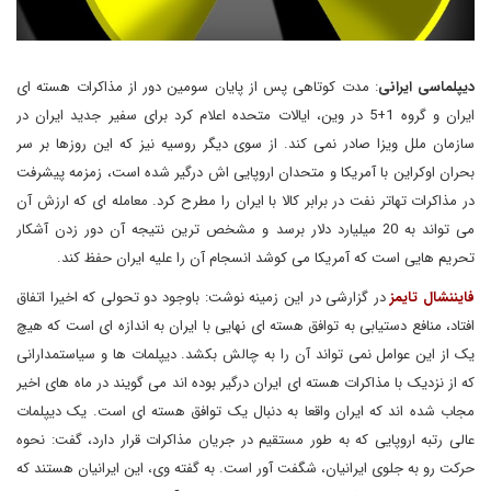
دیپلماسی ایرانی
: مدت کوتاهی پس از پایان سومین دور از مذاکرات هسته ای
ایران و گروه 1+5 در وین، ایالات متحده اعلام کرد برای سفیر جدید ایران در
سازمان ملل ویزا صادر نمی کند. از سوی دیگر روسیه نیز که این روزها بر سر
بحران اوکراین با آمریکا و متحدان اروپایی اش درگیر شده است، زمزمه پیشرفت
در مذاکرات تهاتر نفت در برابر کالا با ایران را مطرح کرد. معامله ای که ارزش آن
می تواند به 20 میلیارد دلار برسد و مشخص ترین نتیجه آن دور زدن آشکار
تحریم هایی است که آمریکا می کوشد انسجام آن را علیه ایران حفظ کند.
فایننشال تایمز
در گزارشی در این زمینه نوشت: باوجود دو تحولی که اخیرا اتفاق
افتاد، منافع دستیابی به توافق هسته ای نهایی با ایران به اندازه ای است که هیچ
یک از این عوامل نمی تواند آن را به چالش بکشد. دیپلمات ها و سیاستمدارانی
که از نزدیک با مذاکرات هسته ای ایران درگیر بوده اند می گویند در ماه های اخیر
مجاب شده اند که ایران واقعا به دنبال یک توافق هسته ای است. یک دیپلمات
عالی رتبه اروپایی که به طور مستقیم در جریان مذاکرات قرار دارد، گفت: نحوه
حرکت رو به جلوی ایرانیان، شگفت آور است. به گفته وی، این ایرانیان هستند که