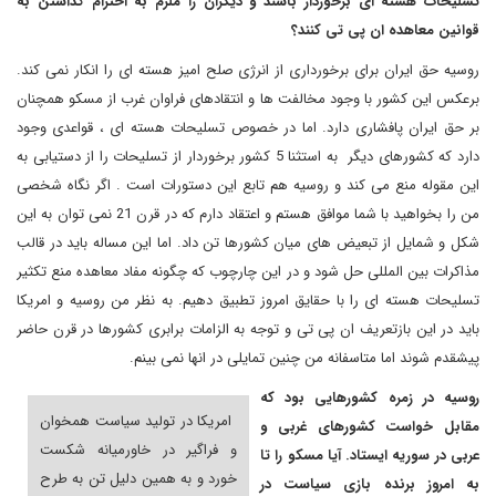
تسلیحات هسته ای برخوردار باشند و دیگران را ملزم به احترام گذاشتن به
قوانین معاهده ان پی تی کنند؟
روسیه حق ایران برای برخورداری از انرژی صلح امیز هسته ای را انکار نمی کند.
برعکس این کشور با وجود مخالفت ها و انتقادهای فراوان غرب از مسکو همچنان
بر حق ایران پافشاری دارد. اما در خصوص تسلیحات هسته ای ، قواعدی وجود
دارد که کشورهای دیگر به استثنا 5 کشور برخوردار از تسلیحات را از دستیابی به
این مقوله منع می کند و روسیه هم تابع این دستورات است . اگر نگاه شخصی
من را بخواهید با شما موافق هستم و اعتقاد دارم که در قرن 21 نمی توان به این
شکل و شمایل از تبعیض های میان کشورها تن داد. اما این مساله باید در قالب
مذاکرات بین المللی حل شود و در این چارچوب که چگونه مفاد معاهده منع تکثیر
تسلیحات هسته ای را با حقایق امروز تطبیق دهیم. به نظر من روسیه و امریکا
باید در این بازتعریف ان پی تی و توجه به الزامات برابری کشورها در قرن حاضر
پیشقدم شوند اما متاسفانه من چنین تمایلی در انها نمی بینم.
روسیه در زمره کشورهایی بود که
امریکا در تولید سیاست همخوان
مقابل خواست کشورهای غربی و
و فراگیر در خاورمیانه شکست
عربی در سوریه ایستاد. آیا مسکو را تا
خورد و به همین دلیل تن به طرح
به امروز برنده بازی سیاست در