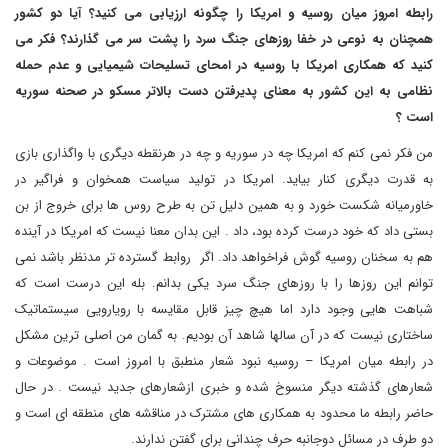
رابطه امروز میان روسیه و امریکا را چگونه ارزیابی می کنید؟ آیا دو کشور
همچنان به نوعی در خفا روزهای جنگ سرد را پشت سر می گذارند؟ فکر می
کنید که همکاری امریکا با روسیه در امحای تسلیحات شیمیایی و عدم حمله
نظامی به این کشور به معنای پدیرفتن دست بالاتر مسکو در صحنه سوریه
است ؟
من فکر نمی کنم که امریکا چه در سوریه و چه در هرنقطه دیگری با واگذاری بازی
به قدرت دیگری کنار بیاید. امریکا در تولید سیاست همخوان و فراگیر در
خاورمیانه شکست خورد و به همین دلیل تن به طرح روس ها برای خروج از بن
بستی داد که خود درست کرده بود، داد . این بدان معنا نیست که امریکا در آینده
هم به سخنان روسیه گوش فراخواهد داد. اگر روابط گسترده تر مدنظر باشد نمی
توانم این روزها را با روزهای جنگ سرد یکی بدانم. بله این درست است که
شباهت هایی وجود دارد اما هیچ چیز قابل مقایسه با رویارویی سیستماتیک
ساختاری نیست که در آن سالها شاهد آن بودیم. به گمان من اصلی ترین مشکل
در رابطه میان امریکا – روسیه نبود شعار منطبق با امروز است . موضوعات و
شعارهای گذشته دیگر منسوخ شده و خبری ازشعارهای جدید نیست . در حال
حاضر رابطه ما محدود به همکاری های مشترک در مناقشه های منطقه ای است و
دو طرف در مسائل دوجانبه حرف چندانی برای گفتن ندارند.