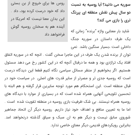
روس ها برای خروج از بن بستی
سوریه می دانید؟ آیا روسیه به نسبت
داد که خود درست کرده بود، داد .
دو سال پیش نقش منطقه ای پررنگ
این بدان معنا نیست که امریکا در
تری را بازی می کند؟
آینده هم به سخنان روسیه گوش
شاید بار معنایی واژه
“
برنده
”
زمانی که
فراخواهد داد
یک طرف داستان در سوریه جنگ
داخلی است ،بسیار سنگین باشد. نمی
توان از برنده شدن یک طرف در این ماجرا سخن گفت . انچه که در سوریه اتفاق
افتاد یک تراژدی بود و همه ما درقبال آنچه که در این کشور رخ می دهد مسئول
هستیم. اگر بخواهیم از منظر مسائل سیاسی نگاه کنیم قطعا این دیدگاه درست
است که روسیه جدی تر و مصرتر از سایر قدرت های اصلی در سیاست خود در
قبال منطقه است .این استحکام هم مورد توجه سایرین قرار گرفته و هم البته با
تحسین تلویحی آنهایی همراه شده است که در بسیاری از موارد با دیدگاه های
روسیه همراه نیستند. بی شک ظرفیت بازی روسیه در منطقه تقویت شده است .
اما ما به تعیین منافع و اهداف خود نیاز داریم. روسیه دیگر آن اتحاد جماهیر
شوروی سابق نیست و دیگر هم به ان سبک و سیاق گذشته درنخواهد امد.
بنابراین رویکردهای قدیمی دیگر معنای خاصی ندارد.