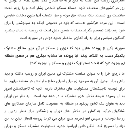
استراتژی روسیه این است که مانع از به جا افتادن مدل تغییر نظام با توسل به
زور در کشورهای مختلف شود. مساله مسکو شخص بشار اسد و یا رژیم تحت
حاکمیت وی نیست. بلکه مساله حق مردم و حق انتخاب آنها بدون دخالت خارجی
است . این مردم هرکشور هستند که باید در خصوص اینکه چه سرنوشتی را برای
خود رقم بزنند تصمیم بگیرند.دقیقا به همین دلیل است که روسیه به دنبال پیشبرد
گفتگوی سیاسی برای به راه اندازی ساختار جدید دولتی در سوریه است.
سوریه یکی از پرونده هایی بود که تهران و مسکو در آن برای منافع مشترک
یکدیگر دست به ائتلاف زدند. آیا پرونده ها مشابه دیگری هم در سطح منطقه
ای وجود دارد که اتحاد استراتژیک تهران و مسکو را توجیه کند؟
ما دریای خرز را به عنوان منفعت مشترک فی مابین ایران و روسیه داشته و باید
راهی برای تبدیل آن به سرمایه ای برای احیای صلح و ارامش در منطقه بیابیم. ما
برای توسعه تاجیکستان مسئولیت های مشترک داریم. انچه که تاجیکستان امروز
به ان رسیده نتیحه تلاش های مشترک ما در دهه نود است . به نظر من ایران
باید به عنوان یک کشور پرنفوذ در منطقه به عضویت کامل سازمان همکاری های
شانگهای درآید. به گمان من تلاش های تهران و واشنگتن برای تنش زدایی از
روابط دوجانبه و سپس لغو تحریم های ایران می تواند پروسه الحاق ایران به این
نهاد را تسریع کند. شکل دادن اوراسیا جدید مسئولیت مشترک مسکو و تهران