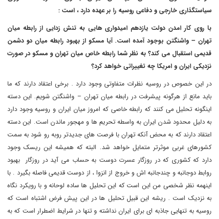
سیاستگذاری خارجی و دفاعی روسیه را بر عهده دارد ، است :
با روی کار امدن دولت یازدهم امیدواری هایی به تنش زدایی از رابطه میان
تهران – واشنگتن بوجود آمده است. آیا مسکو از بهبود رابطه میان دو دشمن
قدیمی استقبال می کند؟ به نظر شما رابطه خاص میان تهران و مسکو در صورت
نزدیکی ایران و امریکا چه تغییراتی خواهد کرد؟
در این خصوص در روسیه نظرات متفاوتی وجود دارد . برخی اعتقاد دارند که ما
باید مانع از هرگونه پیشرفت در رابطه میان تهران – واشنگتن شویم. این دسته
اینگونه تحلیل می کنند که رابطه خاصی که امروز میان ایران و روسیه وجود دارد
به دلیل محدود شدن ایران به واسطه تحریم ها و مهجور ماندن است. این دسته
اعتقاد دارند که به محض آنکه تهران با فرصت های جدیدتر روبه رو شود به سمت
کشورهای غربی موثرتر متمایل خواهد شد. البته که همیشه این ریسک وجود
دارد که کشوری که در روزگار عسرت دوست به حساب می آید در روزگار بهبود
روابط دوجانبه و چندجانبه اش و خروج از انزوا ، از دوست قدیمی فاصله بگیرد . با
اینهمه نظر شخصی من این است که این تحلیل ها ساده لوحانه و با رویکرد نگاه
به نزدیک است . ریشه این قبیل تحلیل ها در این پیش فرض اشتباه است که
روسیه به تنهایی جاذبه ای برای ایران نداشته و تنها در شرایط اضطرار است که به