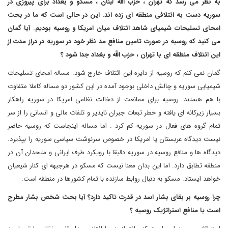
به نظر می رسد که تهران ، حزب الله لبنان ، مسکو و بغداد برای پیروزی در
سوریه دست به ائتلافی منطقه ای زده اند. این در حالی است که ما در بحث
امحای تسلیحات شیمیای شاهد ائتلاف میان امریکا و روسیه بودیم. آیا گمان
می کنید که روسیه در صورت تامین منافع مد نظر خود در سوریه در دراز مدت از
این ائتلاف منطقه ای با تهران ، حزب الله و بغداد جدا شود ؟
گمان نمی کنم که روسیه از دایره این ائتلاف خارج شود. مساله امحای تسلیحات
شیمیایی سوریه و چالش داخلی بوجود آمده در این کشور دو مساله کاملا متفاوت
با هم هستند. روسیه برای ممانعت از دخالت نظامی امریکا در سوریه راهکار
بسیار زیرکانه ای یافته و خطر تبعات جبران ناپذیر و تلفات مالی و انسانی را از سر
تمام گروه های فعال در سوریه کم کرد . اما مساله اینجاست که روسیه حاضر
نیست دیدگاه عربستان یا امریکا در خصوص سرنوشت سیاسی سوریه را بپذیرد.
دیدگاه ها و منافع روسیه در سوریه دقیقا با رویکرد طرف ایرانی و متحدان آن در
منطقه تطابق دارد. اما این بدان معنا نیست که مسکو در هرجبهه ای کنار شیعیان
خواهد ایستاد. مسکو به دنبال روابط سازنده با تمام کشورها در منطقه است.
چرا روسیه بر بقای بشار اسد در قدرت تاکید دارد؟ آیا بحث شخص بشار مطرح
است یا منافع استراتژیک روسیه ؟