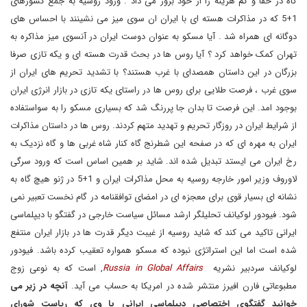
گاه در خفا و کم هزینه را از خود بروز می داد . ورود روسیه به جمع کشورهای
1+5 که در مذاکرات هسته ای با ایران ان سوی میز می نشینند با احساس های
دوگانه ای همراه شد . آیا مسکو به عنوان دوست ایران در آنسوی میز مذاکره به
تهران کمک خواهد کرد ؟ آیا روس ها در بحث قدرت هسته ای و یکه تازی صرفا
بزرگان در این داستان همصدای با غرب هستند؟ با تشدید تحریم های ایران از
سوی غرب ، فرصت طلایی برای روس ها در راستای یکه تازی در بازار انرژی ایران
بوجود امد. این فرصت تا بدان جا پررنگ شد که بسیاری مسکو را به سواستفاده
از شرایط ایران در روزگار تحریم و تهدید متهم کردند. روس ها در داستان مذاکرات
ایران به مهره ای که در صفحه این شطرنج گاه کنار شاه غربی ها و گاه نزدیک به
رخ ایران می ایستد تبدیل شده اند. شاید بر همین اساس است که ورود سرگی
لاوروف وزیر امور خارجه روسیه به محل مذاکرات ایران و 1+5 در ژنو هیچ گاه به
نشانه ای بسیار قوی برای معجزه ای در امضای توافقنامه در گام نخست تعبیر نمی
شود. فیودور لوکیانف تحلیلگر ارشد مسائل سیاست خارجی در گفتگو با دیپلماسی
ایرانی تاکید می کند که شاید روسیه از غیبت دیگر قدرت ها در بازار ایران منتفع
شده است اما این استراتژی نبوده که مسکو همواره تعقیب کرده باشد. فیودور
لوکیانف سردبیر نشریه
Russia in Global Affairs
,
است که به نوعی زوج
مطبوعاتی فارن افیرز منتشر شده در امریکا به حساب می آید.
آنچه در زیر می
خوانید گفتگوی اختصاصی دیپلماسی ایرانی با وی که ریاست شورای