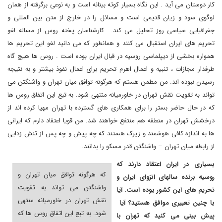
کار دوستان می آید . این نگاه بسیار کوته بینانه است و به نوعی برگرفته از همان
لوگوی سود و زیان قدیمی است و مسائل را در خارج از متن بین المللی و
جغرافیایی سیاسی روز تحلیل می کند. کارشناسان پخته روس از مساله لغو
تحریم های ایران استقبال می کنند و همانطور که می دانید لغو این تحریم ها
همواره بخشی از دیپلماسی روسیه در قبال ایران بوده است . روس ها هیچ گاه
طرفدار مجازات ، تنبیه و اعمال اهرم تحریم برای اعمال نفوذ بیشتر و به نتیجه
رسیدن نبوده اند. من مطمن هستم که هرگونه توافق میان تهران و واشنگتن می
تواند به تقویت نقش تهران در خاورمیانه منتهی شود. به تبع این اتفاق روس ها
که در حال حاضر بستر را برای همکاری های گسترده با تهران مهیا کرده اند از
درخشش تهران در منطقه هم منتفع خواهند شد. من قویا اعتقاد دارم که ایرانی
ها به اندازه کافی هوشمند و زیرک هستند که چه پیش و چه پس از تنش زدایی
از رابطه میان تهران – واشنگتن قدر مسکو را بدانند.
بسیاری در ایران اعتقاد دارند که
که هرگونه توافق میان تهران و
روسیه برنده سالهای انزوای ایران و
واشنگتن می تواند به تقویت
تحریم های این کشور بوده است. آیا
نقش تهران در خاورمیانه منتهی
با چنین تعبیری موافق هستید؟ آیا
شود. به تبع این اتفاق روس ها که
پیش بینی می کنید که تهران با