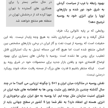
در حال حاضر بستر را برای
بهبود رابطه با غرب از سیاست گردش
همکاری های گسترده با تهران
به شرق خود دور شده و بازارهای
مهیا کرده اند از درخشش تهران در
اروپا را برای انرژی خود به روسیه
منطقه هم منتفع خواهند شد
ترجیح دهد؟
روابطی که بر پایه ناتوانی یک طرف
شکل گرفته و به نوعی از سرناچاری باشد به هیچ وجه پایدار نیست. بله این
حقیقت است که روسیه از غیبت نفت و گاز ایران در برخی بازارهای مشخص بین
المللی متنفع شده است اما هیچ گاه این مساله تبدیل به یک استراتژی قابل
تعقیب برای روس ها نشده است .روسیه با چالش های بسیاری برای بهبود
اوضاع اقتصادی خود و یافتن بازار جدید برای محصولات خود در شرق روبه رو
است . اینکه منتظر باشیم تا قدرت های بزرگ از صحنه رقابت حذف شوند رویکرد
درستی نیست
.
نقش روسیه در مذاکرات میان ایران و 1+5 را چگونه ارزیابی می کنید؟ ما در چند
سال گذشته چندین بار شاهد رای مثبت روس ها به قطعنامه های علیه ایران در
شورای امنیت سازمان ملل بوده ایم. آیا روسیه به حق ایران برای برخورداری از
انرژی هسته ای اعتقاد دارد؟ به نظر شما چرا 5 کشور در سطح جهانی باید از