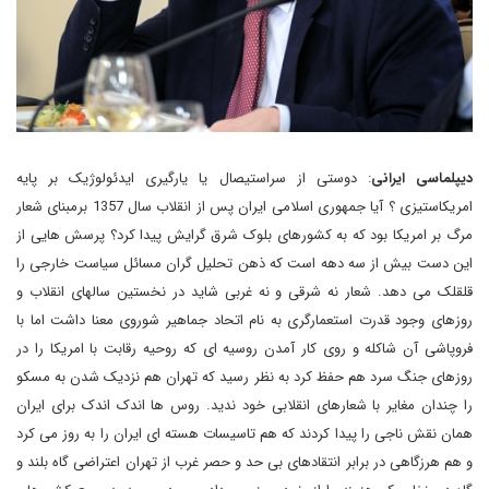
دیپلماسی ایرانی
: دوستی از سراستیصال یا یارگیری ایدئولوژیک بر پایه
امریکاستیزی ؟ آیا جمهوری اسلامی ایران پس از انقلاب سال 1357 برمبنای شعار
مرگ بر امریکا بود که به کشورهای بلوک شرق گرایش پیدا کرد؟ پرسش هایی از
این دست بیش از سه دهه است که ذهن تحلیل گران مسائل سیاست خارجی را
قلقلک می دهد. شعار نه شرقی و نه غربی شاید در نخستین سالهای انقلاب و
روزهای وجود قدرت استعمارگری به نام اتحاد جماهیر شوروی معنا داشت اما با
فروپاشی آن شاکله و روی کار آمدن روسیه ای که روحیه رقابت با امریکا را در
روزهای جنگ سرد هم حفظ کرد به نظر رسید که تهران هم نزدیک شدن به مسکو
را چندان مغایر با شعارهای انقلابی خود ندید. روس ها اندک اندک برای ایران
همان نقش ناجی را پیدا کردند که هم تاسیسات هسته ای ایران را به روز می کرد
و هم هرزگاهی در برابر انتقادهای بی حد و حصر غرب از تهران اعتراضی گاه بلند و