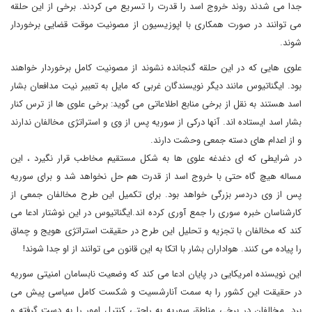
جدا می شدند روند خروج اسد را قدرت را تسریع می کردند. برخی از این حلقه
می توانند در صورت همکاری با اپوزیسیون از مصونیت موقت قضایی برخوردار
شوند.
علوی هایی که در این حلقه گنجانده نشوند از مصونیت کامل برخوردار خواهند
بود. ایگناتیوس مانند دیگر نویسندگان غربی که مایل به تعبیر نیت مدافعان بشار
اسد هستند به نقل از برخی منابع اطلاعاتی می گوید: برخی علوی ها از ترس کنار
بشار اسد ایستاده اند. آنها درکی از سوریه پس از وی و استراتژی مخالفان ندارند
و از اعدام های دسته جمعی وحشت دارند.
در شرایطی که ای دغدغه علوی ها به شکل مستقیم مخاطب قرار نگیرد ، این
مساله هیچ گاه حتی با خروج اسد از قدرت هم حل نخواهد شد و برای سوریه
پس از وی دردسر بزرگی خواهد بود. برای تکمیل این طرح مخالفان جمعی از
کارشناسان خبره سوری را جمع آوری کرده اند.ایگناتیوس در این نوشتار ادعا می
کند که مخالفان با تجزیه و تحلیل این طرح در حقیقت استراتژی هویج و چماق
را پیاده می کنند. هواداران بشار با اتکا به این قانون می توانند از او جدا شوند!
این نویسنده امریکایی در پایان ادعا می کند که وضعیت نابسامان امنیتی سوریه
در حقیقت این کشور را به سمت آنارشسیت و شکست کامل سیاسی پیش می
برد. مخالفان در برخی مناطق سوریه به راحتی کنترل امور را به دست گرفته و