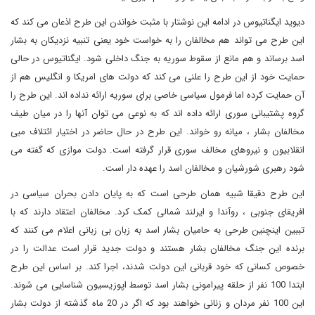
دیوید ایگناتیوس در ادامه این نوشتار با مثبت خواندن این طرح اذعان می کند که
این طرح می تواند هم مخالفان را به خواست خود یعنی تنبیه نزدیکان به بشار
اسد برساند و هم مانع از سقوط سوریه به جنگ داخلی شود. ایگناتیوس در حالی
حمایت خود از این طرح را علنی می کند که دولت های امریکا و انگلیس هم از
آن حمایت کرده اما فرمول سیاسی خاصی برای سوریه ارائه نداده اند. این طرح را
گروه پشتیبانی سوری ارائه داده اند که به نوعی می توان آنها را در میان طیف
مخالفان بشار ، میانه رو خواند. این طرح در حال حاضر در اختیار ائتلاف مبی
انقلابیون و نیروهای مخالف سوری قرار گرفته است. دولت موازی که گفته می
شود رهبری شورشیان و مخالفان اسد را عهده دار است.
این طرح دقیقا شبیه همان طرحی است که به پایان دادن بحران سیاسی در
افریقای جنوبی ، روآندا و ایرلند شمالی کمک کرد. مخالفان اعتقاد دارند که با
تببین اینچنین طرحی به حامیان بشار اسد به زبان بی زبانی اعلام می کنند که
برنده این جنگ مخالفان بشار هستند و دولت جدید قرار است عدالت را در
خصوص کسانی که خود قربانی این دولت شدند، اجرا کند. بر اساس این طرح
ابتدا 100 نفر از حلقه پیرامونی بشار اسد توسط اپوزیسیون شناسایی می شوند.
این 100 نفر مردان و زنانی خواهند بود که اگر در 20 ماه گذشته از دولت بشار