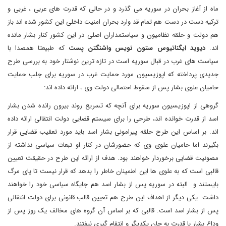
ماه از آغاز بحران در سوریه می گذرد و در حالی که قدرت های عربی ، غربی و
ترکیه دست در دست هم تمام قد وارد بحران امنیت داخلی این کشور شده اند باز
هم دولت و حلقه نظامیون و سیاستمداران اصلی در این کشور کنار بشار مانده
اند.
دیوید ایگناتیوس ستون نویس واشنگتن پست
که طبیعتا همصدا با
سیاست های غرب در قبال سوریه است در تازه ترین نوشتار خود به بررسی طرح
جدیدی پرداخته که اپوزیسیون مورد حمایت غرب در سوریه برای جلب حمایت
حامیان علوی بشار پس از سقوط احتمالی دولت وی ، ارائه داده اند:
گروهی از اپوزیسیون سوریه برای آنچه که تسریع روند بیرون رانده شدن بشار
اسد از قدرت خوانده اند، طرحی را برای سیستم قضایی دولت انتقالی ارائه داده
اند. بر اساس این طرح حلقه پیرامونی بشار اسد باید مورد تعقیب قضایی قرار
بگیرند اما حامیان علوی وی که حضورشان در کنار او تبعات سیاسی نداشته از
مصونیت قضایی برخوردار خواهند بود. هدف از ارائه این طرح در حقیقت تعیین
قالبی است که به علوی ها این اطمینان خاطر را بدهد که قرار نیست تا پای مرگ
بایستند و البته در سوریه پس از بشار اسد هم جایگاه سیاسی خود را خواهند
داشت. یکی دیگر از اهداف این طرح هم تعیین قالب قانونی برای دولت انتقالی
پس از بشار اسد است. قالبی که بر اساس آن گروه های مخالف یک روز پس از
وداع بشار با قدرت به جان یکدیگر و انتقام گیری نیفتند.