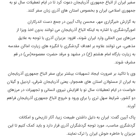
سفیر ایران از اتباع جمهوری آذربایجان دعوت کرد تا در ایام تعطیلات سال نو به
جمهوری اسلامی ایران و بخصوص استان های آذری زبان سفر کنند.
به گزارش خبرگزاری مهر، محسن پاک آیین در جمع دست اندرکاران
امورگردشگری با اشاره به اینکه اتباع آذربایجان می توانند بدون اخذ ویزا از
مرزهای بین المللی وارد ایران شوند، افزود: عزیزان آذری با توجه به علایق
مذهبی، می توانند علاوه بر اهداف گردشگری با انگیزه های زیارت اماکن مقدسه
به زیارت بارگاه امام هشتم (ع) در مشهد و مرقد حضرت معصومه(س) در قم
مشرف شوند.
وی با تاکید بر ضرورت ایجاد تسهیلات بیشتر برای سفر اتباع جمهوری آذربایجان
به ایران از مسئولان استان های همجوار، یعنی آذربایجان شرقی، اردبیل و گیلان
خواست در ایام تعطیلات سال نو با افزایش نیروی انسانی و تجهیزات در مرزهای
دو کشور، شرایط سهل تری را برای ورود و خروج اتباع جمهوری آذربایجان فراهم
آورند.
پاک آیین گفت: ایران به دلیل داشتن طبیعت زیبا، آثار تاریخی و امکانات
گردشگری مناسب، مورد توجه گردشگران آذری قرار دارد و باید کمک کنیم تا این
عزیزان با خاطره خوش ایران را ترک نمایند.