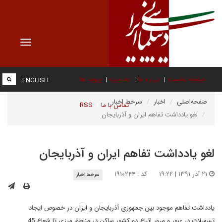
Toggle
vigation
صفحه نخست
درباره ما
عضویت
پیوند ها
ENGLISH
صفحه‌اصلی
اخبار
سرخط اخبار
تماس با ما
RSS
لغو یادداشت تفاهم ایران و آذربایجان
لغو یادداشت تفاهم ایران و آذربایجان
۲۱ آذر ۱۳۹۱ | ۱۹:۲۲
کد : ۱۹۱۰۲۴۴
سرخط اخبار
یادداشت تفاهم موجود بین جمهوری آذربایجان و ایران در خصوص ایجاد
تسهیلات در عبور و مرور اتباع دو کشور ساکن در مناطق مرزی تا شعاع 45