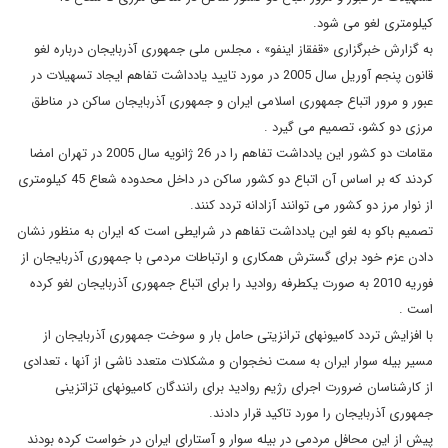
کیلومتری لغو می شود.
به گزارش خبرگزاری «قفقاز اینفو» ، مجلس ملی جمهوری آذربایجان درباره لغو
قانون پنجم آوریل سال 2005 در مورد تایید یادداشت تفاهم ایجاد تسهیلات در
عبور و مرور اتباع جمهوری اسلامی ایران و جمهوری آذربایجان ساکن در مناطق
مرزی دو کشو، تصمیم می گیرد .
مقامات دو کشور این یادداشت تفاهم را در 26 ژانویه سال 2005 در تهران امضا
کردند که بر اساس آن اتباع دو کشور ساکن در داخل محدوده شعاع 45 کیلومتری
از نوار مرز دو کشور می توانند آزادانه تردد کنند.
تصمیم باکو به لغو این یادداشت تفاهم در شرایطی است که ایران به منظور نشان
دادن عزم خود برای گسترش همکاری و ارتباطات مردمی با جمهوری آذربایجان از
فوریه 2010 به صورت یکطرفه روادید را برای اتباع جمهوری آذربایجان لغو کرده
است .
با افزایش تردد کامیونهای ترانزیتی حامل بار و سوخت جمهوری آذربایجان از
مسیر بیله سوار ایران به سمت نخجوان و مشکلات متعدد ناشی از آنها ، تعدادی
از کارشناسان ضرورت اجرای رژیم روادید برای رانندگان کامیونهای تزاتزینی
جمهوری آذربایجان را مورد تاکید قرار دادند.
پیش از این محافل مردمی در بیله سوار و آستارای ایران در خواست کرده بودند