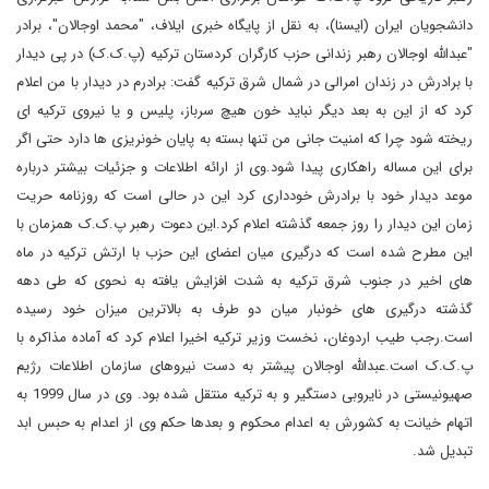
دانشجویان ایران (ایسنا)، به نقل از پایگاه خبری ایلاف، "محمد اوجالان"، برادر
"عبدالله اوجالان رهبر زندانی حزب کارگران کردستان ترکیه (پ.ک.ک) در پی دیدار
با برادرش در زندان امرالی در شمال شرق ترکیه گفت: برادرم در دیدار با من اعلام
کرد که از این به بعد دیگر نباید خون هیچ سرباز، پلیس و یا نیروی ترکیه ای
ریخته شود چرا که امنیت جانی من تنها بسته به پایان خونریزی ها دارد حتی اگر
برای این مساله راهکاری پیدا شود.وی از ارائه اطلاعات و جزئیات بیشتر درباره
موعد دیدار خود با برادرش خودداری کرد این در حالی است که روزنامه حریت
زمان این دیدار را روز جمعه گذشته اعلام کرد.این دعوت رهبر پ.ک.ک همزمان با
این مطرح شده است که درگیری میان اعضای این حزب با ارتش ترکیه در ماه
های اخیر در جنوب شرق ترکیه به شدت افزایش یافته به نحوی که طی دهه
گذشته درگیری های خونبار میان دو طرف به بالاترین میزان خود رسیده
است.رجب طیب اردوغان، نخست وزیر ترکیه اخیرا اعلام کرد که آماده مذاکره با
پ.ک.ک است.عبدالله اوجالان پیشتر به دست نیروهای سازمان اطلاعات رژیم
صهیونیستی در نایروبی دستگیر و به ترکیه منتقل شده بود. وی در سال 1999 به
اتهام خیانت به کشورش به اعدام محکوم و بعدها حکم وی از اعدام به حبس ابد
تبدیل شد.