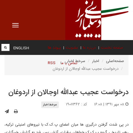
Toggle
vigation
صفحه نخست
درباره ما
عضویت
پیوند ها
ENGLISH
صفحه‌اصلی
اخبار
سرخط اخبار
تماس با ما
RSS
درخواست عجیب عبدالله اوجالان از اردوغان
درخواست عجیب عبدالله اوجالان از اردوغان
۰۸ مهر ۱۳۹۱ | ۱۶:۰۸
کد : ۱۹۰۷۳۶۲
سرخط اخبار
در پی شدت گرفتن درگیری ها میان اعضای پ.ک.ک با نیروهای امنیتی ترکیه،
رهبر تاریخی گروه پ.ک.ک خواهان برقراری آتش بس شد.به گزارش خبرگزاری