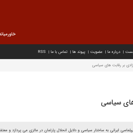
خاورمیانه
خست
درباره ما
عضویت
پیوند ها
تماس با ما
RSS
ژادی بر رقابت های سیاسی
های سیاسی
پلماسی ایرانی به ساختار سیاسی و دلایل انحلال پارلمان در مالزی می پردازد و معت