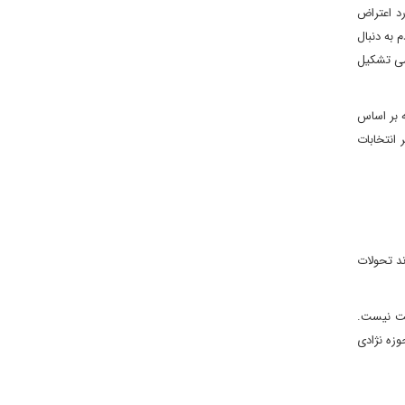
رد اعتراض
 به دنبال
می تشکیل
ه بر اساس
انتخابات
د تحولات
یت نیست.
وزه نژادی