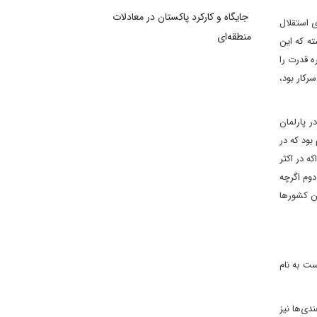
جایگاه و کارکرد پاکستان در معادلات
 استقلال
منطقه‌ای
هستند، قرار داشته که این
د نیز حدود 14 حزب می‌شوند که همواره قدرت را
اند. اما در دوره‌ای که ماهاتیر محمد،نخست‌وزیر سابق و پدر توسعه مالزی، یعنی از اوایل دهه 80 تا 2003 بر سرکار بود،
 پارلمان
بود که در
ه در اکثر
دوم اگرچه
ن کشورها
ت به نام
دی‌ها نیز