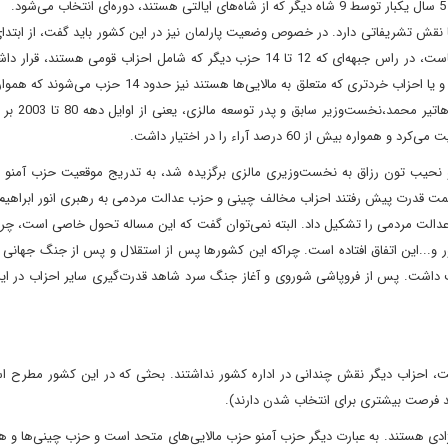
نقش تشریفاتی دارد. در خصوص وضعیت پارلمان نیز در این کشور باید گفت، از ابتدای
یعنی اواخر دهه 50 و 60 تا کنون تنها حزب آمنو که حزب مالایی‌هاست، در راس جبهه‌ای که 12 تا 14 حزب دیگر که شامل احزاب قومی 
حزب مالایی‌های مسلمان هستند. احزاب دیگر ازجمله چینی، هندی و یا احزاب خردتری که متعلق به مالایی‌ها هستن
در سال‌های پس از استقلال به‌د‌ست گرفته‌
 از 60 درصد آراء را در اختیار داشت.
و نحیب تون رزاق به نخست‌وزیری مالزی برگزیده شد، به تدریج موقعیت حزب آمنو در
ه سمت قدرت پیش رفتند احزاب مخالف چینی و حزب عدالت مردمی به رهبری انور ابراهیم 
دالت مردمی را تشکیل داد. البته نمی‌توان گفت که این مساله تحول خاصی است، چراک
و...این اتفاق افتاده است. چراکه این کشورها پس از استقلال و پس از جنگ جهانی 
ست داشت. پس از فروپاشی شوروی و آغاز جنگ سرد شاهد قدرت‌گیری سایر احزاب در ای
ت، احزاب دیگر نقش چندانی در اداره کشور نداشتند. بحثی که در این کشور مطرح اس
ند فرصت بیشتری برای انتخاب شدن دارند).
ژادی هستند. به عبارت دیگر حزب آمنو حزب مالایی‌های متحد است و حزب چینی‌ها و هن