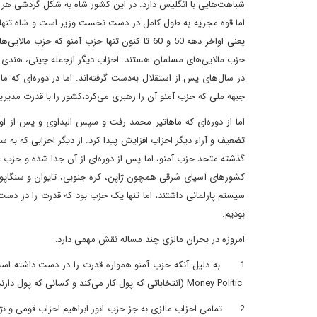
شباهت‌هایی با انگلیس دارد. در این کشور شاه به شکل گردشی هر 5 سال یکبار توسط 9 شاه دیگر که از شاه‌های ایالتی هستند، دوره‌ای انتخاب می‌شود.
اما قوه مجریه به طول کامل در دست نخست وزیر است و شاه تنها 
جبهه ملی که حزب آمنو آن را رهبری می‌کرد،‌کشور را با قدرت مدیریت می‌کرد و همواره بیش
اما از دوره‌ای که ماهاتیر محمد رفت و سپس البداوی و پس از ا
تضعیف و آراء‌ دیگر احزاب افزایش پیدا کرد. از دیگر احزابی که ب
گذشته متحد حزب آمنو، اما پس از دوره‌ای از آن جدا شده و حزب ع
کشورهای آسیای شرقی همچون ژاپن، کره جنوبی، تایوان و سنگاپور 
سیستم پارلمانی داشتند، اما تنها یک حزب بود که قدرت را در د
بودیم.
امروزه در بحران مالزی چند مساله نقش مهمی دارد:
1.
به دلیل آنکه حزب آمنو همواره قدرت را در دست داشته اس
Money Politic
(انتخاباتی که پول کار می‌کند و کسانی که پول دار
2.
تمامی احزاب مالزی به جز حزب انور ابراهیم احزاب قومی و ن