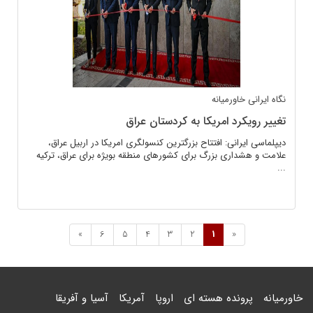
نگاه ایرانی
خاورمیانه
تغییر رویکرد امریکا به کردستان عراق
دیپلماسی ایرانی: افتتاح بزرگترین کنسولگری امریکا در اربیل عراق،
علامت و هشداری بزرگ برای کشورهای منطقه بویژه برای عراق، ترکیه
...
»
6
5
4
3
2
1
«
خاورمیانه
پرونده هسته ای
اروپا
آمریکا
آسیا و آفریقا