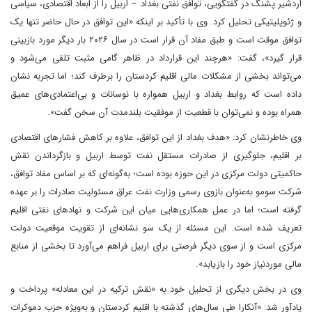
اردشیر پشنگ در گفتگویی، توافق نفتی بغداد – اربیل را از ابعاد اقتصادی، سیاسی
و ژئوپلیتیکی تحلیل کرد. وی با تأکید بر اینکه «این توافق در حال حاضر تنها یک
توافق موقت است و طبق مفاد آن قرار است در سال ۲۰۲۶ بار دیگر مورد بازبینی
قرار گیرد»، گفت: «هرچند این قرارداد در ظاهر گامی مثبت تلقی می‌شود و
می‌تواند بخشی از مشکلات مالی اقلیم کردستان را برطرف کند؛ اما تجربه نشان
داده است که روابط بغداد و اربیل همواره با نوسانات و بی‌اعتمادی‌های عمیق
همراه بوده و نمی‌توان با قطعیت از موفقیت بلندمدت آن سخن گفت».
وی خاطرنشان کرد: «هدف بغداد از این توافق، علاوه بر کاهش فشارهای اقتصادی
بر اقلیم، جلوگیری از صادرات مستقل نفت توسط اربیل و بازگرداندن نقش
حاکمیتی دولت مرکزی در این حوزه بوده است؛ به‌گونه‌ای که بر اساس مفاد توافق،
شرکت سومو به‌عنوان بازوی رسمی وزارت نفت عراق مسئولیت صادرات را بر عهده
گرفته است؛ اما در عمل همکاری‌هایی میان این شرکت و نهادهای نفتی اقلیم
تعریف شده است. این مسئله از یک سو نشانه‌ای از تقویت موقعیت دولت
مرکزی است و از سوی دیگر فرصتی برای اربیل فراهم می‌آورد تا بخشی از منابع
مالی موردنیاز خود را بازیابد».
وی در بخش دیگری از تحلیل خود به «نقش ترکیه در این معادله» پرداخت و
یادآور شد: «آنکارا طی سال‌های گذشته با اقلیم کردستان و به‌ویژه حزب دموکرات