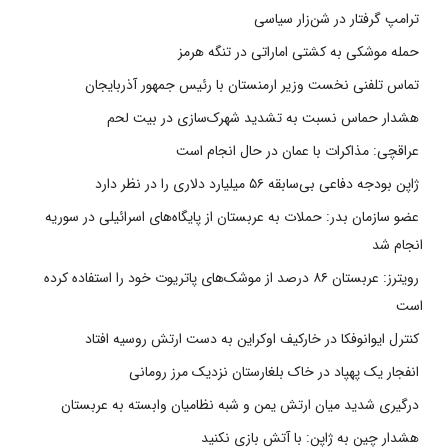
ترامپ گرفتار در شن‌زار سیاسی
حمله موشکی به کشتی اماراتی در تنگه هرمز
تماس تلفنی نخست وزیر ارمنستان با رئیس جمهور آذربایجان
هشدار حماس نسبت به تشدید شهرک‌سازی در بیت‌ لحم
عراقچی: مذاکرات با عمان در حال انجام است
ژاپن بودجه دفاعی بی‌سابقه ۵۶ میلیارد دلاری را در نظر دارد
عضو سازمان بدر: حملات به عربستان از پایگاه‌های اسرائیلی در سوریه
انجام شد
رویترز: عربستان ۸۶ درصد از موشک‌های پاتریوت خود را استفاده کرده
است
کنترل ایوانوفکا در خارکیف اوکراین به دست ارتش روسیه افتاد
انفجار یک پهپاد در خاک بلغارستان نزدیک مرز رومانی
درگیری شدید میان ارتش یمن و شبه نظامیان وابسته به عربستان
هشدار چین به ژاپن: با آتش بازی نکنید