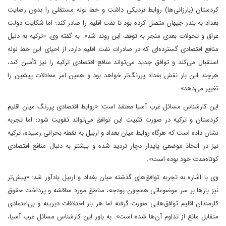
کردستان (بارزانی‌ها) روابط نزدیکی داشت و خط لوله مستقلی را بدون رضایت
بغداد به بندر جیهان متصل کرده بود تا نفت اقلیم را صادر کند؛ اما شکایت دولت
عراق و تحولات بعدی منجر به توقف این روند شد». به گفته وی: «ترکیه به دلیل
منافع اقتصادی گسترده‌ای که در صادرات نفت اقلیم دارد، از احیای این خط لوله
استقبال می‌کند و توافق جدید می‌تواند منافع اقتصادی ترکیه را نیز تأمین کند،
هرچند این بار نقش بغداد پررنگ‌تر خواهد بود و همین امر معادلات پیشین را
تغییر می‌دهد».
این کارشناس مسائل غرب آسیا معتقد است: «روابط اقتصادی پررنگ میان اقلیم
کردستان و ترکیه در صورت تثبیت این توافق می‌تواند تقویت شود؛ اما تجربه
نشان داده است که هرگاه روابط میان بغداد و اربیل به نقطه بحرانی رسیده، ترکیه
نیز در اتخاذ موضعی پایدار دچار تردید شده و بیشتر به دنبال منافع اقتصادی
کوتاه‌مدت خود بوده است».
وی با اشاره به تجربه توافق‌های گذشته میان بغداد و اربیل یادآور شد: «پیش‌تر
نیز بارها بر سر موضوعاتی همچون بودجه، مناطق مورد مناقشه و پرداخت حقوق
کارمندان اقلیم توافق‌هایی صورت گرفته اما هر بار اختلافات دیرینه و بی‌اعتمادی
متقابل مانع از تداوم آن‌ها شده است». به باور این کارشناس مسائل غرب آسیا،