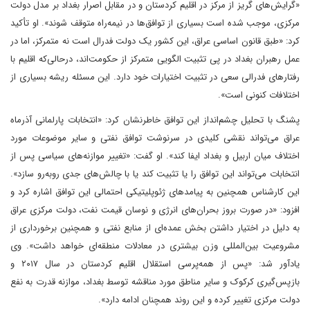
«گرایش‌های گریز از مرکز در اقلیم کردستان و در مقابل اصرار بغداد بر مدل دولت
مرکزی، موجب شده است بسیاری از توافق‌ها در نیمه‌راه متوقف شوند». او تأکید
کرد: «طبق قانون اساسی عراق، این کشور یک دولت فدرال است نه متمرکز، اما در
عمل رهبران بغداد در پی تثبیت الگویی متمرکز از حکومت‌اند، درحالی‌که اقلیم با
رفتارهای فدرالی سعی در تثبیت اختیارات خود دارد. این مسئله ریشه بسیاری از
اختلافات کنونی است».
پشنگ با تحلیل چشم‌انداز این توافق خاطرنشان کرد: «انتخابات پارلمانی آذرماه
عراق می‌تواند نقشی کلیدی در سرنوشت توافق نفتی و سایر موضوعات مورد
اختلاف میان اربیل و بغداد ایفا کند». او گفت: «تغییر موازنه‌های سیاسی پس از
انتخابات می‌تواند این توافق را یا تثبیت کند یا با چالش‌های جدی روبه‌رو سازد».
این کارشناس همچنین به پیامدهای ژئوپلیتیکی احتمالی این توافق اشاره کرد و
افزود: «در صورت بروز بحران‌های انرژی و نوسان قیمت نفت، دولت مرکزی عراق
به دلیل در اختیار داشتن بخش عمده‌ای از منابع نفتی و همچنین برخورداری از
مشروعیت بین‌المللی وزن بیشتری در معادلات منطقه‌ای خواهد داشت». وی
یادآور شد: «پس از همه‌پرسی استقلال اقلیم کردستان در سال ۲۰۱۷ و
بازپس‌گیری کرکوک و سایر مناطق مورد مناقشه توسط بغداد، موازنه قدرت به نفع
دولت مرکزی تغییر کرده و این روند همچنان ادامه دارد».