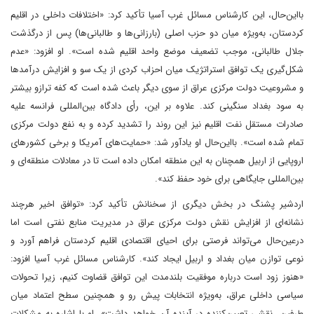
بااین‌حال، این کارشناس مسائل غرب آسیا تأکید کرد: «اختلافات داخلی در اقلیم
کردستان، به‌ویژه میان دو حزب اصلی (بارزانی‌ها و طالبانی‌ها) پس از درگذشت
جلال طالبانی، موجب تضعیف موضع واحد اقلیم شده است». او افزود: «عدم
شکل‌گیری یک توافق استراتژیک میان احزاب کردی از یک سو و افزایش درآمدها
و مشروعیت دولت مرکزی عراق از سوی دیگر باعث شده است که کفه ترازو بیشتر
به سود بغداد سنگینی کند. علاوه بر این، رأی دادگاه بین‌المللی فرانسه علیه
صادرات مستقل نفت اقلیم نیز این روند را تشدید کرده و به نفع دولت مرکزی
تمام شده است». بااین‌حال او یادآور شد: «حمایت‌های آمریکا و برخی کشورهای
اروپایی از اربیل همچنان به این منطقه امکان داده است تا در معادلات منطقه‌ای و
بین‌المللی جایگاهی برای خود حفظ کند».
اردشیر پشنگ در بخش دیگری از سخنانش تأکید کرد: «توافق اخیر هرچند
نشانه‌ای از افزایش نقش دولت مرکزی عراق در مدیریت منابع نفتی است اما
درعین‌حال می‌تواند فرصتی برای احیای اقتصادی اقلیم کردستان فراهم آورد و
نوعی توازن میان بغداد و اربیل ایجاد کند». کارشناس مسائل غرب آسیا افزود:
«هنوز زود است درباره موفقیت بلندمدت این توافق قضاوت کنیم، زیرا تحولات
سیاسی داخلی عراق، به‌ویژه انتخابات پیش رو و همچنین سطح اعتماد میان
طرفین، نقشی تعیین‌کننده در آینده آن خواهد داشت». او با اشاره به مشکلات