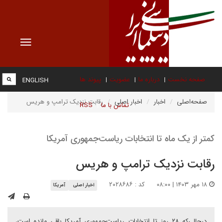
Toggle
vigation
صفحه نخست
درباره ما
عضویت
پیوند ها
ENGLISH
صفحه‌اصلی
اخبار
اخبار اصلی
رقابت نزدیک ترامپ و هریس
تماس با ما
RSS
کمتر از یک ماه تا انتخابات ریاست‌جمهوری آمریکا
رقابت نزدیک ترامپ و هریس
۱۸ مهر ۱۴۰۳ | ۰۸:۰۰
کد : ۲۰۲۸۶۸۶
اخبار اصلی
آمریکا
درحالی‌که ۲۸ روز تا انتخابات ریاست‌جمهوری آمریکا باقی مانده است،