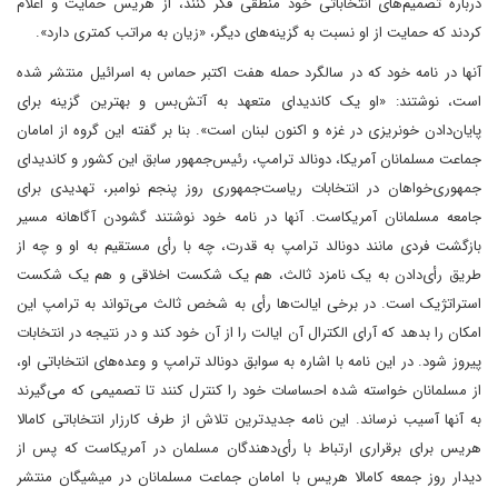
درباره تصمیم‌های انتخاباتی خود منطقی فکر کنند، از هریس حمایت و اعلام
کردند که حمایت از او نسبت به گزینه‌های دیگر، «زیان به مراتب کمتری دارد».
آنها در نامه خود که در سالگرد حمله هفت اکتبر حماس به اسرائیل منتشر شده
است، نوشتند: «او یک کاندیدای متعهد به آتش‌بس و بهترین گزینه برای
پایان‌دادن خونریزی در غزه و اکنون لبنان است». بنا بر گفته این گروه از امامان
جماعت مسلمانان آمریکا، دونالد ترامپ، رئیس‌جمهور سابق این کشور و کاندیدای
جمهوری‌خواهان در انتخابات ریاست‌جمهوری روز پنجم نوامبر، تهدیدی برای
جامعه مسلمانان آمریکا‌ست. آنها در نامه خود نوشتند گشودن آگاهانه مسیر
بازگشت فردی مانند دونالد ترامپ به قدرت، چه با رأی مستقیم به او و چه از
طریق رأی‌دادن به یک نامزد ثالث، هم یک شکست اخلاقی و هم یک شکست
استراتژیک است. در برخی ایالت‌ها رأی به شخص ثالث می‌تواند به ترامپ این
امکان را بدهد که آرای الکترال آن ایالت را از آن خود کند و در نتیجه در انتخابات
پیروز شود. در این نامه با اشاره به سوابق دونالد ترامپ و وعده‌های انتخاباتی او،
از مسلمانان خواسته شده احساسات خود را کنترل کنند تا تصمیمی که می‌گیرند
به آنها آسیب نرساند. این نامه جدیدترین تلاش از طرف کارزار انتخاباتی کامالا
هریس برای برقراری ارتباط با رأی‌دهندگان مسلمان در آمریکاست که پس از
دیدار روز جمعه کامالا هریس با امامان جماعت مسلمانان در میشیگان منتشر