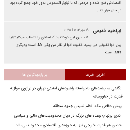
اقتصادش فلج شده و مردمی که با تبایغ اکسدوس بدور خود جمع کرده بود
در حال فرار اند۔
ابراهیم قدیمی
۱۹ مهر ۱۴۰۳ | ۰۱:۳۵
شما بین این دوکاندید کدامشان را انتخاب میکنید؟ایا
بین انها تفاوتی می بینید۔تفاوت انها از نظر من یکی Mr. است ودیگری
Mrs. است
آخرین خبرها
پر بازدیدترین ها
نگاهی به پیامدهای ناخواسته راهبردهای امنیتی تهران در ترازوی موازنه
قدرت در خاورمیانه
پیمان دفاعی مکه؛ نظم امنیتی جدید منطقه
اندی برنهام؛ وعده های بزرگ در میان محدودیت‌های مالی و سیاسی
حضور هر قدرت خارجی تنها به حوزه‌های اقتصادی محدود نمی‌ماند