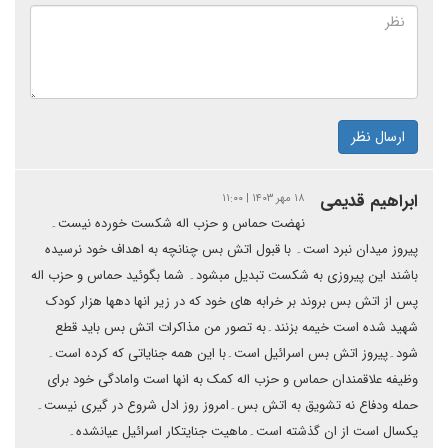
ارسال نظر
ابراهیم قدیمی
۱۸ مهر ۱۴۰۳ | ۱۱:۰۰
نهضت حماس و حزب اله شکست خورده نیست۔
پیروز میدان نبرد است۔ با قبول اتش بس چنانچه به اهداف خود نرسیده
باشند این پیروزی به شکست تبدیل مبشود۔ شما بگوئید حماس و حزب اله
پس از اتش بس بروند بر خرابه های خود که در زیر انها دهها هزار کودک
شهید شده است خیمه بزنند۔به تصور من مذاکرات اتش بس باید قطع
شود۔پیروز اتش بس اسرائیل است۔با این همه جنایاتی که کرده است۔
وظیفه علاقمندان حماس و حزب اله کمک به انها است وامادگی خود برای
حمله ودفاع نه تشویق به اتش بس۔امروز روز ادل شروع در گیری نیست۔
یکسال است از ان گذشته است۔ماهیت جنایتکار اسرائیل عیانشده۔