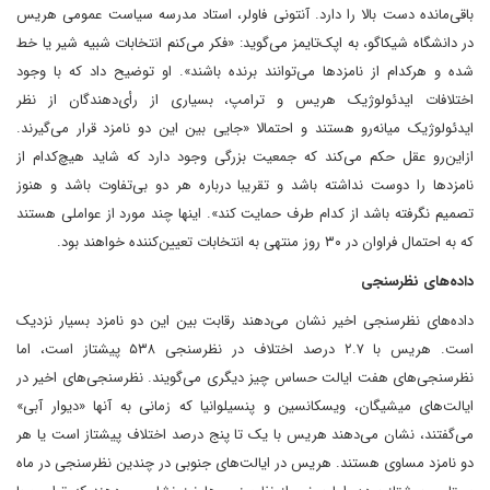
باقی‌مانده دست بالا را دارد. آنتونی فاولر، استاد مدرسه سیاست عمومی هریس
در دانشگاه شیکاگو، به اپک‌تایمز می‌گوید: «فکر می‌کنم انتخابات شبیه شیر یا خط
شده و هرکدام از نامزدها می‌توانند برنده باشند». او توضیح داد که با وجود
اختلافات ایدئولوژیک هریس و ترامپ، بسیاری از رأی‌دهندگان از نظر
ایدئولوژیک میانه‌رو هستند و احتمالا «جایی بین این‌ دو نامزد قرار می‌گیرند.
از‌این‌رو عقل حکم می‌کند که جمعیت بزرگی وجود دارد که شاید هیچ‌کدام از
نامزدها را دوست نداشته باشد و تقریبا درباره هر دو بی‌تفاوت باشد و هنوز
تصمیم نگرفته باشد از کدام طرف حمایت کند». اینها چند مورد از عواملی هستند
که به احتمال فراوان در ۳۰ روز منتهی به انتخابات تعیین‌کننده خواهند بود.
داده‌های نظرسنجی
داده‌های نظرسنجی اخیر نشان می‌دهند رقابت بین این‌ دو نامزد بسیار نزدیک
است. هریس با ۲.۷ درصد اختلاف در نظرسنجی ۵۳۸ پیشتاز است، اما
نظرسنجی‌های هفت ایالت حساس چیز دیگری می‌گویند. نظرسنجی‌های اخیر در
ایالت‌های میشیگان، ویسکانسین و پنسیلوانیا که زمانی به آنها «دیوار آبی»
می‌گفتند، نشان می‌دهند هریس با یک تا پنج درصد اختلاف پیشتاز است یا هر
دو نامزد مساوی هستند. هریس در ایالت‌های جنوبی در چندین نظرسنجی در ماه