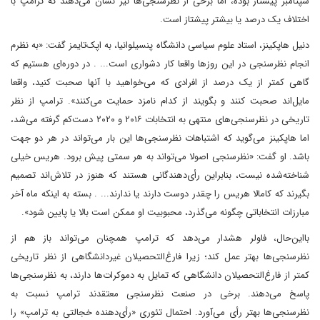
سپتامبر پیشتاز بوده، اما برخی از نظرسنجی‌ها نیز نشان می‌دهند که ترامپ با
اختلاف یک درصد یا بیشتر پیشتاز است.
دنیل هاپکینز، استاد علوم سیاسی دانشگاه پنسیلوانیا، به اپک‌تایمز گفت: «به نظرم
انجام نظرسنجی در این روزها واقعا کار دشواری است... . در دوره‌ای هستیم که
گاهی کمتر از یک درصد از افرادی که می‌خواهید با آنها صحبت کنید، واقعا
مایل‌اند صحبت کنند و بگویند از کدام نامزد حمایت می‌کنند». ترامپ از نظر
تاریخی در نظرسنجی‌های منتهی به انتخابات ۲۰۱۶ و ۲۰۲۰ دست‌کم گرفته می‌شد،
اما هاپکینز می‌گوید که اشتباهات نظرسنجی‌ها این ‌بار می‌تواند در هر دو جهت
باشد. او گفت: «نظرسنجی اصولا می‌تواند به هر سمتی پیش برود. هریس خیلی
شناخته‌شده نیست، بنابراین رأی‌دهندگانی هستند که هنوز در تلاش‌اند تصمیم
بگیرند که کامالا هریس را چقدر دوست دارند یا ندارند... . بسته به اینکه ماه آخر
مبارزات انتخاباتی چگونه می‌‌‌‌گذرد، محبوبیت او ممکن است بالا یا پایین شود».
با‌این‌حال، فاولر هشدار می‌دهد که ترامپ همچنان می‌تواند باز هم از
نظرسنجی‌ها بهتر عمل کند؛ زیرا فارغ‌التحصیلان غیردانشگاهی از نظر تاریخی
کمتر از فارغ‌التحصیلان دانشگاهی که تمایل به دموکرات‌ها دارند، به نظرسنجی‌ها
پاسخ می‌دهند. برخی در صنعت نظرسنجی معتقدند ترامپ نسبت به
نظرسنجی‌‌‌‌ها بهتر رأی می‌‌‌‌آورد. احتمال تئوری «رأی‌دهنده خجالتی به ترامپ» را