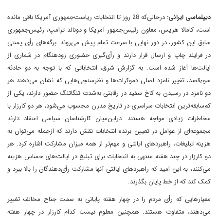
دیپلماسی ایرانی:
درحالی‌که 28 روز تا انتخابات ریاست‌جمهوری آمریکا باقی مانده
است، کامالا هریس، معاون رئیس‌جمهور آمریکا‌ و دونالد ترامپ، رئیس‌جمهوری
سابق این کشور، در دور نهایی با سرعت تمام پیش می‌روند. برگه‌های رأی پستی
در فرایند چاپ و ارسال قرار دارند و رأی‌گیری حضوری زودهنگام در شماری از
ایالت‌ها آغاز شده است. به گزارش شرق، انتخاباتی که با توجه به دو حادثه
سوءقصد، تغییر نامزد اصلی دموکرات‌ها و نظرسنجی‌هایی که نشان می‌دهند هر
دو نامزد در رسیدن به کاخ سفید در رقابتی به‌شدت تنگاتنگ حضور دارند، یکی از
کم‌سابقه‌ترین انتخابات سراسری در تاریخ مدرن محسوب می‌شود، هر دو کارزار با
مخاطرات زیادی مواجه هستند. دراین‌میان کارشناسان سیاسی اعتقاد دارند
مجموعه‌ای از عوامل در تعیین برنده انتخابات نقش دارند که ازجمله می‌توان به
هزینه تبلیغات، راهبردهای ایالتی و مهم‌تر از همه میزان مشارکت اشاره کرد. هر
دو کارزار در چند هفته منتهی به انتخابات برای تبلیغ در ایالت‌های حساس هزینه
می‌کنند، به این امید که راهبردهای ایالتی آنها مشارکت رأی‌دهندگان را بالا ببرد و
کمک کند که از خط پایان بگذرند.
معیارهایی که رأی مردم را در چهار هفته پایانی به سمت جناح مخالف تغییر
می‌دهند، متفاوت هستند. همچنین معلوم نیست کدام کارزار در چهار هفته