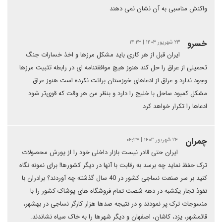
واکنش مناسبی به آن نشان نمی دهند
خسرو
۲۳ شهریور ۱۴۰۳ | ۱۴:۲۳
ایران قبل از هر کاری باید مشکل مرزها و اخذ خسارات جنگ
تحمیلی از عراق را حل کند هنوز هیچ موافقتنامه ای در رابطه تثبیت مرزها
وجود ندارد و عراق از ادعاهای خوزستان برائت نکرده است هنوز عراق
مشکل کمبود ساحل با خلیج را دارد و بنظر من هر وقت که قوی‌تر شود
ادعاها را تکرار خواهد کرد
چمران
۲۴ شهریور ۱۴۰۳ | ۰۴:۳۴
ایران حتی قادر نیست بازار داخلی خود را از یورش محصولات
ترک حفظ نماید چه برسد به رقابت با آنها در دیگر کشورها! برای نمونه نگاه
کنید بر سر صنعت نساجی کشور در 40 سال گذشته چه آوردند؟ برادران با
نفوذ تجار یکشبه در دهه شصت تمام فروشگاه های پوشاک کشور را با
منسوجات ترک پر نمودند و در نتیجه صدها هزار کارگر نساجی در بهشهر،
قائمشهر، یزد، کاشان، اصفهان و دیگر شهرها را به خاک سیاه نشاندند.