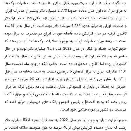
می نگرند. ترک ها از این حیث مورد اقبال عراقی ها نیز هستند. صادرات ترک ها
به عراق در 7 ماه اول سال 2022 حدودا 2.773 میلیارد دلار بیشتر از صادرات ایران
به عراق بوده است. صادرات ترک ها به عراق در این بازه زمانی 7.355 میلیارد دلار
و صادرات ایران به عراق حدود 4.582 میلیارد دلار بوده است. در سال های گذشته
تاکنون ترکیه در حال افزایش داده فاصله خود با ایران در صادرات به عراق بوده
است. مقایسه میان صادرات ایران به عراق با صادرات ترک ها نشان می دهد که
حجم تجارت بغداد و آنکارا در سال 2022 عدد 15.2 میلیارد دلار بوده و در حال
حاضر به رقم 20 میلیارد دلار رسیده است. یعنی همان افقی که سال ها مدنظر
کشورمان بوده اما تاکنون محقق نشده است. جالب آنکه در پنج ماه نخست سال
1401 صادرات ایران به عراق کاهش 6 درصدی نسبت به مدت مشابه در سال قبل
از آن را نشان می دهد. تمایل اردوغان برای افزایش رقم 20 میلیارد در سفر
اخیرش به بغداد در دیدار با السودانی نشان دهنده برنامه ریزی ترک ها برای
توسعه بیشتر تجارت با بغداد است. تقویت مناسبات اقتصادی ترکیه و عراق تا آنجا
پیش رفته که ودیع الحنظل، رئیس انجمن بانک های غیردولتی عراق گفته که
مناسبات دو کشور در دوره طلایی خود است.
حجم تجارت عراق و چین نیز در سال 2022 به عدد قابل توجه 53.3 میلیارد دلار
رسید که نشان دهنده افزایش بیش از 40 درصد به طور متوسط سالانه است. در