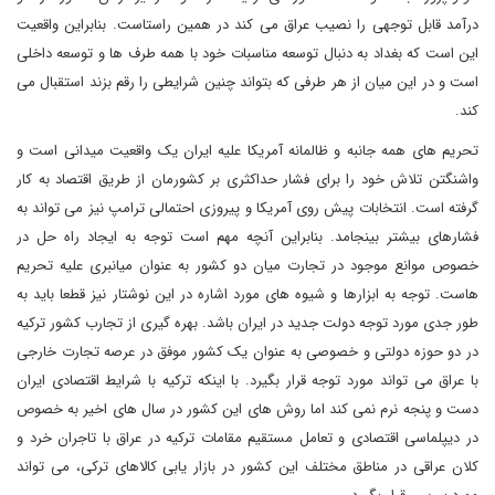
درآمد قابل توجهی را نصیب عراق می کند در همین راستاست. بنابراین واقعیت
این است که بغداد به دنبال توسعه مناسبات خود با همه طرف ها و توسعه داخلی
است و در این میان از هر طرفی که بتواند چنین شرایطی را رقم بزند استقبال می
کند.
تحریم های همه جانبه و ظالمانه آمریکا علیه ایران یک واقعیت میدانی است و
واشنگتن تلاش خود را برای فشار حداکثری بر کشورمان از طریق اقتصاد به کار
گرفته است. انتخابات پیش روی آمریکا و پیروزی احتمالی ترامپ نیز می تواند به
فشارهای بیشتر بینجامد. بنابراین آنچه مهم است توجه به ایجاد راه حل در
خصوص موانع موجود در تجارت میان دو کشور به عنوان میانبری علیه تحریم
هاست. توجه به ابزارها و شیوه های مورد اشاره در این نوشتار نیز قطعا باید به
طور جدی مورد توجه دولت جدید در ایران باشد. بهره گیری از تجارب کشور ترکیه
در دو حوزه دولتی و خصوصی به عنوان یک کشور موفق در عرصه تجارت خارجی
با عراق می تواند مورد توجه قرار بگیرد. با اینکه ترکیه با شرایط اقتصادی ایران
دست و پنجه نرم نمی کند اما روش های این کشور در سال های اخیر به خصوص
در دیپلماسی اقتصادی و تعامل مستقیم مقامات ترکیه در عراق با تاجران خرد و
کلان عراقی در مناطق مختلف این کشور در بازار یابی کالاهای ترکی، می تواند