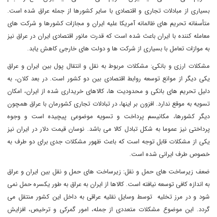
بسیاری از مبادلات تجاری و اقتصادی با سایر کشورها از جمله عراق شده است.
متأسفانه تحریم های ظالمانه آمریکا علیه ایران و مجازات کشورها و شرکت های
معامله کننده با ایران باعث شده است که قدرت مانور اقتصادی ایران در عراق نیز
به موازات تعامل با بسیاری از شرکت ها و دولت های خارجی کاهش یابد.
مشکلات ارزی و بانکی: مشکلات مربوط به نقل و انتقال پول بین ایران و عراق
یکی دیگر از موانع توسعه روابط اقتصادی بین دو کشور است. در بعد کلان، به
دلیل تحریم های بانکی و محدودیت ها، کالاهای خریداری شده از ایران، امکان
تسویه به موقع ندارد. افزون بر اینها، در تبادلات تجاری کشورمان با عراق همچون
دیگر کشورها، مکانیسم پرداخت و تسویه موضوعی پیچیده است و وجوه
پرداختی نیز عموما به شکل تبادل کالا می باشد. نوسان قیمت دلار در ایران نیز
یکی از مشکلات قابل توجه است که باعث ظهور مشکلات جدی برای دو طرف به
خصوص طرف ایرانی شده است.
ضعف زیرساخت های حمل و نقل: زیرساخت های حمل و نقل بین ایران و عراق
به اندازه کافی توسعه نیافته است. کالاها از ایران به عراق به طور یکسره حمل نمی
شود و در مرز تخلیه توسط وسایل نقلیه عراقی به داخل این کشور منتقل می
گردد. این موضوع مشکلات متعددی از جمله، امور گمرکی و ترخیص، افزایش