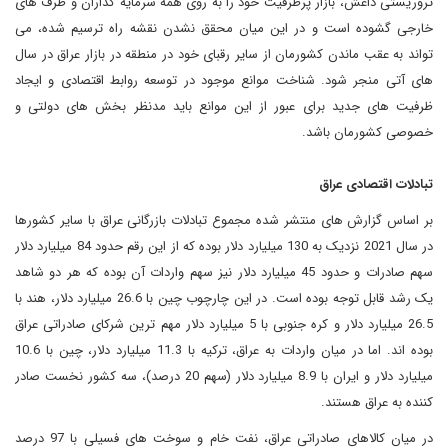
تروریستی داعش، بازار پرظرفیت خود را به روی همه سرمایه گذاران و طرف های
خارجی گشوده است و در این میان محقق نشدن نقشه راه ترسیم شده، می
تواند به عقب ماندن کشورمان از سایر رقبای خود در منطقه در بازار عراق در سال
های آتی منجر شود. شناخت موانع موجود در توسعه روابط اقتصادی و ایجاد
ظرفیت های جدید برای عبور از این موانع باید مدنظر بخش های دولتی و
خصوصی کشورمان باشد.
تبادلات اقتصادی عراق
بر اساس گزارش های منتشر شده مجموع تبادلات بازرگانی عراق با سایر کشورها
در سال 2021 نزدیک به 130 میلیارد دلار بوده که از این رقم حدود 84 میلیارد دلار
سهم صادرات و حدود 45 میلیارد دلار نیز سهم واردات آن بوده که هر دو شاهد
یک رشد قابل توجه بوده است. در این چارچوب چین با 26.6 میلیارد دلار، هند با
26.5 میلیارد دلار و کره جنوبی با 5 میلیارد دلار مهم ترین شرکای صادراتی عراق
بوده اند. اما در میان واردات به عراق، ترکیه با 11.3 میلیارد دلار، چین با 10.6
میلیارد دلار و ایران با 8.9 میلیارد دلار (سهم 20 درصد)، سه کشور نخست صادر
کننده به عراق هستند.
در میان کالاهای صادراتی عراق، نفت خام و سوخت های فسیلی با 97 درصد