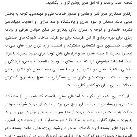
نیافته است برساند و نه افق های روشن تری را بگشاید.
ارتقای همکاری های فنی و علمی و صدور خدمات فنی و مهندسی، توجه به بخش
هایی مانند مسکن و انبوه سازی و پالایشگاه و سد سازی و اهمیت دیپلماسی
فشرده اقتصادی و توجه به میزان بالای بیکاری در میان جوانان عراقی و برنامه
ریزی برای بهره برداری از این ظرفیت برای دو طرف، ساخت شهرک های صنعتی،
تقویت کمیسیون های اقتصادی مشترک، و اهمیت وارد کردن پول های ملی به
زنجیره تجارت از جمله شیوه ها و ابزارهای قابل توجه برای بهبود تجارت با عراق
است اما نباید فراموش کرد که امید بستن به وجود مناسبات تاریخی، فرهنگی و
مذهبی مشترک میان دو کشور و یا روابط سیاسی حسنه میان دو کشور و حتی
وجود مقامات یا دولت های دارای حس همگرایی، به هیچ وجه برای گسترش
تبادلات تجاری میان دو کشور کافی نیست.
عراق کشوری همچنان بکر با درآمدهای نفتی بالاست که همچنان از مشکلات
خدماتی، زیرساختی و توسعه ای رنج می برد و به دنبال بهبود شرایط خود و
حرکت به سمت توسعه است. بهبود اوضاع سیاسی، امنیتی عراق در این سال ها
به ورود سرمایه گذاران بیشتر و تمرکز نگاه سیاستمداران آن از حوزه های امنیتی
به حوزه های توسعه ای و اقتصادی منجر می شود. پروژه هایی مانند توسعه بندر
فاو و پروژه جاده توسعه که کشورهای ترکیه، امارات و قطر نیز در آن حضور دارند و