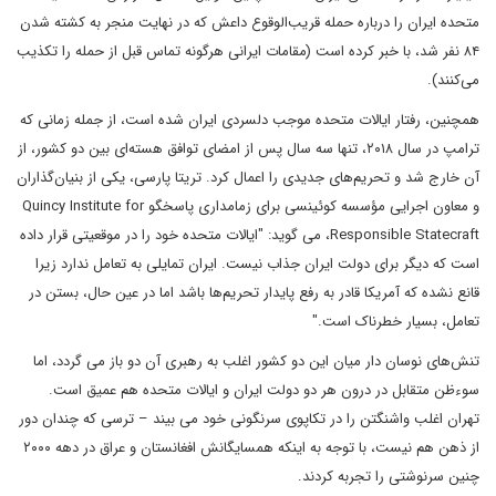
متحده ایران را درباره حمله قریب‌الوقوع داعش که در نهایت منجر به کشته شدن
۸۴ نفر شد، با خبر کرده است (مقامات ایرانی هرگونه تماس قبل از حمله را تکذیب
می‌کنند).
همچنین، رفتار ایالات متحده موجب دلسردی ایران شده است، از جمله زمانی که
ترامپ در سال ۲۰۱۸، تنها سه سال پس از امضای توافق هسته‌ای بین دو کشور، از
آن خارج شد و تحریم‌های جدیدی را اعمال کرد. تریتا پارسی، یکی از بنیان‌گذاران
و معاون اجرایی مؤسسه کوئینسی برای زمامداری پاسخگو Quincy Institute for
Responsible Statecraft، می گوید: "ایالات متحده خود را در موقعیتی قرار داده
است که دیگر برای دولت ایران جذاب نیست. ایران تمایلی به تعامل ندارد زیرا
قانع نشده که آمریکا قادر به رفع پایدار تحریم‌ها باشد اما در عین حال، بستن در
تعامل، بسیار خطرناک است."
تنش‌های نوسان دار میان این دو کشور اغلب به رهبری‌ آن دو باز می گردد، اما
سوءظن متقابل در درون هر دو دولت ایران و ایالات متحده هم عمیق است.
تهران اغلب واشنگتن را در تکاپوی سرنگونی خود می بیند – ترسی که چندان دور
از ذهن هم نیست، با توجه به اینکه همسایگانش افغانستان و عراق در دهه ۲۰۰۰
چنین سرنوشتی را تجربه کردند.