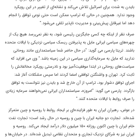
بایدن به شدت برای اسرائیل تلاش می‌کند و نشانه‌ای از تغییر در این رویکرد
وجود ندارد. همچنین در حالی که ترامپ ممکن است حتی نوعی توافق را انجام
دهد اما غیرقابل پیش‌بینی و مدیریت ناپذیر تلقی می‌شود."
صرف نظر از اینکه چه کسی جایگزین رئیسی شود، به نظر نمی‌رسد هیچ یک از
چهره‌های سیاسی ایرانی مایل به پذیرفتن ریسک سیاسی نزدیکی با ایالات متحده
باشند. تریتا پارسی می گوید: "در حال حاضر شما سیاستمداری مانند روحانی
ندارید که مایل به سرمایه‌گذاری سیاسی در این زمینه باشد." وی می افزاید که
سیاست‌های روحانی در ابتدا موفقیت‌آمیز بود و نادرستی رویکرد مخالفانش را
ثابت کرد. تهران و واشنگتن توافقی امضا کردند اما سپس مشکلات آغاز شد:
اجرای توافق دشوار بود، ترامپ از آن خارج شد و بایدن نیز نتوانست به توافق
بازگردد. پارسی می گوید: "امروزه، سیاستمداران ایرانی نمی‌خواهند سرمایه زیادی
را صرف روابط با ایالات متحده کنند."
در عوض، رهبران ایران به طور فزاینده‌ای بر ایجاد روابط با روسیه و چین متمرکز
شده‌اند. تجارت دو جانبه ایران با چین و روسیه در حال رشد است؛ تجارت نفت
خام ایران با چین اکنون روزانه ۱۵۰ میلیون دلار درآمد ایجاد می‌کند. روسیه و
ایران نیز به شرکای نزدیک تجاری و متحدان نظامی تبدیل شده‌اند. در خیابان‌ها و