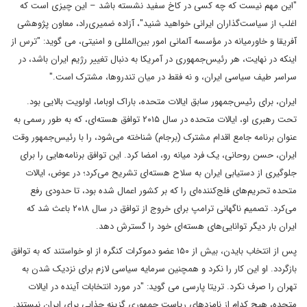
"این مهم نیست که چه کسی در کاخ سفید نشسته باشد – این چیزی است که
اغلب از سیاست‌گذاران ایرانی خواهید شنید"، آزاده ضمیری‌راد، معاون پژوهشی
آفریقا و خاورمیانه در مؤسسه آلمانی امور بین‌المللی و امنیتی، می گوید: "ترس از
اینکه در نهایت، هر رئیس‌جمهوری در آمریکا به دنبال تغییر رژیم ایران باشد، در
سراسر طیف سیاسی ایران، و نه فقط در میان تندروها، مشترک است."
ایران، برای رئیس‌جمهور سابق ایالات متحده، باراک اوباما، اولویت بالایی بود.
تحت رهبری او، ایالات متحده در سال ۲۰۱۵ توافق هسته‌ای، که به طور رسمی به
عنوان برنامه جامع اقدام مشترک (برجام) شناخته می‌شود، را با رئیس‌جمهور وقت
ایران، حسن روحانی، یک فرد میانه رو، امضا کرد. این توافق برنامه‌هایی را برای
جلوگیری از دستیابی ایران به سلاح هسته‌ای تشریح می‌کرد؛ در عوض، ایالات
متحده تحریم‌های فلج‌کننده‌ای را که بر کشور اعمال شده بود، تا حدودی رفع
می‌کرد. تصمیم ناگهانی ترامپ برای خروج از توافق در سال ۲۰۱۸ باعث شد که
ایران بار دیگر توانایی‌های هسته‌ای خود را گسترش دهد.
پس از انتخاب بایدن، بیش از ۱۵۰ عضو دموکرات کنگره از او خواستند که به توافق
بازگردد. او این کار را نکرد و همچنین سرمایه سیاسی لازم برای نزدیک‌ شدن به
تهران را صرف نکرد. تریتا پارسی می گوید: "در مورد انتخابات آینده در ایالات
متحده، هیچ کدام از نامزدهای ریاست جمهوری گزینه جذابی برای ایران نیستند.