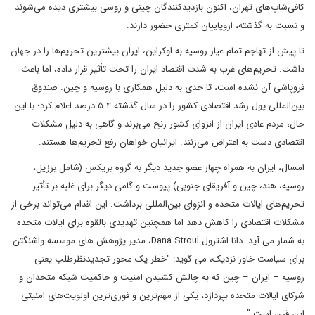
کافی‌شاپ‌های تهران، اکنون بازدیدکنندگان چینی و روسی بیشتری دیده می‌شوند
و نسبت به گذشته، اروپاییان کمتری حضور دارند.
تا پیش از تهاجم تمام عیار روسیه به اوکراین، ایران بیشترین تحریم‌ها را در جهان
داشت. تحریم‌های غرب به شدت اقتصاد ایران را تحت تأثیر قرار داده، اما باعث
فروپاشی آن نشده است، تا حدی به دلیل همکاری با روسیه و چین. صندوق
بین‌المللی پول رشد اقتصادی کشور را در سال گذشته ۵.۴ درصد اعلام کرد؛ با این
حال، مردم عادی ایران از انزوای کشور رنج می‌برند و گاهی به دلیل مشکلات
اقتصادی دست به اعتراض می‌زنند. ایرانیان خواهان رفع تحریم‌ها هستند.
امسال، ایران به همراه چهار عضو جدید دیگر به گروه بریکس (شامل برزیل،
روسیه، هند، چین و آفریقای جنوبی) پیوست و گامی دیگر برای غلبه بر تأثیر
تحریم‌های ایالات متحده و انزوای بین‌المللی برداشت. این اقدام می‌تواند برخی از
مشکلات اقتصادی را کاهش دهد اما همچنین تهدیدی بالقوه برای ایالات متحده
به شمار می آید. دانا اشترول Dana Stroul، مدیر پژوهش های موسسه واشنگتن
برای سیاست خاور نزدیک، می گوید: "خطر یک محور تجدیدنظرطلب یعنی
روسیه – ایران – چین که به چالش کشیدن امنیت و حاکمیت شبکه متحدان و
شرکای ایالات متحده بپردازد، یکی از مهم‌ترین و فوری‌ترین اولویت‌های امنیتی
این قرن است."