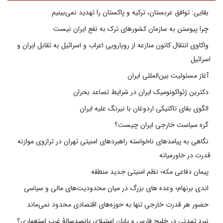
بقایی: توافق عربستان، ترکیه و پاکستان را تهدید نمی‌بینیم
چرا پیوستن به سازمان کشورهای ترک به نفع ایران نیست
واکاوی انتقال کانون منازعه از رویارویی اعراب و اسرائیل به تقابل ایران و
اسرائیل
آغاز مسئولیت بین‌المللی ایران
دکترین ژئواکونومیک ایران در شرایط تصاعد بحران
الگوی بقای تاکتیکی اردوغان با نیرنگ علیه ایران
گره سیاست خارجی ایران چیست؟
نگاهی به پیامدهای ناخواسته راهبردهای امنیتی تهران در ترازوی موازنه
قدرت در خاورمیانه
پیمان دفاعی مکه؛ نظم امنیتی جدید منطقه
اندی برنهام؛ وعده های بزرگ در میان محدودیت‌های مالی و سیاسی
حضور هر قدرت خارجی تنها به حوزه‌های اقتصادی محدود نمی‌ماند
نبرد تمدنی در خلیج فارس و پایان استیلای پانصدسالۀ غرب استعماری؟