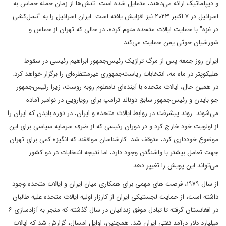
و دیپلماتیک ارائه می‌دهند، متمایل شده است. تنش‌ها از زمان حمله حماس به
اسرائیل در ۷ اکتبر ۲۰۲۳ نیز افزایش یافته است. ایران اسرائیل را به "نسل‌کشی
در غزه" با حمایت ایالات متحده متهم کرده، در حالی که تهران از حماس و
شورشیان حوثی یمن حمایت می‌کند.
ایران روز جمعه پس از مرگ تراژیک رئیس‌جمهور ابراهیم رئیسی در سقوط
هلیکوپتر در ماه مه، انتخابات ریاست‌جمهوری غیرمنتظره‌ای را برگزار خواهد کرد.
در همین حال، ایالات متحده با آینده‌ای نامعلوم روبه روست، زیرا رئیس‌جمهور
جو بایدن و رئیس‌جمهور سابق دونالد ترامپ برای رویارویی در نوامبر آماده
می‌شوند. روند پیشرفت در روابط ایالات متحده و ایران، در دوره بایدن که ایران را
از اولویت خود خارج کرد و در دوران رئیسی که از صَرفِ سرمایه سیاسی برای این
موضوع خودداری کرد، متوقف شد. کارشناسان موافقند که انگیزه کمی برای تهران
جهت تعامل بیشتر با واشنگتن وجود دارد، اما نتیجه انتخابات در دو کشور
می‌تواند این پویش را تغییر دهد.
از سال ۱۹۷۹، فرصت های مهمی برای همکاری میان ایران و ایالات متحده وجود
داشته است، از حمایت لجستیکی ایران از کارزار اولیه ایالات متحده علیه طالبان
در افغانستان گرفته تا تبادل موفق زندانیان در سال گذشته که منجر به آزادسازی ۶
میلیارد دلار درآمد نفتی ایران شد. همچنین، اوایل امسال، گزارش شد که ایالات