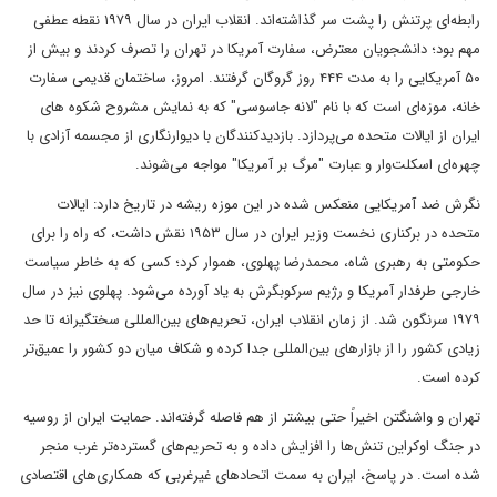
رابطه‌ای پرتنش را پشت سر گذاشته‌اند. انقلاب ایران در سال ۱۹۷۹ نقطه عطفی
مهم بود؛ دانشجویان معترض، سفارت آمریکا در تهران را تصرف کردند و بیش از
۵۰ آمریکایی را به مدت ۴۴۴ روز گروگان گرفتند. امروز، ساختمان قدیمی سفارت
خانه، موزه‌ای است که با نام "لانه جاسوسی" که به نمایش مشروح شکوه های
ایران از ایالات متحده می‌پردازد. بازدیدکنندگان با دیوارنگاری از مجسمه آزادی با
چهره‌ای اسکلت‌وار و عبارت "مرگ بر آمریکا" مواجه می‌شوند.
نگرش ضد آمریکایی منعکس شده در این موزه ریشه در تاریخ دارد: ایالات
متحده در برکناری نخست وزیر ایران در سال ۱۹۵۳ نقش داشت، که راه را برای
حکومتی به رهبری شاه، محمدرضا پهلوی، هموار کرد؛ کسی که به خاطر سیاست
خارجی طرفدار آمریکا و رژیم سرکوبگرش به یاد آورده می‌شود. پهلوی نیز در سال
۱۹۷۹ سرنگون شد. از زمان انقلاب ایران، تحریم‌های بین‌المللی سختگیرانه تا حد
زیادی کشور را از بازارهای بین‌المللی جدا کرده و شکاف میان دو کشور را عمیق‌تر
کرده است.
تهران و واشنگتن اخیراً حتی بیشتر از هم فاصله گرفته‌اند. حمایت ایران از روسیه
در جنگ اوکراین تنش‌ها را افزایش داده و به تحریم‌های گسترده‌تر غرب منجر
شده است. در پاسخ، ایران به سمت اتحادهای غیرغربی که همکاری‌های اقتصادی