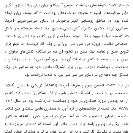
در سال ۲۰۰۹، کارشناسان بهداشت عمومی آمریکا و ایران برای پیاده سازی الگوی
مؤثر مراقبت‌های اولیه – معروف به خانه‌های بهداشت – که توسط ایران ابداع
شده بود، در مناطق روستایی کم‌تر برخوردار در دلتای می‌سی‌سی‌پی آمریکا
همکاری کردند. دشمن مشترک آنان، یعنی بیماری، یک اتحاد غیرمنتظره را شکل
داد که منحصراً به بهبود زندگی مردم، صرف‌نظر از این که در چه کشوری هستند،
اختصاص داشت. پروژه می سی سی پی/ایران یک گام فروتنانه اما مهم برای
ترویج صلح و تفاهم بهتر میان دو کشور آن هم در هنگامه تنش‌های فراوان با
ایران بر سر برنامه هسته‌ای پیشرفته آن بود. برای آمریکایی‌ها، حضور پزشکان و
متخصصان بهداشت عمومی ایران برای اشتراک دانش خود به منظور حل یک
مشکل چند دهه ای در دلتای می سی سی پی، به شدت ارزشمند بود.
در سال ۲۰۱۳، انجمن علوم پیشرفته آمریکا (AAAS) گزارشی با عنوان "ایالات
متحده و ایران: کسب و اشتراک دانش علمی از گذر همکاری" منتشر کرد، که در
آن به چندین پروژه همکاری در علوم و بهداشت اشاره شده بود. در سال ۲۰۱۶،
AAAS یک کمیته از متخصصان را گرد آورد تا همکاری علمی بیشتری بین ایالات
متحده و ایران را تشویق کند. به گفته مرکز دیپلماسی علمی AAAS، همکاری
علمی یکی از بهترین راه‌ها برای نشان دادن این است که دشمنان می‌توانند به
طور مثبت با یکدیگر کار کنند و به حل چالش‌های بزرگ و مشترک جهان کمک