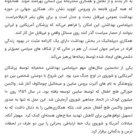
به کار بندند و از تعامل و همکاری محترمانه بین انسانی بهره‌مند شوند. همانگونه
که همه گیری فاجعه بار ویروس کووید نشان داد، همکاری جهانی در حوزه
بهداشت عمومی غیرقابل بحث و جدل است و برای بقای بشر لازم‌الاجراست.
دیپلماسی بهداشتی این امکان را فراهم می‌کند که پزشکان آمریکایی و ایرانی
بتوانند از حصار سیاست‌ گذر کنند روی مسائل واقعی و غیرقابل حل کار کنند.
همکاری دیپلماتیک در بخش بهداشت دارای یک کارنامه مثبت در بهبود زندگی
افراد در سراسر جهان است، آن هم در حالی که از شکاف های سیاسی عمیق‌تر و
دشمنی‌های ایجاد شده توسط رسانه‌ها پرهیز می‌کند.
یکی از نخستین مثال‌های مهم دیپلماسی بهداشتی مخفیانه توسط پزشکان
آمریکایی و شوروی در اوج جنگ سرد بود. این شروع با دوستی شخصی بین دو
پژوهشگر به نام های آلبرت بروس سابین و میخائیل چوماکوف آغاز شد. واکسن
خوراکی فلج اطفال که توسط سابین توسعه یافته بود، در سال ۱۹۵۹ روی ۱۰
میلیون کودک در اتحاد جماهیر شوروی آزمایش شد. این عمل نه تنها به صدور
مجوز واکسن فلج أطفال منجر شد، بلکه همکاری‌هایی را به دنبال داشت که به
تسهیل توافق‌هایی برای کاهش تهدید سلاح‌های هسته‌ای کمک کرد. مهم‌تر آنکه،
مبادلات آمریکا و شوروی یک خط ارتباطی بحرانی را بین دو طرف در لحظات
ترس و بدگمانی برقرار کرد.