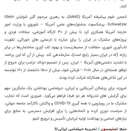
کنند.
انجمن علوم پیشرفته آمریکا (AAAS)، به رهبری مرحوم گلن شوایتزر Glenn
Schweitzer- پیشکسوت جشنواره‌های علمی آمریکا – شوروی با وزارت امور
خارجه آمریکا همکاری کرد تا بیش از ۳۰ کارگاه آموزشی، مبادلات فردی و
پروژه‌های مشترک در ایران را برای مبارزه با نارسایی های خوراکی، تقویت
تاب‌آوری شهری، حفاظت از محیط‌زیست و بهبود تاب آوری ساختمان‌ها در برابر
زلزله (که در ایران بسیار رایج است)، سازماندهی کند. پیش از آن که این برنامه،
با تشدید دشمنی‌های آمریکا – ایران، پس از تصمیم دونالد ترامپ برای خروج از
توافق هسته‌ای در سال ۲۰۱۸ – قربانی شود، بیش از ۱۵۰۰ دانشمند از ۱۲۰ مؤسسه
در این تلاش‌های همکارانه شرکت کرده بودند.
امروزه، برای پزشکان آمریکایی و ایرانی، دیپلماسی بهداشتی یک جایگزین مهم
برای گرایش های تندروانه هر دو طرف فراهم می‌آورد. ضروری است که تجارب
مشترک ما در رویارویی با همه گیری COVID-19 و واکنش ناکارآمد جامعه جهانی،
از سیاست‌ دوری کرده و اتحادهایی را برای افزایش دسترسی به منابع برای
نیازهای اساسی و بهداشت اولیه ایرانیان تأسیس و ترویج کنیم.
منبع:
استیمسون
/ تحریریه دیپلماسی ایرانی/۱۱