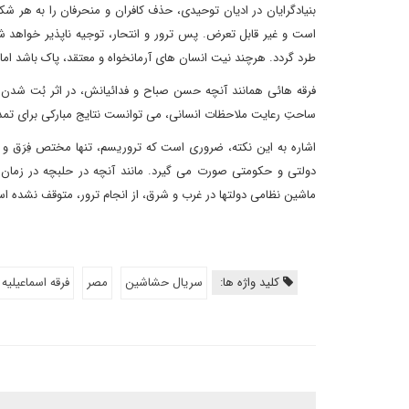
بنیادگرایان در ادیان توحیدی، حذف کافران و منحرفان را به هر
است و غیر قابل تعرض. پس ترور و انتحار، توجیه ناپذیر خواهد 
طرد گردد. هرچند نیت انسان های آرمانخواه و معتقد، پاک باشد اما
فرقه هائی همانند آنچه حسن صباح و فدائیانش، در اثر بُت شدن 
ساحتِ رعایت ملاحظات انسانی، می توانست نتایج مبارکی برای تمد
اشاره به این نکته، ضروری است که تروریسم، تنها مختص فِرَق و
دولتی و حکومتی صورت می گیرد. مانند آنچه در حلبچه در زمان ح
ماشین نظامی دولتها در غرب و شرق، از انجام ترور، متوقف نش
کلید واژه ها:
سریال حشاشین
مصر
فرقه اسماعیلیه