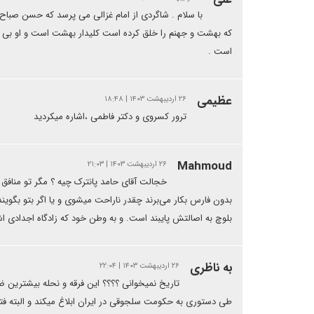
با سلام . شاگردی از امام غزالی می پرسد که حسن صباح
که بهشت و جهنم را خلق کرده است کلیدار بهشت است و او بی ن
است .
عظیمی
۲۶ اردیبهشت ۱۴۰۳ | ۱۸:۴۸
ترور کسروی و دکتر فاطمی ،اشاره میکردید
Mahmoud
۲۶ اردیبهشت ۱۴۰۳ | ۲۱:۰۳
خجالت آقای حامد پانترک چیه ؟ مگر تو منافق
بدون فارس بکار می‌برند چقدر ناراحت میشوی و یا اگر بتو بگو
بلوچ به اصالتش پایبند است. و به وطن خود که زادگاه اجداد
به ناظری
۲۶ اردیبهشت ۱۴۰۳ | ۲۲:۰۴
تاریخ نمیخوانی ؟؟؟؟ این فرقه و نحله بیشترین 
طی دستوری به حکومت سلجوقی در ایران ابلاغ میکند و البته فت