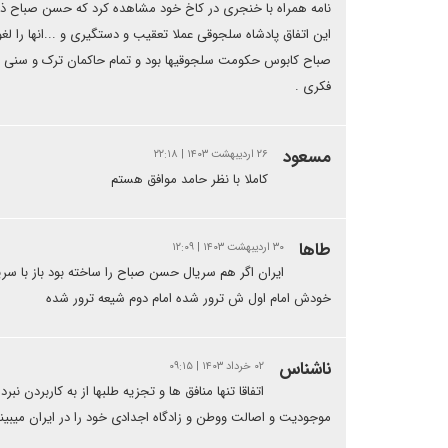
نامه همراه با خنجری در کاخ خود مشاهده کرد که حسن صباح ذکر
این اتفاق پادشاه سلجوقی عملا تعقیب و دستگیری و ...انها را لغو
صباح کابوس حکومت سلجوقیها بود و تمام حاکمان ترک و سنی مذ
فکری .
مسعود
۲۶ اردیبهشت ۱۴۰۳ | ۲۲:۱۸
کاملا با نظر حامد موافق هستم
طاها
۳۰ اردیبهشت ۱۴۰۳ | ۱۲:۰۹
ایران اگر هم سریال حسن صباح را ساخته بود باز با س
خودش امام اول ش ترور شده امام دوم شیعه ترور شده
ناشناس
۰۲ خرداد ۱۴۰۳ | ۰۹:۱۵
اتفاقا تنها منافق ها و تجزیه طلبها از به کاربردن 
موجودیت و اصالت ووطن و زادگاه اجدادی خود را در ایران میبیند