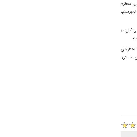
ن، محترم
تروریسم،
 آنان در
ت.
اختارهای
طالبانی.