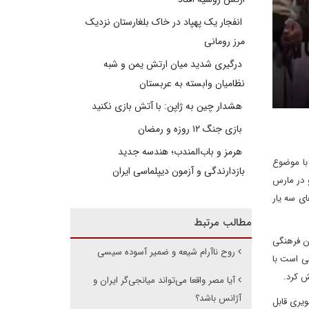
انفجار یک پهپاد در خاک بلغارستان نزدیک
مرز رومانی
درگیری شدید میان ارتش یمن و شبه
نظامیان وابسته به عربستان
هشدار چین به ژاپن: با آتش بازی نکنید
بازی جنگ ۱۲ روزه و رمضان
هرمز و باب‌المندب؛ هندسه جدید
با موضوع
بازدارندگی و آزمون دیپلماسی ایران
د و در مارس
ای سه یار
مطالب مرتبط
ان فرهنگی
روح ناآرام شیعه و ضمیر آسوده سیسی
ی است با
ش کرد.
آیا مصر واقعا می‌تواند میانجی‌گر ایران و
آژانس باشد؟
ویری قابل