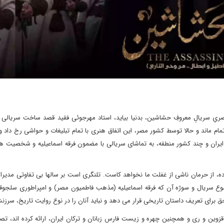
ریِ سریالِ معروفِ حشاشین، بدنیا بیاید، استاد مهرجوئی فقید قصد ساخت سریالی 
 سناریونویسی، ناتمام ماند و حالا توسط کشور مصر، این اتفاق هنری با تمام تبلیغات و حواشی رخ دا
مصر، ایران و چند کشور منطقه، به تماشای سریالی با مضمون فرقه اسماعیلیه و شخصیت ه
ده، از حرمان ناشی از غفلت ما نخواهد کاست. تلنگری است بر سالها بی تفاوتی مدیر
ضوع سریال و سوژه آن که فرقه اسماعیلیه (مذهب فاطمیون مصر) و امپراطوری سلجوق
رای تعریف داستان تاریخی قرار می دهد و نباید آنان را در نوع روایت تاریخ، سرزن
زوین و ری و همچنین چهره و زیست فارس زبانان و ترکان ایران، ارائه کرده اند، تص