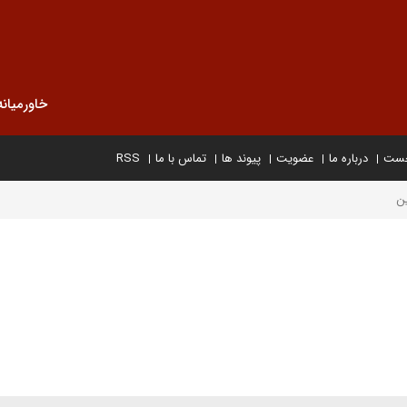
خاورمیانه
خست
درباره ما
عضویت
پیوند ها
تماس با ما
RSS
ن