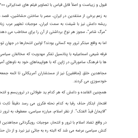
قبول و زیباست و اصلاً قابل قیاس با تصاویر فیلم های ضدایرانی ۳۰۰، آرگو و بدون دخترم هرگز، نیست.
به زعم برخی از منتقدین در ایران، مصر با ساختن حشاشین، قصد د
ریشه داعش نیز با شیفت به سمت ایران، موجبات تطهیر عرب زبا
"مرگ شاعر"، مجوز هر نوع برداشتی از آن را برای مخاطب می دهد.
اما به واقع مبتکر ترور چه کسانی بودند؟ اولین انتحارها در جها
فرقه شیعی اسماعیلیه با پتانسیل تفکر مهدویت که مخالفان سیاسی 
ها با فرهنگ سامورائی در ژاپن که با هواپیماهای خود به ناوهای آ
مجاهدین خلق (منافقین) نیز از مستشاران آمریکائی تا ائمه جمعه
خودسوزی می کردند.
همچنین القاعده و داعش که هر کدام ید طولائی در تروریسم و انتحار
افتخارِ ابتکار حذف رقبا به کدام نحله فکری می رسد دقیقاً ثا
"الایمانُ قیدُ الفتک". از نظر اسلام، مبارزه سیاسی، معطوف به ترو
در واقع تضاد اسلام با ترور و انتحار، موجبات رویگردانی مجاهدین
کنش سیاسی عرضه می شد که البته ره به جائی نیز نبرد و از دل حذف 