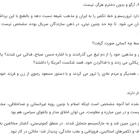
ارد تروریسم و خط تکفیر را به ایران و مذهب شیعه نسبت دهد و بالطبع با این برد
نان می شود. تا چه حد چنین نیتی، در ذهن سازندگان سریال بوده، مشخص نیست و
ن توسط چه کسانی صورت گرفت؟
و مذهبی خود را از دم تیغ می گذراندند و با اشاره حسن صباح، فدائی می شدند؟ یا 
مریکائی می زدند و با فداکردن خود، قصد شکست آمریکا را داشتند؟
، همدیگر و مردم عادی را ترور می کردند و با دستور مسعود رجوی از زن و فرزند خو
 دارند.
بت نشده اما آنچه مشخص است اینکه اسلام با چنین رویه غیرانسانی و ضداخلاقی، مخ
ر نیست و در عین مبارزه و مقاومت، می توان اخلاق مدار و باتقوای سیاسی هم بود.
 از دین مبین شد و به مارکسیسم متمایل شدند. در منطق کمونیستی، کشتار مخالفین به
و تکفیرهای استالینی، فروپاشی و عقب ماندگی، پدیدار شد؛ مانائی در کار نبود.