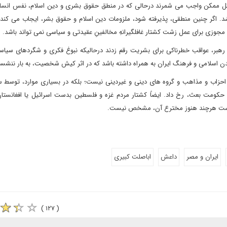
 شکل ممکن‌ واجب می شمرند درحالی که در منطق حقوق بشری و دین اسلام، نفس انسا
شد. اگر چنین منطقی، پذیرفته شود، ملزومات دین اسلام و حقوق بشر، ایجاب می کند 
 مجوزی برای عمل زشت کشتار غافلگیرانهِ مخالفینِ عقیدتی و سیاسی نمی تواند باشد.
رهبر، عواقب خطرناکی برای بشریت رقم زدند درحالیکه نبوغ فکری و شگردهای سیاسی
ن اسلامی و فرهنگ ایران به همراه داشته باشد که در اثر کیش شخصیت، به بار ننشس
 احزاب و مذاهب و گروه های دینی و غیردینی نیست؛ بلکه در بسیاری موارد، توسط س
کومت بعث، رخ داد. ایضاً کشتار مردم غزه و فلسطین بدست اسرائیل یا افغانستان 
ده است هرچند هنوز مخترع آن، مشخص نیست.
ایران و مصر
داعش
اباصلت کبیری
( ۱۲۷ )