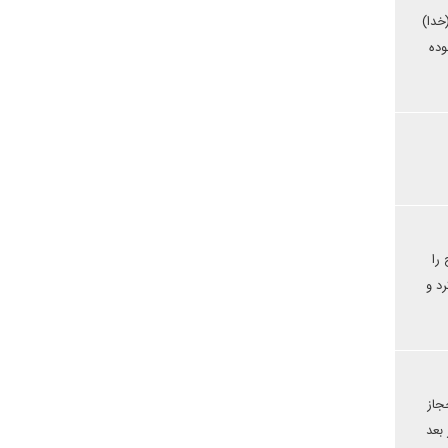
خدا)
وده
را
د و
جاز
بعد