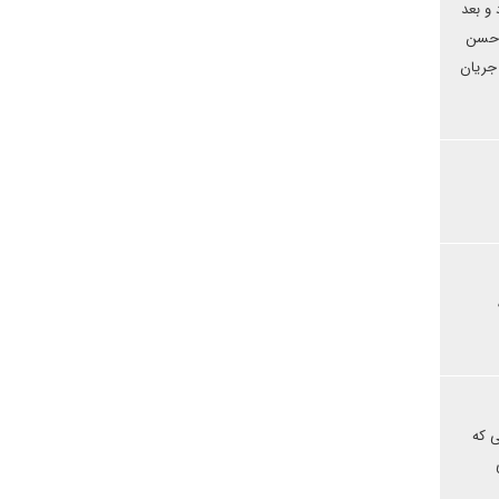
و بعد
و حسن
جریان
ی که