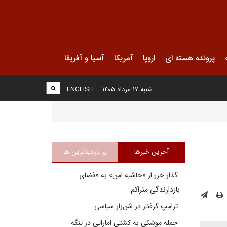
پرونده هسته ای
اروپا
آمریکا
آسیا و آفریقا
شنبه ۱۷ مرداد ۱۴۰۵
ENGLISH
آخرین خبرها
پر بازدیدترین ها
گذار خزر از «حاشیه امن» به «فضای
بازدارندگی متراکم
ترامپ گرفتار در شن‌زار سیاسی
حمله موشکی به کشتی اماراتی در تنگه