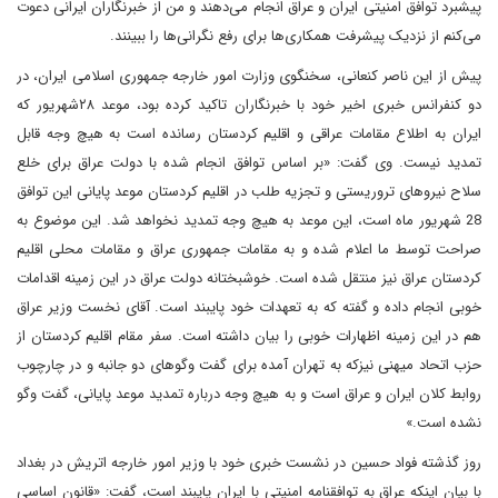
پیشبرد توافق امنیتی ایران و عراق انجام می‌دهند و من از خبرنگاران ایرانی دعوت
می‌کنم از نزدیک پیشرفت همکاری‌ها برای رفع نگرانی‌ها را ببینند.
پیش از این ناصر کنعانی، سخنگوی وزارت امور خارجه جمهوری اسلامی ایران، در
دو کنفرانس خبری اخیر خود با خبرنگاران تاکید کرده بود، موعد ۲۸شهریور که
ایران به اطلاع مقامات عراقی و اقلیم کردستان رسانده است به هیچ وجه قابل
تمدید نیست. وی گفت: «بر اساس توافق انجام شده با دولت عراق برای خلع
سلاح نیروهای تروریستی و تجزیه طلب در اقلیم کردستان موعد پایانی این توافق
28 شهریور ماه است، این موعد به هیچ وجه تمدید نخواهد شد. این موضوع به
صراحت توسط ما اعلام شده و به مقامات جمهوری عراق و مقامات محلی اقلیم
کردستان عراق نیز منتقل شده است. خوشبختانه دولت عراق در این زمینه اقدامات
خوبی انجام داده و گفته که به تعهدات خود پایبند است. آقای نخست وزیر عراق
هم در این زمینه اظهارات خوبی را بیان داشته است. سفر مقام اقلیم کردستان از
حزب اتحاد میهنی نیزکه به تهران آمده برای گفت وگوهای دو جانبه و در چارچوب
روابط کلان ایران و عراق است و به هیچ وجه درباره تمدید موعد پایانی، گفت وگو
نشده است.»
روز گذشته فواد حسین در نشست خبری خود با وزیر امور خارجه اتریش در بغداد
با بیان اینکه عراق به توافقنامه امنیتی با ایران پایبند است، گفت: «قانون اساسی