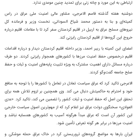
ارتباطی به این مورد و چانه زنی برای تمدید چنین موعدی ندارد.
دوشنبه هفته گذشته قاسم الاعرجی، مشاور عالی امنیت ملی عراق در راس
کمیته‌ای و بنا به دستور محمد شیاع السودانی، نخست وزیر و فرمانده کل
نیروهای مسلح عراق به اربیل در اقلیم کردستان سفر کرد تا با مقامات اقلیم درباره
خروج این گروه‌ها از اقلیم کردستان رایزنی کند.
اعضای این کمیته با ریبر احمد، وزیر داخله اقلیم کردستان دیدار و درباره اقدامات
اقلیم درخصوص حفظ امنیت مرزها با کشورهای همجوار رایزنی کردند. دو طرف
درباره مسائل دارای اهمیت مشترک به ویژه تثبیت پایه‌های امنیت و ثبات و حفظ
صلح جامعه گفت‌وگو کردند.
الاعرجی تاکید کرد که عراق سیاست تعادل در تعامل با کشورها را با توجه به منافع
خود و احترام به حاکمیتش دنبال می کند. وی همچنین بر لزوم تلاش همه برای
تحقق این اصل که حفظ امنیت و ثبات کشور را تضمین می کند، تاکید کرد. «عدی
العوادی» سخنگوی دولت عراق نیز اعلام کرد که از مهم‌ترین اصول سیاست خارجی
این کشور آن است که عراق مبدأ هرگونه آسیب به کشورهای همسایه نباشد و
امنیت مرزها در برابر هر گونه تعرض تأمین شود.
ایران بارها به مواضع گروه‌های تروریستی کرد در خاک عراق حمله موشکی و