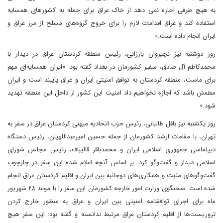
به هیچ طرفی اجازه نمی ‌دهد از خاک عراق برای حمله به کشور‌های همسایه
استفاده کند و عراق اقدامات لازم را برای خروج گروه‌های مسلح از مرز عراق و
ایران انجام داده است.»
روز دوشنبه نیز نچیروان بارزانی، رئیس منطقه کردستان عراق در دیدار با
محمدکاظم آل صادق، سفیر کشورمان در بغداد گفته بود: «ایران همسایه‌ای مهم
برای ماست، منطقه کردستان به توافق امنیتی ایران و عراق پایبند است و ایران
مطمئن باشد که اجازه نخواهیم داد امنیت این کشور از داخل این منطقه تهدید
شود.»
روز یکشنبه نیز بافل طالبانی، رئیس حزب اتحادیه میهنی کردستان عراق در سفر به
تهران، با مقامات ارشد کشورمان از جمله حسین امیرعبداللهیان، رئیس دستگاه
دیپلماسی جمهوری اسلامی ایران و محمدباقر قالیباف، رئیس مجلس شورای
اسلامی دیدار و گفت‌وگو کرد. بر اساس آنچه اعلام شده این سفر در چارچوب
گفت‌وگوهای مثبت و همکاری‌های دوجانبه بین ایران و اقلیم کردستان عراق انجام
شده است. سخنگوی وزارت امور خارجه کشورمان این سفر را با موعد ۲۸ شهریور
ماه برای اجرای توافقنامه امنیتی بین ایران و عراق به منظور خارج کردن
تروریست‌ها از اقلیم کردستان عراق مرتبط ندانسته و گفته بود: این سفر هیچ