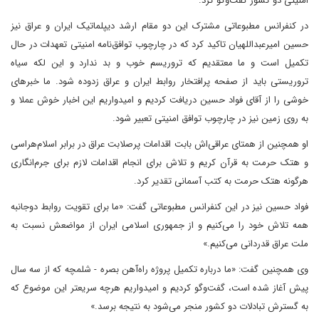
امنیتی دو کشور گفت‌وگو کرد.
در کنفرانس مطبوعاتی مشترک این دو مقام ارشد دیپلماتیک ایران و عراق نیز
حسین امیرعبداللهیان تاکید کرد که در چارچوب توافق‌نامه امنیتی تعهدات در حال
تکمیل است و ما معتقدیم که تروریسم خوب و بد ندارد و این لکه سیاه
تروریستی باید از صفحه پرافتخار روابط ایران و عراق زدوده شود. ما خبرهای
خوشی را از آقای فواد حسین دریافت کردیم و امیدواریم این اخبار خوش عملا و
به روی زمین نیز در چارچوب توافق امنیتی تعبیر شود.
او همچنین از همتای عراقی‌اش بابت اقدامات پرصلابت عراق در برابر اسلام‌هراسی
و هتک حرمت به قرآن کریم و تلاش برای انجام اقدامات لازم برای جرم‌انگاری
هرگونه هتک حرمت به کتب آسمانی تقدیر کرد.
فواد حسین نیز در این کنفرانس مطبوعاتی گفت: «ما برای تقویت روابط دوجانبه
همه تلاش خود را می‌کنیم و از جمهوری اسلامی ایران از مواضعش نسبت به
ملت عراق قدردانی می‌کنیم.»
وی همچنین گفت: «ما درباره تکمیل پروژه راه‌آهن بصره - شلمچه که از سه سال
پیش آغاز شده است، گفت‌وگو کردیم و امیدواریم هرچه سریعتر این موضوع که
به گسترش تبادلات دو کشور منجر می‌شود به نتیجه برسد.»