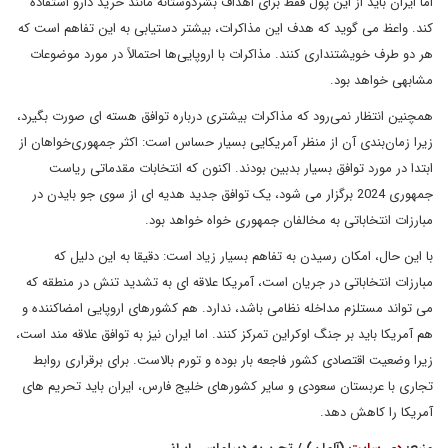
اما ایران باید از این پول فقط برای اهداف بشردوستانه مانند خرید دارو استفاده
کند. واعظ می گوید که هدف این مذاکرات، بیشتر دستیابی به این تفاهم است که
هر دو طرف خویشتنداری کنند. مذاکرات با اروپایی‌ها احتمالاً در مورد موضوعات
مشابهی خواهد بود.
همچنین انتظار نمی‌رود که مذاکرات بیشتری درباره توافق هسته ای صورت بگیرد،
زیرا زمان‌بندی آن از منظر آمریکایی بسیار حساس است: اکثر جمهوری‌خواهان از
ابتدا در مورد توافق بسیار بدبین بودند. اکنون که انتخابات مقدماتی ریاست
جمهوری 2024 برگزار می شود، یک توافق جدید هدیه ای از سوی جو بایدن در
مبارزات انتخاباتی به مخالفان جمهوری خواه خواهد بود.
با این حال، امکان رسیدن به تفاهم بسیار زیاد است: دقیقا به این دلیل که
مبارزات انتخاباتی در جریان است، آمریکا علاقه ای به تشدید تنش در منطقه که
می تواند مستلزم مداخله نظامی باشد، ندارد. هم کشورهای اروپایی امضاکننده و
هم آمریکا باید بر جنگ اوکراین تمرکز کنند. اما ایران نیز به توافق علاقه مند است،
زیرا وضعیت اقتصادی کشور فاجعه بار بوده و تورم بالاست. برای برقراری روابط
تجاری با عربستان سعودی و سایر کشورهای خلیج فارس، ایران باید تحریم های
آمریکا را کاهش دهد.