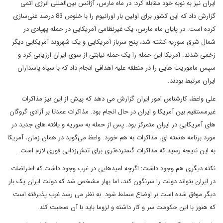
ایران نیز به نوبه خود مقابله کرد: در ماه مارس، آژانس بین‌المللی انرژی اتمی
گزارش داد که این کشور برای اولین بار اورانیوم را با خلوص 83 درصد غنی‌سازی
کرده است. در پایان ماه مارس، یک غیرنظامی آمریکایی در حمله پهپادی در
شمال شرق سوریه کشته شد، پنج سرباز آمریکایی و یک شهروند آمریکایی دیگر
زخمی شدند. آمریکا این حمله را یک حمله نیابتی از سوی ایران ارزیابی کرد و
سپس ماموریت هایی را در منطقه علیه اهدافی انجام داد که با سپاه پاسداران
ایران مرتبط بودند.
علی واعظ، کارشناس امور ایران گزارش می دهد که پیش از این نیز مذاکرات
غیرمستقیم بین آمریکا و ایران در حال انجام بود. مذاکرات عمدتا بر آزادی گروگان
های آمریکایی در ایران متمرکز بود. پس از حمله به سوریه و یافته های جدید در
مورد برنامه هسته ای، مذاکرات به هم خورد. واعظ می‌گوید در همان زمان، آمریکا
به این نتیجه رسید که مذاکرات گسترده‌تری برای تنش‌زدایی فوری لازم است.
نکته دیگری هم وجود داشت: اگرچه امیدهایی در غرب وجود داشت که اعتراضات
در ایران بتواند دولت را سرنگون کند، اما بهار مشخص شد که دولت ایران یک بار
دیگر موفق شده است بر اوضاع مسلط شود. به نظر می رسد غرب پذیرفته است
که هنوز با این حکومت سر و کار داشته و لزوما باید با آن صحبت کند.