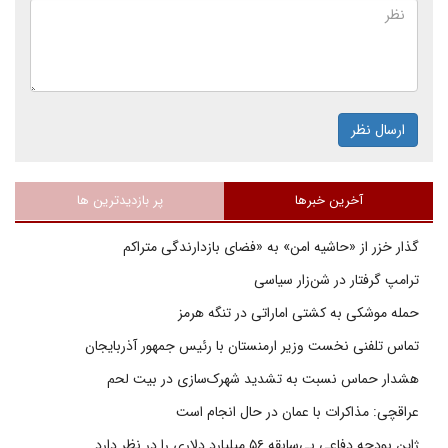
ارسال نظر
آخرین خبرها
پر بازدیدترین ها
گذار خزر از «حاشیه امن» به «فضای بازدارندگی متراکم
ترامپ گرفتار در شن‌زار سیاسی
حمله موشکی به کشتی اماراتی در تنگه هرمز
تماس تلفنی نخست وزیر ارمنستان با رئیس جمهور آذربایجان
هشدار حماس نسبت به تشدید شهرک‌سازی در بیت‌ لحم
عراقچی: مذاکرات با عمان در حال انجام است
ژاپن بودجه دفاعی بی‌سابقه ۵۶ میلیارد دلاری را در نظر دارد