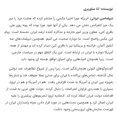
نویسنده: آنا ساوربری
دیپلماسی ایرانی:
انریکه مورا اخیرا عکسی را منتشر کرده که هشت مرد را دور
یک میز کنفرانس نشان می دهد. یکی از آنها خود مورا بوده که روبه روی علی
باقری کنی، معاون وزیر امور خارجه و مذاکره کننده ارشد ایران نشسته است. پیام
این عکس واضح است: ما دوباره صحبت می کنیم. همچنین دیپلمات‌های سه
کشور آلمان، فرانسه و بریتانیا نیز با باقری کنی دیدار کرده اند و مهمتر از همه،
آمریکا دوباره با ایران در ارتباط است. این یک اتفاق مهم در سیاست خارجی
است، زیرا همچنان امیدهایی برای احیای توافق هسته ای وجود دارد.
گفت‌وگوهای کنونی هیجان‌انگیز است، زیرا پس از شروع تظاهرات ضد دولتی
سال گذشته، تماس‌های پراکنده با ایران برای مدتی عملا متوقف شد و تنش‌ها
به‌ویژه بین ایران و آمریکا به شدت افزایش یافت. هم در آمریکا و هم در اروپا،
بسیاری با همدردی فراوان اعتراضات را دنبال کردند. دولت های غربی به شدت از
اقدامات دولت ایران انتقاد کرده اند. اتحادیه اروپا تحریم‌های بیشتری را علیه
ایران اعمال کرد و همچنین بحث‌هایی در مورد قرار دادن سپاه پاسداران ایران در
فهرست سازمان‌های تروریستی وجود داشت.