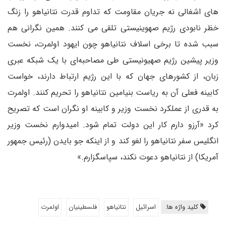
های اشغالی نه جریان مقاومت که تداوم قدرت نتانیاهو را زنگ
خظر نابودی رژیم صهوینیستی تلقی می کنند. همین نگرانی هم
سبب شده تا برخی اسلاف نتانیاهو چون ایهود اولمرت، نخست
وزیر پیشین رژیم صهیونیستی طی مصاحبه‌ای با یک شبکه عبری
زبان، از کشورهای جهان که با این رژیم ارتباط دارند، خواست
کابینه فعلی آن به ریاست بنیامین نتانیاهو را تحریم کنند. اولمرت
به قدری از عملکرد نخست وزیر و کابینه او نگران است که تصریح
کرد «آرزو دارم کار این دولت تمام شود. امیدوارم نخست وزیر
انگلیس سفر نتانیاهو را لغو کند و از اینکه جو بایدن (رئیس جمهور
آمریکا) از نتانیاهو دعوت نکند، سپاسگزارم.»
کلید واژه ها:
اسرائیل
نتانیاهو
فلسطینیان
اولمرت