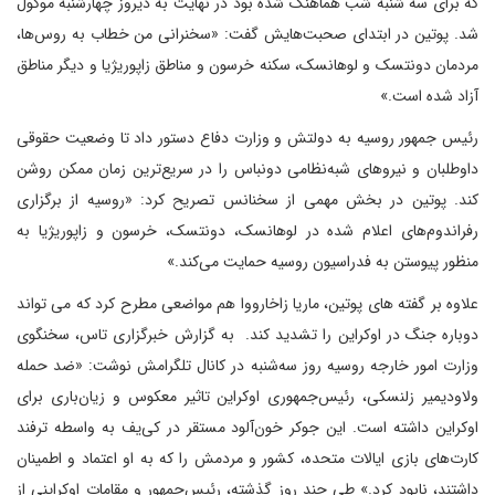
که برای سه شنبه شب هماهنگ شده بود در نهایت به دیروز چهارشنبه موکول
شد. پوتین در ابتدای صحبت‌هایش گفت: «سخنرانی من خطاب به روس‌ها،
مردمان دونتسک و لوهانسک، سکنه خرسون و مناطق زاپوریژیا و دیگر مناطق
آزاد شده است.»
رئیس جمهور روسیه به دولتش و وزارت دفاع دستور داد تا وضعیت حقوقی
داوطلبان و نیروهای شبه‌نظامی دونباس را در سریع‌ترین زمان ممکن روشن
کند. پوتین در بخش مهمی از سخنانس تصریح کرد: «روسیه از برگزاری
رفراندوم‌های اعلام شده در لوهانسک، دونتسک، خرسون و زاپوریژیا به
منظور پیوستن به فدراسیون روسیه حمایت می‌کند.»
علاوه بر گفته های پوتین، ماریا زاخارووا هم مواضعی مطرح کرد که می تواند
دوباره جنگ در اوکراین را تشدید کند. به گزارش خبرگزاری تاس، سخنگوی
وزارت امور خارجه روسیه روز سه‌شنبه در کانال تلگرامش نوشت: «ضد حمله
ولاودیمیر زلنسکی، رئیس‌جمهوری اوکراین تاثیر معکوس و زیان‌باری برای
اوکراین داشته است. این جوکر خون‌آلود مستقر در کی‌یف به واسطه ترفند
کارت‌های بازی ایالات متحده، کشور و مردمش را که به او اعتماد و اطمینان
داشتند، نابود کرد.» طی چند روز گذشته، رئیس‌جمهور و مقامات اوکراینی از