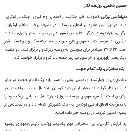
حسین فاطمی، روزنامه نگار
دیپلماسی ایرانی:
تحولات اخیر حکایت از احتمال اوج گیری جنگ در اوکراین
دارد. در این بین علاوه بر ادعای زلنسکی در تصرف برخی مناطق اوکراین،
برگزاری رفراندوم در دیگر مناطق این کشور هم می تواند بستر را برای تشدید
درگیری ها فراهم کند. جمهوری‌های خودخوانده لوهانسک و دونتسک قرار
است ۲۳ تا ۲۷ سپتامبر برای پیوستن به روسیه رفراندوم برگزار کنند. دو منطقه
دیگر یعنی زاپوریژیا و خرسون نیز روز جمعه رفراندوم برگزار خواهند کرد.
یک سخنرانی، یک اتمام حجت
مواضع دیروز چهارشنبه ولادیمیر پوتین را عملا باید یک اتمام حجت در برابر
غرب در نظر گرفت که نشان از آن دارد کرملین به دنبال تثبیت موقعیتش در
اوکراین است. رئیس‌جمهوری روسیه دیروز (چهارشنبه) سخنرانی بزرگ خود را
با محوریت الحاق اراضی اوکراین به خاک کشورش انجام داد و در سخنانش از
بسیج نسبی نیروها در روسیه خبر داده است.
به گزارش گاردین، این سخنرانی مهم ولادیمیر پوتین، رئیس‌جمهوری روسیه