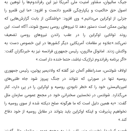
جیک سالیوان، مشاور امنیت ملی آمریکا نیز این رفراندوم‌ها را توهین به
اصول حق حاکمیت و یکپارچگی قلمرو دانست و افزود: «ما این قلمرو را
جزئی از اوکراین می‌دانیم.» وی افزود: «واشنگتن از بابت گزارش‌هایی که
پوتین ممکن است دستور دهد تا نیروهای روسی بسیج شوند، آگاه است. این
روند توانایی اوکراین را در عقب راندن نیروهای روسی تضعیف
نمی‌کند.»علاوه بر مقامات آمریکایی دیگر کشورها در این خصوص دست به
واکنش زدند. امانوئل ماکرون، رئیس جمهوری فرانسه نیز به خبرنگاران گفت:
«اگر برنامه رفراندوم تراژیک نباشد، حتما خنده دار است.»
اولاف شولتس، صدراعظم آلمان نیز گفته که ولادیمیر پوتین، رئیس جمهوری
روسیه تنها در صورتی که نتواند در جنگ پیروز شود جاه طلبی‌های
امپریالیستی خود را که خطر نابودی روسیه و اوکراین را در پی دارد، کنار
می‌گذارد. شولتس در نخستین سخنرانی خود در مجمع عمومی سازمان ملل
گفت: «به همین دلیل است که ما هرگونه صلح دیکته شده از سوی روسیه را
نخواهیم پذیرفت و اینکه اوکراین باید بتواند در مقابل روسیه از خود دفاع
کند.»
فومیو کیشیدا، نخست وزیر ژاپن نیز به مجمع عمومی سازمان ملل گفت: