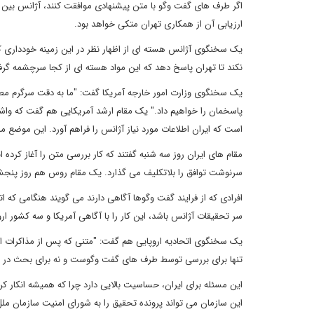
اگر طرف های گفت وگو با متن پیشنهادی موافقت کنند، آژانس بین ال
ارزیابی آن از همکاری تهران متکی خواهد بود.
یک سخنگوی آژانس هسته ای از اظهار نظر در این زمینه خودداری کرد
نکند تا تهران پاسخ دهد که این مواد هسته ای از کجا سرچشمه گر
یک سخنگوی وزارت امور خارجه آمریکا گفت: "ما به دقت سرگرم مطا
پاسخمان را خواهیم داد." یک مقام ارشد آمریکایی هم گفت که واشن
است که ایران اطلاعات مورد نیاز آژانس را فراهم آورد. این موضع م
مقام های ایران روز سه شنبه گفتند که کار بررسی متن را آغاز کرده ا
سرنوشت توافق را بلاتکلیف می گذارد. یک مقام روس هم روز پنجشنبه
افرادی که از فرایند گفت وگوها آگاهی دارند می گویند هنگامی که 
سر تحقیقات آژانس باشد، این کار را با آگاهی آمریکا و سه کشور اروپ
یک سخنگوی اتحادیه اروپایی هم گفت: "متنی که پس از مذاکرات اخ
تنها برای بررسی توسط طرف های گفت وگوست و نه برای بحث در رس
این مسئله برای ایران، حساسیت بالایی دارد چرا که همیشه انکار کر
این سازمان می تواند پرونده تحقیق را به شورای امنیت سازمان ملل