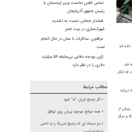
تماس تلفنی نخست وزیر ارمنستان با
رئیس جمهور آذربایجان
هشدار حماس نسبت به تشدید
شهرک‌سازی در بیت‌ لحم
عراقچی: مذاکرات با عمان در حال انجام
اده اند
است
ژاپن بودجه دفاعی بی‌سابقه ۵۶ میلیارد
المللی انرژی هسته ای درباره مواد هسته ای اعلام نشده ای بوده که در سال 2019 یافته شد.
دلاری را در نظر دارد
که انکار
مطالب مرتبط
درباره
اگر پاسخ ایران "نه" شود
 پیش از
همه موانع موجود پیش روی توافق
ا و دیگر
دو مساله ای که پاسخ امریکا را به تاخیر
انداخته است