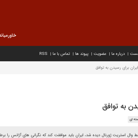
خاورمیانه
خست
درباره ما
عضویت
پیوند ها
تماس با ما
RSS
ایران برای رسیدن به توافق
یدن به توافق
ته ای
 وال استریت ژورنال دیده شد، ایران باید موافقت کند که نگرانی های آژانس را برط