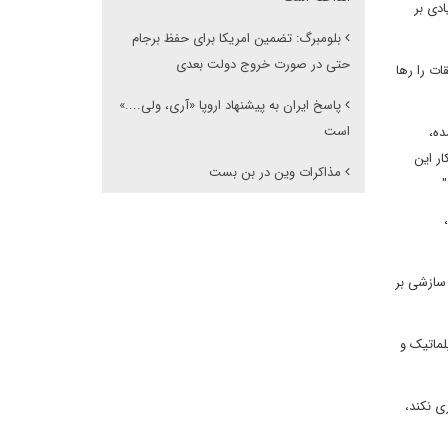
دی بر
بلومبرگ: تضمین امریکا برای حفظ برجام
حتی در صورت خروج دولت بعدی
ات را رها
پاسخ ایران به پیشنهاد اروپا «آری، ولی....»
است
ده،
ر این
مذاکرات وین در بن بست
"
 سازشی بر
لماتیک و
ی نکند،