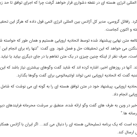
مللی انرژی هسته ای در نقطه دشواری قرار خواهد گرفت چرا که اجرای توافق تا حد زیا
. رافائل گروسی، مدیر کل آژانس بین المللی انرژی اتمی قول داده که هرگز این تحقیق
فته و اکنون کجاست.
لعه متن نهایی پیشنهاد شده توسط اتحادیه اروپایی هستیم و همان طور که خواسته ش
گتن می خواهد که این تحقیقات حل و فصل شود. وی گفت: "تنها راه برای انجام این کا
است، صرف نظر از اینکه چنین چیزی در یک متن تفاهم یا در جای دیگری بیاید یا نیاید.
ند. آنها در روزهای اخیر، اشاره کرده اند که شاید گفت وگوهای بیشتری نیاز باشد که این،
 گفت که اتحادیه اروپایی نمی تواند اولتیماتومی برای گفت وگوها بگذارد.
اتحادیه اروپایی، پیشنهاد خود در متن توافق هسته ای را به گونه ای می نوشت که شامل
ایی انجام داد.
یر در وین به طرف های گفت وگو ارائه شده، منطبق بر سرشت محرمانه فرایندهای دیپ
انه ها."
ده است که یک برنامه تسلیحاتی هسته ای را دنبال می کند... اگر ایران با آژانس همکار
 ارسال کند.