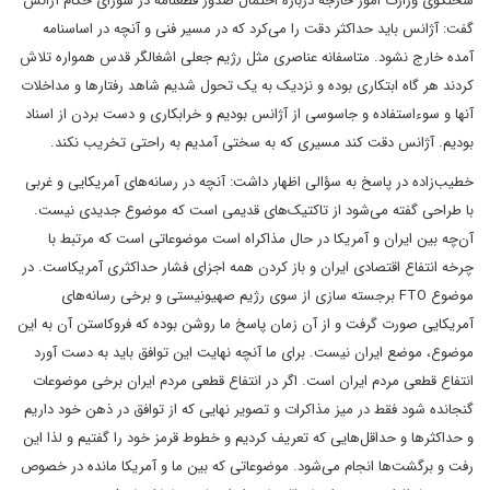
سخنگوی وزارت امور خارجه درباره احتمال صدور قطعنامه در شورای حکام آژانس
گفت: آژانس باید حداکثر دقت را می‌کرد که در مسیر فنی و آنچه در اساسنامه
آمده خارج نشود. متاسفانه عناصری مثل رژیم جعلی اشغالگر قدس همواره تلاش
کردند هر گاه ابتکاری بوده و نزدیک به یک تحول شدیم شاهد رفتارها و مداخلات
آنها و سوءاستفاده و جاسوسی از آژانس بودیم و خرابکاری و دست بردن از اسناد
بودیم. آژانس دقت کند مسیری که به سختی آمدیم به راحتی تخریب نکند.
خطیب‌زاده در پاسخ به سؤالی اظهار داشت: آنچه در رسانه‌های آمریکایی و غربی
با طراحی گفته می‌شود از تاکتیک‌های قدیمی است که موضوع جدیدی نیست.
آن‌چه بین ایران و آمریکا در حال مذاکراه است موضوعاتی است که مرتبط با
چرخه انتفاع اقتصادی ایران و باز کردن همه اجزای فشار حداکثری آمریکاست. در
موضوع FTO برجسته سازی از سوی رژیم صهیونیستی و برخی رسانه‌های
آمریکایی صورت گرفت و از آن زمان پاسخ ما روشن بوده که فروکاستن آن به این
موضوع، موضع ایران نیست. برای ما آنچه نهایت این توافق باید به دست آورد
انتفاع قطعی مردم ایران است. اگر در انتفاع قطعی مردم ایران برخی موضوعات
گنجانده شود فقط در میز مذاکرات و تصویر نهایی که از توافق در ذهن خود داریم
و حداکثرها و حداقل‌هایی که تعریف کردیم و خطوط قرمز خود را گفتیم و لذا این
رفت و برگشت‌ها انجام می‌شود. موضوعاتی که بین ما و آمریکا مانده در خصوص