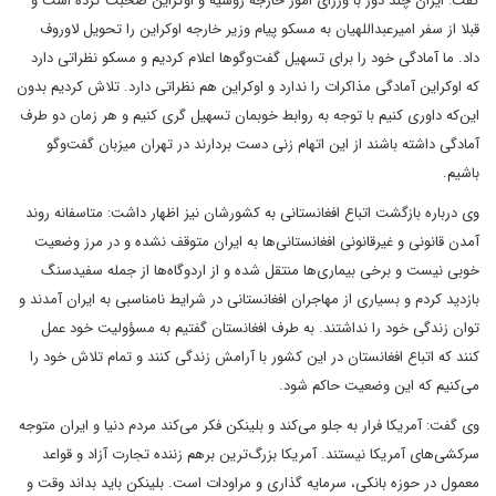
گفت: ایران چند دور با وزرای امور خارجه روسیه و اوکراین صحبت کرده است و
قبلا از سفر امیرعبداللهیان به مسکو پیام وزیر خارجه اوکراین را تحویل لاوروف
داد. ما آمادگی خود را برای تسهیل گفت‌وگوها اعلام کردیم و مسکو نظراتی دارد
که اوکراین آمادگی مذاکرات را ندارد و اوکراین هم نظراتی دارد. تلاش کردیم بدون
این‌که داوری کنیم با توجه به روابط خوبمان تسهیل گری کنیم و هر زمان دو طرف
آمادگی داشته باشند از این اتهام زنی دست بردارند در تهران میزبان گفت‌وگو
باشیم.
وی درباره بازگشت اتباع افغانستانی به کشورشان نیز اظهار داشت: متاسفانه روند
آمدن قانونی و غیرقانونی افغانستانی‌ها به ایران متوقف نشده و در مرز وضعیت
خوبی نیست و برخی بیماری‌ها منتقل شده و از اردوگاه‌ها از جمله سفیدسنگ
بازدید کردم و بسیاری از مهاجران افغانستانی در شرایط نامناسبی به ایران آمدند و
توان زندگی خود را نداشتند. به طرف افغانستان گفتیم به مسؤولیت خود عمل
کنند که اتباع افغانستان در این کشور با آرامش زندگی کنند و تمام تلاش خود را
می‌کنیم که این وضعیت حاکم شود.
وی گفت: آمریکا فرار به جلو می‌کند و بلینکن فکر می‌کند مردم دنیا و ایران متوجه
سرکشی‌های آمریکا نیستند. آمریکا بزرگ‌ترین برهم زننده تجارت آزاد و قواعد
معمول در حوزه‌ بانکی، سرمایه گذاری و مراودات است. بلینکن باید بداند وقت و