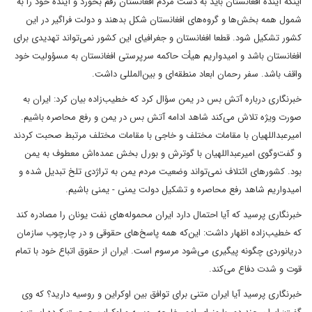
اینکه آینده افغانستان باید به دست مردم افغانستان رقم بخورد و آینده خود را به
شمول همه بخش‌ها و گروه‌‌های افغانستان شکل بدهند و دولت فراگیر در این
کشور تشکیل شود. قطعا افغانستان و جغرافیای این کشور نمی‌تواند تهدیدی برای
افغانستان باشد و امیدواریم هیأت حاکمه سرپرستی افغانستان به مسؤولیت خود
واقف باشد. سفر رحمان ابعاد منطقه‌ای و بین‌المللی داشت.
خبرنگاری درباره آتش بس در یمن سؤال کرد که خطیب‌زاده بیان کرد: ایران به
صورت ویژه تلاش می‌کند شاهد ادامه آتش بس در یمن و رفع محاصره باشیم.
امیرعبداللهیان با مقامات مختلف و خاجی با مقامات مختلف مرتبط صحبت کردند
و گفت‌وگوی امیرعبداللهیان با گوترش و بورل بخش عمده‌اش معطوف به یمن
بود. کشورهای ائتلاف نمی‌تواند وضعیت مردم یمن به تراژدی تلخ تبدیل شده و
امیدواریم شاهد رفع محاصره و تشکیل دولت یمنی - یمنی باشیم.
خبرنگاری پرسید که آیا احتمال دارد ایران محموله‌های نفت یونان را مصادره کند
که خطیب‌زاده اظهار داشت: این‌که همه پاسخ‌های حقوقی و در چارچوب سازمان
دریانوردی چگونه پیگیری می‌شود مرسوم است. ایران از حقوق اتباع خود با تمام
قوت و شدت دفاع می‌کند.
خبرنگاری پرسید آیا ایران متنی برای توافق بین اوکراین و روسیه دارید؟ که وی