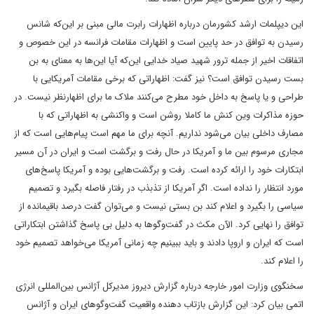
این دیپلمات ارشد کشورمان درباره اظهارات رابرت مالی مبنی بر این‌که شانس
رسیدن به توافق در حد پایین است و اظهارات مقامات فرانسه در این خصوص و
اتفاقات اخیر از جمله ترور شهید صیاد خدایی این‌که آیا این‌ها به معنای به بن
بست رسیدن توافق است؟ نیز گفت: اظهاراتی که برخی مقامات آمریکایی با
طراحی و یا پاسخ به داخل خود مطرح می‌کنند ملاک ما برای اظهارنظر نیست. در
حوزه مذاکرات وین کنش ما کاملا روشن است و واکنشی به اظهاراتی که با
مصارف داخلی بیان می‌شود نداریم. آنچه برای ما مهم است پیام‌هایی است که از
مجاری مرسوم بین ما و آمریکا در حال رفت و برگشت است و ایران در آن مسیر
ابتکارات خود را ارائه کرده است. رفت و برگشت‌هایی بوده و آمریکا پاسخ‌های
مورد انتظار را نداده است. اگر آمریکا از تذبذب در رفتار فاصله بگیرد و تصمیم
سیاسی را بگیرد و اعلام کند بن بستی نیست و می‌توان گفت درصد باقیمانده از
توافق را نهایی کرد. الآن مکث در گفت‌وگوها به دلیل بی پاسخ گذاشتن ابتکاراتی
است که ایران و اروپا دادند و باید ببینیم چه زمانی آمریکا می‌خواهد تصمیم خود
را اعلام کند.
سخنگوی وزارت امور خارجه درباره گزارش دیروز مدیرکل آژانس بین‌المللی انرژی
اتمی بیان کرد: این گزارش بازتاب دهنده واقعیت گفت‌وگوهای ایران و آژانس