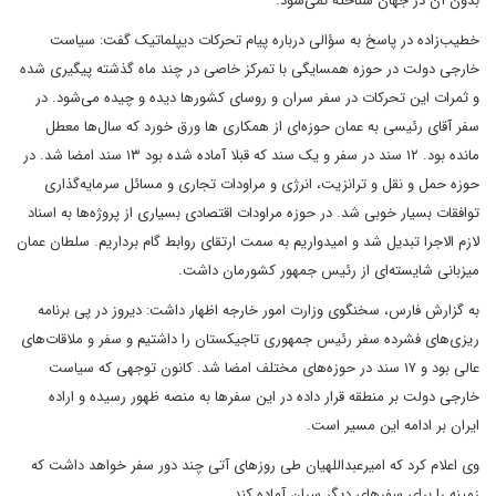
بدون آن در جهان شناخته نمی‌شود.
خطیب‌زاده در پاسخ به سؤالی درباره پیام تحرکات دیپلماتیک گفت: سیاست
خارجی دولت در حوزه همسایگی با تمرکز خاصی در چند ماه گذشته پیگیری شده
و ثمرات این تحرکات در سفر سران و روسای کشورها دیده و چیده می‌شود. در
سفر آقای رئیسی به عمان حوزه‌ای از همکاری ها ورق خورد که سال‌ها معطل
مانده بود. ۱۲ سند در سفر و یک سند که قبلا آماده شده بود ۱۳ سند امضا شد. در
حوزه حمل و نقل و ترانزیت، انرژی و مراودات تجاری و مسائل سرمایه‌گذاری
توافقات بسیار خوبی شد. در حوزه مراودات اقتصادی بسیاری از پروژه‌ها به اسناد
لازم الاجرا تبدیل شد و امیدواریم به سمت ارتقای روابط گام برداریم. سلطان عمان
میزبانی شایسته‌ای از رئیس جمهور کشورمان داشت.
به گزارش فارس، سخنگوی وزارت امور خارجه اظهار داشت: دیروز در پی برنامه
ریزی‌های فشرده سفر رئیس جمهوری تاجیکستان را داشتیم و سفر و ملاقات‌های
عالی بود و ۱۷ سند در حوزه‌های مختلف امضا شد. کانون توجهی که سیاست
خارجی دولت بر منطقه قرار داده در این سفرها به منصه ظهور رسیده و اراده
ایران بر ادامه این مسیر است.
وی اعلام کرد که امیرعبداللهیان طی روزهای آتی چند دور سفر خواهد داشت که
زمینه را برای سفرهای دیگر سران آماده کند.