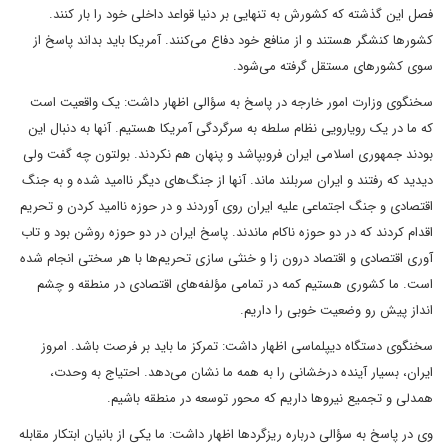
فصل این گذشته که کشورش به تنهایی بر دنیا قواعد داخلی خود را بار کنند.
کشورها کنشگر هستند و از منافع خود دفاع می‌کنند. آمریکا باید بداند پاسخ از
سوی کشورهای مستقل گرفته می‌شود.
سخنگوی وزارت امور خارجه در پاسخ به سؤالی اظهار داشت: یک واقعیت است
که ما در یک رویارویی نظام سلطه به سرگردگی آمریکا هستیم. آنها به دنبال این
بودند جمهوری اسلامی ایران فروبپاشد و پنهان هم نکردند. بولتون چه گفت ولی
دیدید که رفتند و ایران سربلند ماند. آنها از جنگ‌های دیگر ناامید شده و به جنگ
اقتصادی و جنگ اجتماعی علیه ایران روی آوردند و در حوزه ناامید کردن و تحریم
اقدام کردند که در دو حوزه ناکام ماندند. پاسخ ایران در دو حوزه روشن بود و تاب
آوری اقتصادی و اقتصاد درون زا و خنثی سازی تحریم‌ها با هر سختی انجام شده
است. ما کشوری هستیم کمه در تمامی مؤلفه‌های اقتصادی در منطقه و چشم
انداز پیش رو وضعیت خوبی را داریم.
سخنگوی دستگاه دیپلماسی اظهار داشت: تمرکز ما باید بر فرصت باشد. امروز
ایران، بسیار آینده درخشانی را به همه ما نشان می‌دهد. احتیاج به وحدت،
همدلی و تجمیع نیروها داریم که محور توسعه در منطقه باشیم.
وی در پاسخ به سؤالی درباره ریزگردها اظهار داشت: ما یکی از بانیان ابتکار مقابله