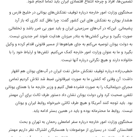
تضمین‌ها، افراد و چرخه انتفاع اقتصادی ایران باید تماما انجام شود.
سخنگوی وزارت امور خارجه درباره توقیف نفتکش‌های یونانی در خلیج فارس و
هشدار یونان به نفتکش های این کشور گفت: چرا عاقل کند کاری که باز آرد
پشیمانی. این‌که در آب‌های سرزمینی ایران و باید عبور بی ضرر باشد و تخلفاتی
صورت بگیرد و برخی کشتی‌ها به بنادر میزبان هدایت شوند امر جدیدی نیست.
به دولت یونان توصیه می‌کنم به جای هیاهوها از مسیر قانونی اقدام کرده و وکیل
بگیرد و ما به عنوان وزارت امور خارجه کمک می‌کنیم. تلفن‌ها و ارتباط خود را با
خانواده دارند و هیچ نگرانی درباره آنها نیست.
خطیب‌زاده درباره توقیف نفتکش حامل نفت ایران در آب‌های یونان هم اظهار
داشت: آن وقتی که کشتی ما به صورت غیرقانونی ضبط شد تلاش کردیم تمامی
مجرای دیپلماتیک را به صورت فشرده فعال کنیم و وزیر خارجه ما با همتای یونانی
تلفنی صحبت کرد ولی دولت یونان نشان داد دستور طرف ثالث برای آن مهمتر
بود. باید توجه کنند آمریکا و هیچ طرف ثالثی خیرخواه روابط ایران و یونان
نیست. روابط ما محترمانه بوده و باید در همین بستر ادامه یابد.
سخنگوی وزارت امور خارجه درباره سفر امامعلی رحمان به تهران و بحث
افغانستان گفت: در بسیاری از موضوعات با همسایگان اشتراک نظر داریم مهمتر