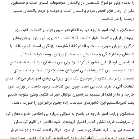
را ندیدم ولی موضوع فلسطین در پاکستان موضوعات کلیدی است و فلسطین
یکی از آرمان‌های قطعی مردم پاکستان است و دولت و مردم پاکستان مسیر
درست را می‌شناسند.
سخنگوی وزارت امور خارجه درباره اقدام فدراسیون فوتبال کانادا در لغو بازی
تیم‌های ایران و کانادا اظهار داشت: کانادا نشان داد برای این بازی و بازی‌های
دیگری میزبان خوبی نیست و اقدام کانادا شایسته بازنگری است. گوش فلک را
ادعاهای چندفرهنگی و جدا بودن سیاست از ورزش توسط دولت کانادا و
فدراسیون فوتبال این کشور کر کرده بود ولی این نقطه ای بود که به همه نشان
دهد تا چه حد این کشورها تمامی امورشان سیاست زده است و تا چه حدی
نخست وزیر یک کشور در موضوع یک بازی ورزشی چنین اظهارنظر می‌‌کند. تمام
اتفاقات آتی با طرف کانادایی است چون این شناخت وجود داشت در وزارت امور
خارجه و ما از ابتدا از تصمیم فدراسیون فوتبال خبر نداشتیم. وقتی متوجه شدیم
بعید نمی‌دانستیم این کشورهای سیاست زده چنین برخوردی را صورت دهند.
سخنگوی وزارت امور خارجه در پاسخ به سؤالی درباره بی اطلاعی خانواده‌های کرد
از سرنوشت فرزندانشان که در اختیار گروه‌های شبه نظامی در اقلیم کردستان
هستند نیز بیان کرد: همکاری درستی از سوی عراقی انجام نشده و دولت عراق
مسئولیت دارد و ایران از تمام توان خود استفاده می‌کند برای تعیین سرنوشت