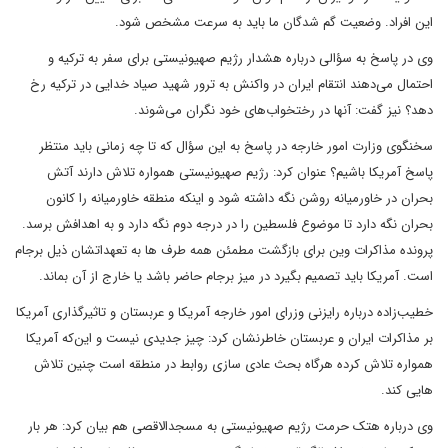
این افراد. وضعیت گم شدگان ما باید به سرعت مشخص شود.
وی در پاسخ به سؤالی درباره هشدار رژیم صهیونیستی برای سفر به ترکیه و
احتمال می‌دهند انتقام ایران در واکنش به ترور شهید صیاد خدایی در ترکیه رخ
دهد؟ نیز گفت: آنها در رختخواب‌های خود نگران می‌شوند.
سخنگوی وزارت امور خارجه در پاسخ به این سؤال که تا چه زمانی باید منتظر
پاسخ آمریکا باشیم؟ عنوان کرد: رژیم صهیونیستی همواره تلاش دارند آتش
بحران در خاورمیانه روشن نگه داشته شود و اینکه منطقه خاورمیانه را کانون
بحران نگه دارد تا موضوع فلسطین را در درجه دوم نگه دارد و به اهدافش برسد.
پرونده مذاکرات وین برای بازگشت مطمئن همه طرف ها به تعهداتشان ذیل برجام
است. آمریکا باید تصمیم بگیرد در میز برجام حاضر باشد یا خارج از آن بماند.
خطیب‌زاده درباره رایزنی وزرای امور خارجه آمریکا و عربستان و تاثیرگذاری آمریکا
بر مذاکرات ایران و عربستان خاطرنشان کرد: چیز جدیدی نیست و این‌که آمریکا
همواره تلاش کرده هرگاه بحث عادی سازی روابط در منطقه است چنین تلاش
هایی کند.
وی درباره هتک حرمت رژیم صهیونیستی به مسجدالاقصی هم بیان کرد: هر بار