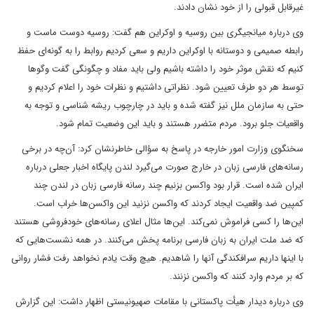
غیرقابل قبولی را از خود نشان دادند.
وی درباره میانجیگری بین روسیه و اوکراین هم گفت: روسیه دوست ماست و
رابطه صمیمی و دوستانه با اوکراین داریم و سعی کردیم روابط را به گونه‌ای حفظ
کنیم که نقش موثر خود را داشته باشیم ولی باید مفاد و چگونگی گفت وگوها
توسط هر دو طرف تعیین شود. نظراتی داشتیم و نظرات خود را اعلام کردیم و
حتی به سازمان ملل نیز گفته شده و باید در چارچوب ریشه شناسی و توجه به
واقعیات جلو برود. مردم متضرر هستند و باید این وضعیت تمام شود.
سخنگوی وزارت امور خارجه در پاسخ به سؤالی خاطرنشان کرد: آن‌چه در برخی
رسانه‌های فارسی زبان در خارج صورت می‌گیرد لندن پایگاه اخبار جعلی درباره
ایران شده است. قرار بود واکسن بزنیم چند رسانه فارسی زبان در لندن چند
کمپین ضد واقعیت ایجاد کردند که واکسن نزنید این واکسن‌ها خراب است.
این‌ها را کسی فراموش نمی‌کند. این‌ها مثال اعلای رسانه‌های خودفروشی هستند
که ضد ملت ایران به زبان فارسی برنامه پخش می‌کنند. در همه نشست‌هایی که
با اینها داریم سرافکندگی آنها را شاهدیم. هیچ وقت یادم نخواهد رفت فشار روانی
که بر مردم وارد کنند که واکسن نزنند.
وی درباره دیدار هیأت پاکستانی با مقامات صهیونیستی اظهار داشت: این گزارش