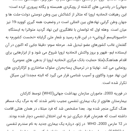
جهانی) در پاندمی های گذشته از رویکردی همبسته و یگانه پیروری کرده است؛
این رهیافت اتحادیه اروپا که متاثر از کشاکش بین وطن دوستی دولت-ملت ها و
جهان وطن گراییِ نهادهای بین المللی است در وضعیتِ همه گیری کووید-19 نیز
عیان است. وهله اول که تواعمان با غافلگیری این نهاد گردید متواترا به ایستگاهِ
«ناسیونالیسم کُرونایی» در این قاره رسید و شعارِ ملی گرایانه «نخست کشورم» به
گفتمانِ غالب کشورهای عضو تبدیل شد. مرحله سوم- دقیقا جایی که اکنون در آن
ایستاده ایم- ظهور و بروز واکنش اتحادیه اروپا شروع می شود و از ابزارهایی برای
اقدام هماهنگ(مثلا حمایت بانک مرکزی اتحادیه اروپا از بدهی های عمومی)
رونمایی می کند. نهایتا و در ترمینال پسا-بحران سلوکِ ساختاری و کژکارکردی های
این نهاد مورد واکاوی و آسیب شناسی قرار می گیرد که البته مجددا این سیکل
تکرار شده است.
در فوریه 2003، ماموران سازمان بهداشت جهانی(WHO) توسط کارکنان
بیمارستان هانوی از یک بیماری تنفسی عجیب باخبر شدند که به مرگ یک مسافر
هنگ کنگی منجر شده بود. بعدا مشخص شد که فرد مبتلاء در همان هتلی اقامت
داشته است که همزمان افراد دیگری نیز به این اختلال تنفسی دچار شده بودند.
در 12 مارس 2003، WHO در ژنو، درباره یک بیماری جدید به نام سندرم تنفسی