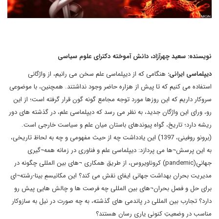
نویسنده: سعید چهرآزاد، دانش آموخته دکترای علوم سیاسی
دیپلماسی ایرانی:
هنگامی که از دیپلماسی علم سخن می رانیم، از واژگانی
استفاده می کنیم که تا پیش از هزاره حاضر وجود نداشتند. همچنین، با موضوعی
سروکار داریم که این روزها مورد توجه مجامع گونه گون قرار گرفته است؛ از این
رو، ورای این واژگان جدید، به نظر می رسد که دیپلماسی علم، در گذشته های دور
ریشه دارد؛ تاریخ، گواه پیوندهای باستان میان علم و سیاست خارجی است.
(برونو روفینی، 1397) این یادداشت چه از حیث مفهومی و چه به لحاظ تاریخی،
به این پرسش¬ها می پردازد: دیپلماسی علم و فناوری در زمانه همه¬گیری
جهانیِ(pandemic) کروناویروس، از طریق همکاری ¬های بین المللی چگونه در
مدیریت بحران بهداشت جهانی ایفای نقش می کند؟ این مکانیسمِ بینا-رشته¬ای
برای حل و فصل بحران¬های بین المللی چه فرصت ها و چالش هایی پیش رو
دارد؟ تجارب بین المللی در پاندمی های گذشته، به چه صورت در نیل به سازوکار
مناسب در وضعیتِ کنونی یاری رسان هستند؟