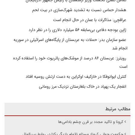
تماس تلفنی نخست وزیر ارمنستان با رئیس جمهور آذربایجان
هشدار حماس نسبت به تشدید شهرک‌سازی در بیت‌ لحم
عراقچی: مذاکرات با عمان در حال انجام است
ژاپن بودجه دفاعی بی‌سابقه ۵۶ میلیارد دلاری را در نظر دارد
عضو سازمان بدر: حملات به عربستان از پایگاه‌های اسرائیلی در سوریه
انجام شد
رویترز: عربستان ۸۶ درصد از موشک‌های پاتریوت خود را استفاده کرده
است
کنترل ایوانوفکا در خارکیف اوکراین به دست ارتش روسیه افتاد
انفجار یک پهپاد در خاک بلغارستان نزدیک مرز رومانی
مطالب مرتبط
کرونا و تاکید مجدد بر قرن چشم بادامی‌ها
حکومتِ جهانیِ کرونا؛ مسئلهِ ناتمامِ بازیگرِ یکتا در روابط بین‌الملل