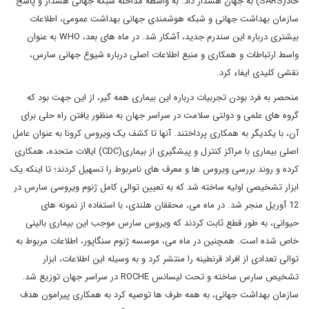
حاد(SARS) به جهان هشدار داد. به واسطه مداخله شبکه جهانی هشدار و پاسخ
سازمان بهداشت جهانی و شبکه هوشمندی جهانی بهداشت عمومی، اطلاعات
بیشتری درباره این سندرم جدید، آشکار شد. در ماه های بعد، WHO به عنوان
واسط ارتباطات و همکاری و منبع اطلاعات اصلی درباره شیوع جهانی سارس،
نقشی کلیدی ایفاء کرد.
منحصر به فرد بودن تجربیات درباره این بیماری همه گیر، از این جهت بود که
گروه های علمی و دولتی سلامت در سراسر جهان به منظور یافتن راه حلی برای
آن، با یکدیگر به همکاری پرداختند. آنها تا کشف یک ویروس کرونا به عنوان عامل
اصلی بیماری با مراکز کنترل و پیشگیری از بیماری(CDC) ایالات متحده، همکاری
کرده و روند بررسی ویروس ها و معرف های نامربوط را تسهیل کردند؛ تا اینکه یک
ابزار تشخیصی اولیه ساخته شد که به تعیین توالی کامل ژنوم ویروسی سارس در
12 آوریل منجر شد. در ماه می، محققان هلندی، با استفاده از نمونه های
حیوانی، به طور قطع ثابت کردند که ویروس سارس موجب این بیماری بالینی
خاص شده است. همچنین در ماه می، موسسه ژنوم سنگاپور، اطلاعات مربوط به
توالی تعدادی از افراد قرنطینه را منتشر کرد و به وسیله این اطلاعات، ابزار
تشخیص سارس ساخته و تحت لیسانس ROCHE در سراسر جهان توزیع شد.
سازمان بهداشت جهانی، به همه طرف ها توصیه کرد به همکاری پیرامون هدف