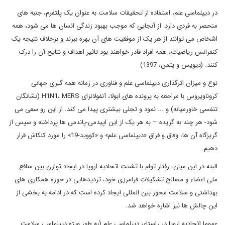
در دیپلماسی علم، استفاده از تحقیقات سلامت به عنوان یک پلتفرم، جنبه های
منحصر به فردی دارد: از آنجایی که موجب بهبود زندگی انسان ها می شود، همه
اشخاص می توانند از هر یک از موفقیت های آن بهره ببرند و برخلاف نتیجه یک
کنفرانس ریاضیات، همه افراد قادر خواهند بود تاثیر اهداف و نتایج آن را درک
کنند. (دیویس و پتمن، 1397)
نوع و میزان اثرگذاری دیپلماسی علم و فناوری در زمانه همه گیری جهانی
کروناویروس با مراجعه به پرونده های ابولا، آنفولانزای H1N1، MERS (نشانگان
تنفسی خاورمیانه) و ... نمود و تجلی بیشتری پیدا می کند. از این رو سعی می
شود- هر چند به گزیده – به هر یک از این اپیدمی-پاندمی ها پرداخته و سپس از
گریزگاهِ آن ها، وفاق و فراقِ «دیپلماسی علم» و «کووید-19» را مورد کنکاش قرار
دهیم.
البته در این میان، رفتارِ توام با تشتتِ اتحادیه اروپا در ایجاد توازن بین منافع
ملی اعضاء و مصالح تشکیلاتِ فرامرزی خود، تردیدهایی در حوزه همکاری های
بهداشتی و سلامت محور بین المللی ایجاد کرده است که در ادامه به بخشی از
این چالش ها نیز اشاره خواهد شد.
عموما اتحادیه اروپا در راستای دیپلماسی علم (به طور ویژه دیپلماسی سلامت