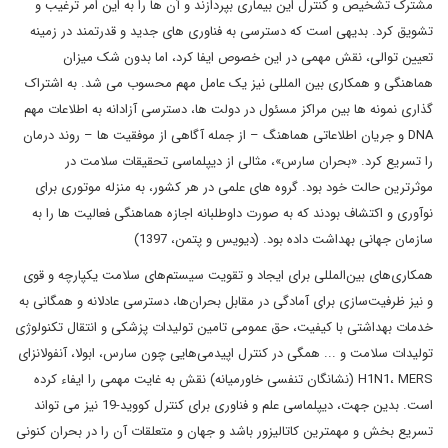
مشترک تشخیص و کنترل این بیماری بپردازند و آن ها را به این امر ترغیب و
تشویق کرد. بدیهی است که دسترسی به فناوری های جدید و قدرتمند در زمینه
تعیین توالی، نقش مهمی در این خصوص ایفا کرد، اما بدون شک میزان
هماهنگی و همکاری بین المللی نیز یک عامل مهم محسوب می شد. به اشتراک
گذاری نمونه ها بین مراکز مسئول در دولت ها، دسترسی آزادانه به اطلاعات مهم
DNA و جریان اطلاعاتی هماهنگ – از جمله آگاهی از موفقیت ها – روند درمان
را تسریع کرد. «بحران سارس»، مثالی از دیپلماسی تحقیقات سلامت در
موثرترین حالت خود بود. گروه های علمی در هر کشور، به منزله موتوری برای
نوآوری و اکتشاف بودند که به صورت داوطلبانه اجازه هماهنگی فعالیت ها را به
سازمان جهانی بهداشت داده بود. (دیویس و پتمن، 1397)
همکاری‌های بین‌المللی برای ایجاد و تقویت سیستم‌های سلامت یکپارچه و قوی
و نیز ظرفیت‌سازی برای آمادگی در مقابل بحران‌ها، دسترسی عادلانه و همگانی به
خدمات بهداشتی با کیفیت، حق عمومی تامین تولیدات پزشکی و انتقال تکنولوژی
تولیدات سلامت و ... همگی در کنترل اپیدمی‌هایی چون سارس، ابولا، آنفولانزای
H1N1، MERS (نشانگان تنفسی خاورمیانه) نقش به غایت مهمی را ایفاء کرده
است. بدین جهت، دیپلماسی علم و فناوری برای کنترل کووید-19 نیز می تواند
تسریع بخش و مهمترین کاتالیزور باشد و جهان و متعلقات آن را در بحران کنونی