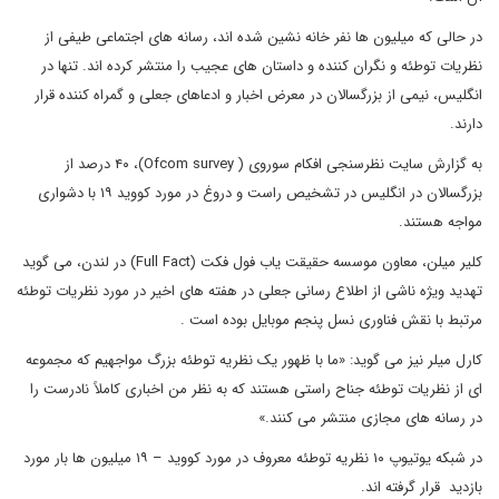
در حالی که میلیون ها نفر خانه نشین شده اند، رسانه های اجتماعی طیفی از
نظریات توطئه و نگران کننده و داستان های عجیب را منتشر کرده اند. تنها در
انگلیس، نیمی از بزرگسالان در معرض اخبار و ادعاهای جعلی و گمراه کننده قرار
دارند.
به گزارش سایت نظرسنجی افکام سوروی ( Ofcom survey)، ۴۰ درصد از
بزرگسالان در انگلیس در تشخیص راست و دروغ در مورد کووید ۱۹ با دشواری
مواجه هستند.
کلیر میلن، معاون موسسه حقیقت یاب فول فکت (Full Fact) در لندن، می گوید
تهدید ویژه ناشی از اطلاع رسانی جعلی در هفته های اخیر در مورد نظریات توطئه
مرتبط با نقش فناوری نسل پنجم موبایل بوده است .
کارل میلر نیز می گوید: «ما با ظهور یک نظریه توطئه بزرگ مواجهیم که مجموعه
ای از نظریات توطئه جناح راستی هستند که به نظر من اخباری کاملاً نادرست را
در رسانه های مجازی منتشر می کنند.»
در شبکه یوتیوپ ۱۰ نظریه توطئه معروف در مورد کووید – ۱۹ میلیون ها بار مورد
بازدید قرار گرفته اند.