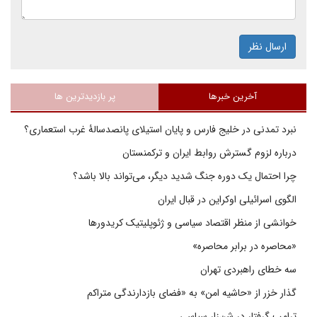
ارسال نظر
آخرین خبرها
پر بازدیدترین ها
نبرد تمدنی در خلیج فارس و پایان استیلای پانصدسالۀ غرب استعماری؟
درباره لزوم گسترش روابط ایران و ترکمنستان
چرا احتمال یک دوره جنگ شدید دیگر، می‌تواند بالا باشد؟
الگوی اسرائیلی اوکراین در قبال ایران
خوانشی از منظر اقتصاد سیاسی و ژئوپلیتیک کریدورها
«محاصره در برابر محاصره»
سه خطای راهبردی تهران
گذار خزر از «حاشیه امن» به «فضای بازدارندگی متراکم
ترامپ گرفتار در شن‌زار سیاسی