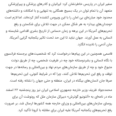
سفیر ایران در پاریس خاطرنشان کرد: ایرانیان و کادرهای پزشکی و پیراپزشکی
متعهد آن با تمام توان در یک بسیج همگانی به تنهایی و با امکانات و داشته‌های
محدود خود مبارزه‌ای بی امان را با این ویروس کشنده آغاز کرده‌اند، اما لازم است
«وجدان‌های بیدار» به هر شکل ممکن در جهت تلاش برای شکستن و رفع
تحریم‌های آمریکا در این برهه و زمان حساس از تاریخ بشری اقدامی شایسته و
انسانی به عمل آورند. جهان نباید تا این حد تحت تاثیر یکجانبه گرایی آمریکا،
جان آدمی را نادیده انگارد.
قاسمی همچنین در این پیام‌ها درخواست کرد که شخصیت‌های برجسته فرانسوی
با نگاه انسانی و بشردوستانه خود چه در ظرفیت شخصی، چه از طریق دولت
متبوع خود و چه از طریق سازمان‌های مردم نهاد و بین‌المللی و رسانه‌ها در جهت
توقف و رفع این تحریم‌ها تلاش کنند، چرا که در شرایط کنونی، این تحریم‌ها
صرفا جان انسان‌های بیگناه در ایران، منطقه و حتی جهان را نشانه رفته است.
محمدجواد ظریف وزیر خارجه جمهوری اسلامی ایران نیز روز پنجشنبه ۲۲ اسفند
ماه در نامه‌ای به «آنتونیو گوترش» دبیرکل سازمان ملل که رونوشت آن برای
روسای سازمان‌های بین‌المللی و وزرای خارجه همه کشورها ارسال شد، بر ضرورت
رفع تحریم‌های یکجانبه آمریکا علیه ایران برای مقابله با کرونا تأکید کرد.