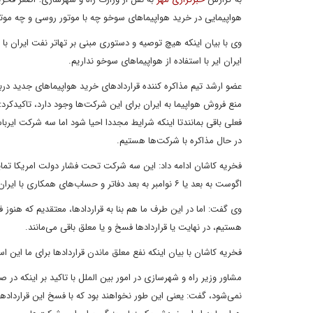
هواپیمایی در خرید هواپیماهای سوخو چه با موتور روسی و چه موتور 
وی با بیان اینکه هیچ توصیه و دستوری مبنی بر تهاتر نفت ایران با
ایران ایر با استفاده از هواپیماهای سوخو نداریم.
عضو ارشد تیم مذاکره کننده قراردادهای خرید هواپیماهای جدید درب
منع فروش هواپیما به ایران برای این شرکت‌ها وجود دارد، تاکیدکرد:
فعلی باقی بمانند­تا اینکه شرایط مجددا احیا شود اما سه شرکت ایرباس،
در حال مذاکره با شرکت‌ها هستیم.
اگوست به بعد ­یا ۶ نوامبر به بعد دفاتر و حساب‌های همکاری با ایران را ببندند به همین دلیل خواستار روشن کردن تکلیف قراردادها هستند.
وی گفت: اما در این طرف ما هم بنا به قراردادها،​ معتقدیم که هنوز
هستیم، در نهایت یا قراردادها فسخ و یا معلق باقی می‌مانند. ­­
فخریه کاشان با بیان اینکه نفع معلق ماندن قراردادها برای ما این ا
مشاور وزیر راه و شهرسازی در امور بین الملل با تاکید بر اینکه د
نمی‌شود،‌ گفت:‌ یعنی این طور نخواهند بود که با فسخ این قراردادها