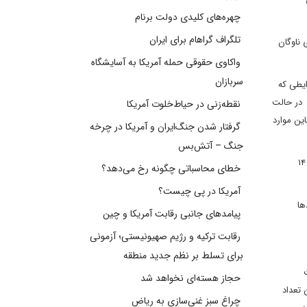
چهره‌های کلیدی دولت برنام
تلگراف گراهام برای ایران
 ناوگان
واکاوی حقوقی حمله آمریکا به آسایشگاه
سربازان
ایطی که
­ در حالت
نقطه‌زنی در حیاط‌خلوت آمریکا
این موارد
گرفتار شدن جنگ‌ایران و آمریکا در چرخه
جنگ – آتش‌بس
فخریه کاشان ادامه داد: این سه شرکت تحت فشار دولت امریکا تمایل به فسخ قراردادها با ایران ایر دارند و بنابر مقرراتی که امریکایی‌ها وضع کردند باید یا ۱۴
خطای محاسباتی چگونه رخ می‌دهد؟
آمریکا در پی چیست؟
ها
پیامدهای جانبی رقابت آمریکا و چین
رقابت ترکیه و رژیم صهیونیستی؛ آزمونی
برای تسلط بر نظم جدید منطقه
حجاز هسته‌ای نخواهد شد
 تعداد
چراغ سبز غنی‌سازی به ریاض