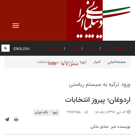
Toggle
vigation
صفحه نخست
درباره ما
عضویت
پیوند ها
ENGLISH
صفحه‌اصلی
اخبار
اروپا
اردوغان؛ پیروز انتخابات
تماس با ما
RSS
ورود ترکیه به سیستم ریاستی
اردوغان؛ پیروز انتخابات
۰۲ تیر ۱۳۹۷ | ۱۸:۰۵
کد : ۱۹۷۷۲۵۸
اروپا
نگاه ایرانی
نویسنده خبر:
صادق ملکی