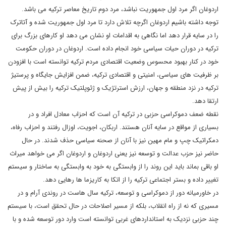
اردوغان اگر مرد اول جمهوریت نباشد، مرد دوم تاریخ معاصر ترکیه می باشد.
توجه داشته باشیم اردوغان اگرچه تلاش دارد تا مرد اول جمهوریت شده و آتاترک
را در سایه قرار دهد اما نگاهی به اقدامات او نشان می دهد او کارهای بزرگ برای
ترکیه در دوران حیات سیاسی خود انجام داده است. اردوغان در دوران حکومت
خود در کنار بهبود محسوس وضعیت اقتصادی مردم ترکیه توانسته است با افزودن
بر ظرفیت های سیاسی، امنیتی و اقتصادی ترکیه، ضمن افزایش جایگاه و پرستیژ
ترکیه در نزد منطقه و جهان، ارزش استرتژیک و ژئوپلتیک ترکیه را بیش از پیش
ارتقا دهد.
نقطه ضعف دموکراسی حزبی در ترکیه آن است که احزاب معادل افراد و در
بسیاری از مواقع در سایه آنان هستند. اربکان، اجویت، اوزال رفتند و احزاب رفاه،
دمکراتیک چپ و مام مهین نیز با آنان از صحنه سیاسی حذف شدند. در حال
حاضر نیز حزب عدالت و توسعه نیز یعنی اردوغان و اردوغان اگر می خواهد میراث
او باقی بماند باید این روند را از وابستگی به خود به وابستگی به ساختار و سیستم
تغییر داده و بستر اجتماعی ترکیه را از اتکا به کاریزما ها رهایی دهد.
در خاورمیانه دور از دموکراسی و توسعه، ترکیه سال هاست در روندی آرام و در
مسیری که نه از راه انقلاب، بلکه از مسیر اصلاحات در حال تحقق است، با سیستم
چند حزبی نزدیک به استانداردهای غربی توانسته است وارد دور توسعه شده و با