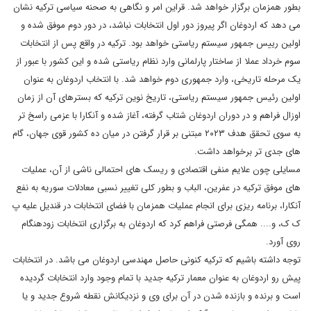
بطور همزمان برگزار خواهد شد. قراین امر و نگاهی به صحنه سیاسی ترکیه نشان
می دهد که اردوغان اگر پیروز دور اول انتخابات نباشد، در دور دوم موفق شده و
اولین رییس جمهور سیستم ریاستی خواهد بود. ترکیه در واقع پس از انتخابات
سوم خرداد عملا از ساختار پارلمانی وارد نظام ریاستی شده و این کشور با عبور از
یک مرحله تاریخی، وارد جمهوری دوم خواهد شد. با انتخاب اردوغان به عنوان
اولین رئیس جمهور سیستم ریاستی، تاریخ نوین ترکیه که بسترهای آن از زمان
اوزال فراهم و در دوران اردوغان شتاب گرفته، آغاز شده و آنکارا با عزمی راسخ تر
به سوی تحقق هدف ۲۰۲۳ مبتنی بر قرار گرفتن در میان ده کشور قوی جهان، گام
های جدی تر برخواهد داشت.
مسایلی چون علایم منفی اقتصادی و ریسک های احتمالی ناشی از آن، عملیات
های موفق ترکیه در عفرین، الباب و بطور کلی تغییر نسبی معادلات سوریه به نفع
آنکارا، برنامه ریزی برای انجام عملیات همزمان با فضای انتخابات در قندیل علیه پ
ک ک، و.... همگی فرصتی فراهم کرد که اردوغان به برگزاری انتخابات زودهنگام
روی آورد.
توجه داشته باشیم که ترکیه کنونی حاصل مهندسی اردوغان می باشد. در انتخابات
پیش رو اردوغان به عنوان معمار ترکیه جدید با تمام وجود وارد انتخابات گردیده
است و برنده و بازنده شدن در آن برای وی و نزدیکانش نقطه شروع جدید و یا