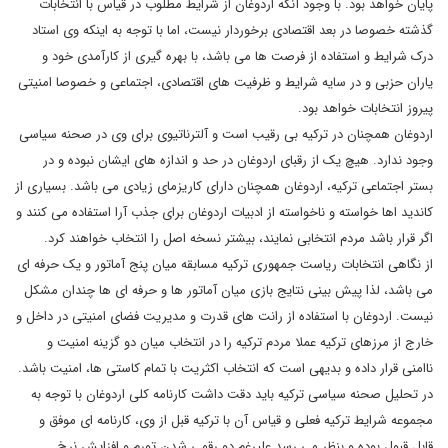
پایان خواهد بود. با وجود آنکه اردوغان از شرایط مطلوب در قیاس با انتخابات
گذشته خصوصا در بعد اقتصادی برخوردار نیست، اما با توجه به اینکه وی استاد
درک شرایط و استفاده از فرصت ها می باشد، با بهره گیری از کارآمدی خود و
یاران حزبی و در سایه شرایط و ظرفیت های اقتصادی، اجتماعی و خصوصا امنیتی
پیروز انتخابات خواهد بود.
اردوغان همچنان در ترکیه بی رقیب است و آلترناتیوی برای وی در صحنه سیاسی
وجود ندارد. هیچ یک از رقبای اردوغان در حد و اندازه های ایشان نبوده و در
بستر اجتماعی ترکیه، اردوغان همچنان دارای کاریزمای زیادی می باشد. بسیاری از
کاندید اها خواسته و ناخواسته از ادبیات اردوغان برای جذب آرا استفاده می کنند و
اگر قرار باشد مردم انتخابی نمایند، بیشتر نسخه اصل را انتخاب خواهند کرد.
از نگاهی انتخابات ریاست جمهوری ترکیه مسابقه میان پنج آماتور و یک حرفه ای
می باشد، لذا پیش بینی نتایج بازی میان آماتور ها و حرفه ای ها چندان مشکل
نیست. اردوغان با استفاده از رانت های قدرت و مدیریت فضای امنیتی در داخل و
خارج از مرزهای ترکیه عملا مردم ترکیه را در انتخاب میان دو گزینه امنیت و
ناامنی قرار داده و بدیهی است که انتخاب اکثریت با تمام کاستی ها، امنیت باشد.
در تحلیل صحنه سیاسی ترکیه باید دقت داشت کارنامه کلی اردوغان با توجه به
مجموعه شرایط ترکیه فعلی و قیاس آن با ترکیه قبل از وی، کارنامه ای موفق و
قابل قبول بوده و بنظر می رسد علیرغم دو رقمی شدن تورم و افزایش نرخ