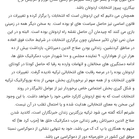
بیکاری، پیروز انتخابات اردوغان باشد.
همچنان می دانیم که این اردوغان است که انتخابات را برگزار کرده و تغییرات در
قانون اساسی نیز حاصل سیاست های او بوده است. به سخن دیگر همه در زمینی
بازی می کنند که چیدمان آن حاصل نقشه راه اردوغان بوده است. البته و در این
میان نمی توان تاثیر مسایلی چون برگزاری انتخابات در شرایط حالت فوق العاده
در مناطق کردنشین، زندانی بودن صلاح الدین دمیرتاش، بازداشت بیش از ده
هزار تن از هواداران، ۹ نماینده مجلس و ۱۰۰ شهردار حزب دمکراتیک خلق ها،
ادامه دستگیری های مخالفان و اتهامات وارده به رقبا که حاصل کودتا در کودتای
اردوغان بوده را در عرصه رقابت های انتخاباتی ترکیه نادیده گرفت. تغییرات در
قانون انتخابات و از همه مهم تر برخورداری بخش مهمی از بدنه بوروکراتیک ترکیه
و شکل گیری بخش اجتماعی خاص برخوردار نیز از عوامل تاثیرگذر در روند
انتخابات است که به نفع اردوغان کارکرد خاص خود را خواهد داشت. با این وجود
این سخن به معنای انتخاباتی هدایت شده و یا احتمال تقلب در آن نیست.
علیرغم آنکه گفته می شود ترکیه بزرگترین زندان خبرنگاران است، کاندید شدن
صلاح الدین دمیرتاش رهبر زندانی حزب دمکراتیک خلق ها (حزب کرد ها) که
متهم به همکاری با پ ک ک می باشد، خود به تنهایی نشانی از دموکراسی نسبتا
موفق این کشور در خاورمیانه دور از دموکراسی می باشد.