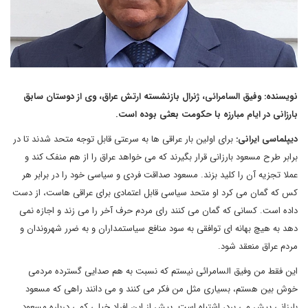
نویسنده: وفیق السامرائی، ژنرال بازنشسته ارتش عراق، وی از دوستان سابق
بارزانی در ایام مبارزه با حکومت بعثی بوده است.
دیپلماسی ایرانی:
برای اولین بار عراقی ها به سرعتی قابل توجه متحد شدند تا در
برابر طرح مسعود بارزانی قرار بگیرند که می خواهد عراق را از هم منفک کند و
عملا تجزیه آن را کلید بزند. مسعود صداقت فردی و سیاسی خود را در برابر هر
کس که گمان می کرد او متحد سیاسی قابل اعتمادی برای عراقی هاست، از دست
داده است. کسانی که گمان می کنند رای مردم حرف آخر را می زند و اجازه نمی
دهد به هیچ بهانه ای توافقی به سود منافع سیاستمداران و به ضرر شهروندان و
مردم عراق منعقد شود.
این فقط من وفیق السامرائی نیستم که نسبت به هم صدایی گسترده مردمی
خوش بین هستم، بسیاری مثل من فکر می کنند و می دانند راهی که مسعود
بارزانی پیش می برد، اشتباه است. پیش از این افراد خیلی کمی درباره مسعود