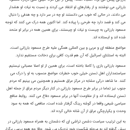
بارزانی می نوشتند و از رفتارهای او انتقاد می کردند و نسبت به نیات او هشدار
می دادند، در حالی که خوب می دانستند او چه در سر دارد و چه هدفی را دنبال
می کند و قصد دارد چه طرحی را پیاده کند. اما اکنون همه درک می کنند که توجه
مسعود بارزانی به چیست و نیات او چیستند، برای همین همه در برابر او متحد
شده اند و ایستاده اند.
مواضع منطقه ای و عربی و بین المللی همگی علیه طرح مسعود بارزانی است،
البته به استثنای اسرائیل که آن هم قدرت کافی برای دخالت مستقیم ندارد.
مسعود بارزانی بازی را کاملا باخته است، برای همین از او اصلا عصبانی نیستیم.
سیاستمداران اهل تسنن خیلی خوب خطرات مواضع منسوب به او را درک می
کنند. ما شاهد درکی مشابه در مرکز عراق هستیم و همچنین می بینیم که مردم
جنوب نیز تماما در برابر طرح مسعود بارزانی در کنار دیگر مردم عراق از جمله اهل
تسنن ایستاده اند و از مقاومت آنها در برابر مسعود دفاع می کنند. روابط منافع
سیاسی شیعی واقعا در گوشه رینگ گرفتار شده است، منافعی که همه به سود
وحدت و یکپارچگی عراق از آن شانه خالی کرده اند.
به این ترتیب سیاست دشمن تراشی ای که دشمنان به همراه مسعود بارزانی در
پیش گرفته اند به مرحله شکست خود نزدیک می شود. حالا چه همه پرسی برگزار