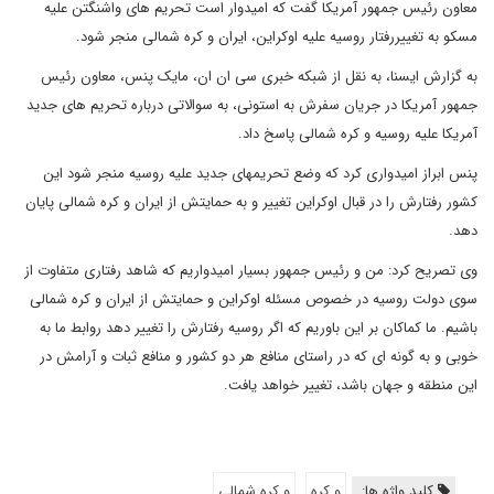
معاون رئیس جمهور آمریکا گفت که امیدوار است تحریم های واشنگتن علیه
مسکو به تغییررفتار روسیه علیه اوکراین، ایران و کره شمالی منجر شود.
به گزارش ایسنا، به نقل از شبکه خبری سی ان ان، مایک پنس، معاون رئیس
جمهور آمریکا در جریان سفرش به استونی، به سوالاتی درباره تحریم های جدید
آمریکا علیه روسیه و کره شمالی پاسخ داد.
پنس ابراز امیدواری کرد که وضع تحریمهای جدید علیه روسیه منجر شود این
کشور رفتارش را در قبال اوکراین تغییر و به حمایتش از ایران و کره شمالی پایان
دهد.
وی تصریح کرد: من و رئیس جمهور بسیار امیدواریم که شاهد رفتاری متفاوت از
سوی دولت روسیه در خصوص مسئله اوکراین و حمایتش از ایران و کره شمالی
باشیم. ما کماکان بر این باوریم که اگر روسیه رفتارش را تغییر دهد روابط ما به
خوبی و به گونه ای که در راستای منافع هر دو کشور و منافع ثبات و آرامش در
این منطقه و جهان باشد، تغییر خواهد یافت.
کلید واژه ها:
و کره
و کره شمالی