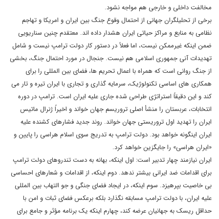
مخالفت داخلی و خارجی هم مواجه نشود.
برخی از تحلیلگران جهانی از احتمال وقوع جنگ بین ایران و امریکا و تهاجم
نظامی به منابع و مراکز حیاتی ایران هشدار داده اند. معتقدم چنین سناریویی
ضمن اینکه غیرممکن نیست، اما فعلاً در دستور کار دولت ترامپ نیست و شامل
تهدیدات آنی جمهوری اسلامی هم نیست. جنجال در مورد احتمال جنگ، بخشی
از جنگ روانی است که همراه با اعمال تحریم ها، فضای بین المللی را برای
همکاری های اساسی تکنولوژیک، سرمایه گذاری و تجاری با ایران تیره و تار می
کند و این دقیقاً استراتژی طراحی شده جاری علیه ایران است. ترامپ در دوره
انتخابات، عربستان را منشأ اصلی تروریسم جهان خواند و اخیراً ژنرال ماتیس
ایران را تهدید اول تروریستی جهان خواند. روند جدید فشارهای کشنده علیه
ایران اینگونه خواهد بود. دولت ترامپ به تدریج سوی اسلام هراسی را پایین و
«ایران هراسی» را جایگزین خواهد کرد.
ایران نیازمند چهار تدبیر است: اول اینکه، بهانه به دست تندروهای دولت ترامپ
برای اقدامات ضد ایرانی بیشتر ندهد. دوم اینکه، از اقدامات و شعارهای احساسی
بی خاصیت بپرهیزد. سوم اینکه، در ایجاد فضای جنگی و جو التهاب بین المللی
علیه ایران، با دولت ترامپ مسابقه نگذارد بلکه برعکس فضای ثبات و امن با
حداقل ریسک به جهانیان عرضه کند، چهارم اینکه یک برنامه مؤثر و جامع برای