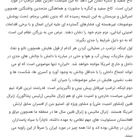
کاخ سفید و کنگره نشان می دهد که این سیاست آغازین عصر ترامپ در مورد
ایران است. کاخ سفید و کنگره با مشورت و هماهنگی متحدین واشنگتن همچون
اسرائیل و عربستان به این نتیجه رسیده اند که بدون نقض برجام، تحت پوشش
موضوعات غیرهسته ای، فشارهای گسترده ای علیه ایران اعمال و با برخی اقدامات
امنیتی ایذایی، عزم جزم خود را نشان دهند. عرض من به بزرگان نظام این است
که به دو دلیل شرایط را جدی بگیرند:
اول اینکه، ترامپ در عملیاتی کردن هر کدام از قول هایش همچون ناتو و نفتا،
دیوار مکزیک، پیمان آب و هوا و حتی در مبارزه با داعش با چالش های جدی در
داخل و خارج امریکا مواجه خواهد شد. «ایران» تنها موضوعی است که او می
تواند اجماع داخلی را با حداقل چالش به وجود آورد و کسری ها، شکست ها و
عقب نشینی هایش در سایر موضوعات را جبران کند.
دوم اینکه، ترامپ غیرقابل پیش بینی و تأثیرپذیر است. قدرتمند ترین افراد تیم
اصلی سیاست خارجی و امنیت ملی او هم ژنرال ماتیس (رئیس پنتاگون)، ژنرال
فلین (مشاور امنیت ملی) و مشاور ویژه او، استیو بنن از افسران سابق ارتش
امریکا هستند. ژنرال ماتیس و ژنرال فلین سال ها در منطقه ما همچون عراق و
افغانستان مسئولیت های مهم نظامی به عهده داشته، ناچاراً با سپاه پاسداران
ایران در چالش بوده اند و لذا همه چیز در مورد ایران را صرفاً از این زاویه می
بینند.