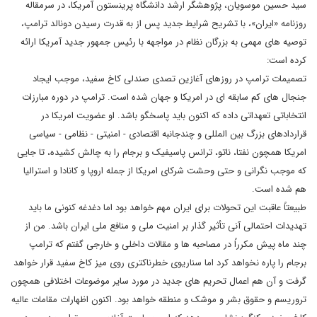
سید حسین موسویان، پژوهشگر ارشد دانشگاه پرینستون آمریکا، در سرمقاله
روزنامه «ایران»، با تشریح شرایط جدید پس از به قدرت رسیدن دونالد ترامپ،
توصیه های مهمی به بزرگان نظام در مواجهه با رئیس جمهور جدید آمریکا ارائه
کرده است:
تصمیمات ترامپ در روزهای آغازین تصدی صندلی کاخ سفید، موجب ایجاد
جنجال های کم سابقه ای در امریکا و جهان شده است. ترامپ در دوره مبارزات
انتخاباتی تعهداتی داده که اکنون باید پاسخگو باشد. او عضویت امریکا در
قراردادهای بزرگ بین المللی و چندجانبه اقتصادی - امنیتی - نظامی - سیاسی
امریکا همچون نفتا، ناتو، ترانس پاسیفیک و برجام را به چالش کشیده، تا جایی
که موجب نگرانی و حتی وحشت شرکای امریکا از جمله اروپا و کانادا و استرالیا
هم شده است.
طبیعتاً عاقبت این تحولات برای ایران مهم خواهد بود اما دغدغه کنونی ما باید
تهدیدات احتمالی آنی تأثیر گذار بر امنیت ملی و منافع ملی ایران باشد. من از
چند ماه پیش مکرراً در مصاحبه ها و مقالات داخلی و خارجی گفتم که ترامپ
برجام را پاره نخواهد کرد اما سناریوی خطرناکتری روی میز کاخ سفید قرار خواهد
گرفت و آن هم اعمال تحریم های جدید در مورد سایر موضوعات اختلافی همچون
تروریسم و حقوق بشر و موشک و منطقه خواهد بود. اکنون اظهارات مقامات عالیه