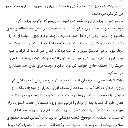
ضمن اینکه همه نیز ضد اسلام گرایی هستند و ایران را هم یک منبع و منشأ مهم
این گرایش می دانند.
من در دوران اوباما ابایی نداشتم که بگویم و بنویسم که ترکیب اوباما - کری -
مونیز - بایدن، فرصت برای ایران است اما به هرحال در داخل هم مخالفین جدی
داشتیم و داریم. برخی در داخل مخالف برجام بودند و نرم خویی دولت اوباما را
نشانه ضعف امریکا می دانستند، ضمن اینکه مذاکرات فراهسته ای با امریکا هم
مجاز نبود. برخی مشتاق پیروزی ترامپ بودند و گمان می کردند که ترامپ علیه
عربستان و شیخ نشین های عرب و اسرائیل اقدام خواهد کرد، نیروهای نظامی
امریکا را از منطقه خارج خواهد کرد و با ایران و روسیه برای بقای اسد همکاری
خواهد کرد.
نهایتا شرایط فعلی به گونه ای است که دولت ترامپ هر زمان که در داخل کم
بیاورد، سعی خواهد کرد با استفاده از مسأله ایران، جبران و توجهات داخلی و
خارجی را به سمت موضوعی منحرف کند که با کمترین مقاومت روبه رو نشود.
همان طور که دیدید بعد از فرمان اجرایی منع ورود مسلمانان هفت کشور، زلزله
سیاسی - رسانه ای علیه او در داخل امریکا و در سطح جهان ایجاد شد اما او
توانست با استفاده از موضوع تست موشکی ایران، به بزرگنمایی تهدید جمهوری
اسلامی پرداخته، تحریم های جدید اعمال کند، افکار عمومی را منحرف کرده و با