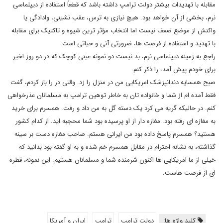
مقابله با تهدیدات بیشتر دولت ترامپ داشته باشد که قطعاً استفاده از دیپلماسی
نرم، بخشی از آن خواهد بود. هیچ نیازی به ترس، عقب نشینی، وادادگی یا
واکنش از موضع ضعف نیست اما انتخاب مؤثر ترین شیوه و تاکتیک برای مقابله
با تهدید و استفاده از فرصت ها، ضرورتی آنی و حیاتی است.
راجع به زمینه دیپلماسی نرم، بد نیست دو نمونه عینی کوچک که در دو روز اخیر
برای خودم پیش آمد، را ذکر کنم.
صبح همسایه دندانپزشک امریکایی من در منزل را زد. وقتی در را باز کردم، گفت
فقط آمده ام از شما و خانواده تان به خاطر توهین ترامپ به مسلمانان عذرخواهی
کنم. در حالیکه گریه می کرد یک دسته گل به من داد و رفت. همسرم برای خرید
به مغازه ای رفته بود. مغازه دار از او پرسیده بود شما محجبه اید. از کدام کشور
هستید؟ همسرم پاسخ داده بود من ایرانی هستم. صاحب مغازه دست بر سینه
گذاشته، به نشانه احترام در مقابل همسرم خم شده و به او گفته بود بدانید که
خیلی از ما امریکایی ها اکنون شرمنده شما و مسلمانان هستیم. این نمونه، قطره
ای از فرصت هاست.
کلید واژه ها:
دولت ترامپ
ترامپ
ایران و آمریکا