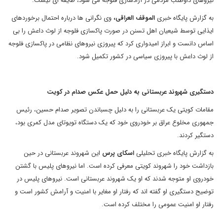
نیروهای داوطلب مردمی در آزادسازی فلوجه می شود، طایفه ای نیست.
به گزارش پایگاه خبری
الموقف العراقی،
وی نگرانی ها درباره احتمال برخوردهای
ایذایی توسط شیعیان اهل تسنن در صورت پاکسازی فلوجه از لوث داعش را بی
اساس دانست و ابراز امیدواری کرد که پیروزی نیروهای نظامی در پاکسازی فلوجه
از لوث داعش با پیروزی سیاسی در کشور تکمیل شود.
دستگیری شهروند عربستانی به دلیل حمل عکس صدام در کویت
مقامات کویتی یک عربستانی را به دلیل چسباندن تصویر صدام حسین، رئیس
جمهوری مخلوع عراق بر خودروی خود که یک دستگاه تویوتای مدل کمری بود،
دستگیر کردند.
به گزارش پایگاه خبری تحلیلی
اسکای پرس
این شهروند عربستانی در حین
بازداشت خود را شهروند کویتی معرفی کرده است. اما نیروهای پلیس با گشتن
خودروی او متوجه شدند که او یک شهروند عربستانی است. نیروهای پلیس در
توضیح دستگیری او گفته اند که رفتار او مغایر با امنیت و آرامش کشور است و
رفتار او امنیت عمومی را مختلف کرده است.