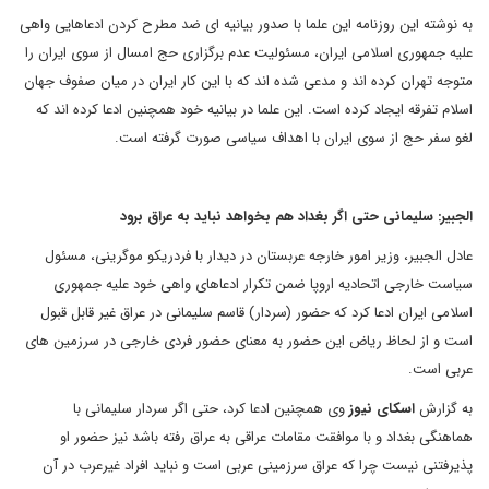
به نوشته این روزنامه این علما با صدور بیانیه ای ضد مطرح کردن ادعاهایی واهی
علیه جمهوری اسلامی ایران، مسئولیت عدم برگزاری حج امسال از سوی ایران را
متوجه تهران کرده اند و مدعی شده اند که با این کار ایران در میان صفوف جهان
اسلام تفرقه ایجاد کرده است. این علما در بیانیه خود همچنین ادعا کرده اند که
لغو سفر حج از سوی ایران با اهداف سیاسی صورت گرفته است.
الجبیر: سلیمانی حتی اگر بغداد هم بخواهد نباید به عراق برود
عادل الجبیر، وزیر امور خارجه عربستان در دیدار با فردریکو موگرینی، مسئول
سیاست خارجی اتحادیه اروپا ضمن تکرار ادعاهای واهی خود علیه جمهوری
اسلامی ایران ادعا کرد که حضور (سردار) قاسم سلیمانی در عراق غیر قابل قبول
است و از لحاظ ریاض این حضور به معنای حضور فردی خارجی در سرزمین های
عربی است.
به گزارش
اسکای نیوز
وی همچنین ادعا کرد، حتی اگر سردار سلیمانی با
هماهنگی بغداد و با موافقت مقامات عراقی به عراق رفته باشد نیز حضور او
پذیرفتنی نیست چرا که عراق سرزمینی عربی است و نباید افراد غیرعرب در آن