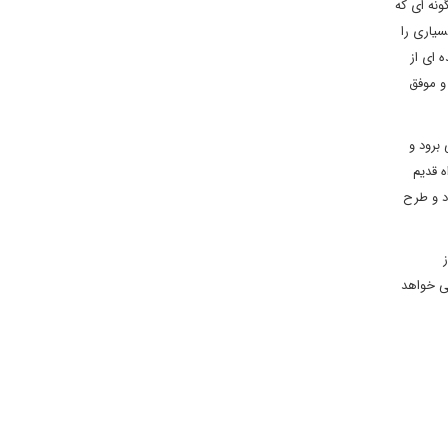
ونه ای که
سیاری را
 ای از
و موفق
برود و
 قدیم
د و طرح
ی خواهد