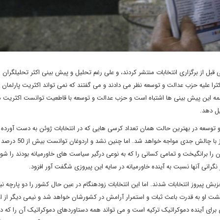
قبل از برگزاری انتخابات منتشر کردند، و علی رغم تحلیل و پیش بینی اکثر تحلیلگران
را علیه حزب عدالت و توسعه نظر می دادند و می گفتند که نمی تواند اکثریت پارلمان
ه این پیش بینی ها اشتباه است و حزب عدالت و توسعه با قاطعیت توانست اکثریت م
یل دهد.
 توسعه در بهترین حالت همان تعداد کرسی هایی که در انتخابات ژوئن به دست آورده بو
دست خواهد آورد و به این ترتیب سرنوشت رهبری اش بر ترکیه نیز با چالش جدی
ا برانگیخت و تمامی کسانی را که به نوعی درگیر سیاست های خاورمیانه بودند را شوکه
گرانی آنها نسبت به آینده خاورمیانه در سایه این پیروزی شگفت آور افزود.
 پیروز انتخابات شدند. اما این انتخابات زودهنگام در عین حال کشور را دو پارچه نیز
زگشت او به قدرت باعث ثبات و استمرار آرامش در کشورشان خواهد شد و نیمی دیگر از او
رای آینده دموکراتیک ترکیه است و می تواند همه دستاوردهای دموکراتیک آن را که د