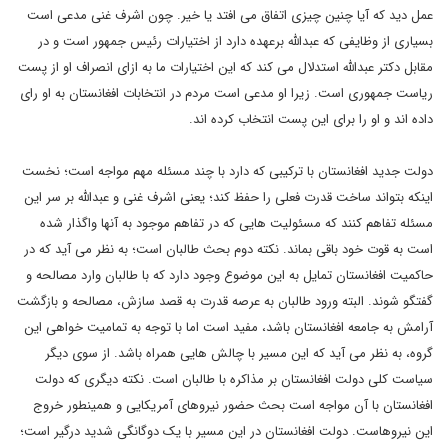
عمل دید که آیا چنین چیزی اتفاق می افتد یا خیر. چون اشرف غنی مدعی است
بسیاری از وظایفی که عبدالله برعهده دارد از اختیارات رئیس جمهور است و در
مقابل دکتر عبدالله استدلال می کند که این اختیارات ما به ازای انصراف او از پست
ریاست جمهوری است. زیرا او مدعی است مردم در انتخابات افغانستان به او رای
داده اند و او را برای این پست انتخاب کرده اند.
دولت جدید افغانستان با ترکیبی که دارد با چند مسئله مهم مواجه است؛ نخست
اینکه بتواند ساخت قدرت فعلی را حفظ کند؛ یعنی اشرف غنی و عبدالله بر سر این
مسئله تفاهم کنند که مسئولیت هایی که در تفاهم موجود به آنها واگذار شده
است به قوت خود باقی بماند. نکته دوم بحث طالبان است؛ به نظر می آید که در
حاکمیت افغانستان تمایل به این موضوع وجود دارد که با طالبان وارد مصالحه و
گفتگو شوند. البته ورود طالبان به عرصه قدرت به قصد سازش، مصالحه و بازگشت
آرامش به جامعه افغانستان باشد، مفید است اما با توجه به تمامیت خواهی این
گروه، به نظر می آید که این مسیر با چالش هایی همراه باشد. از سوی دیگر
سیاست کلی دولت افغانستان بر مذاکره با طالبان است. نکته دیگری که دولت
افغانستان با آن مواجه است بحث حضور نیروهای آمریکایی و همینطور خروج
این نیروهاست. دولت افغانستان در این مسیر با یک دوگانگی شدید درگیر است؛