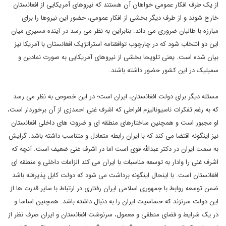
از یک طرف افکار عمومی خواهان آن هستند که نیروهای آمریکایی از افغانستان
خارج شوند و از طرف دیگر بخشی از افکار عمومی، حضور این نیروها را برای
مبارزه با طالبان ضروری می داند. بنابراین به نظر می رسد در آینده مسیری میان
این دو انتخاب شود که در چارچوب توافقنامه استراتژیک افغانستان با آمریکا نیز
بیان شده است. یعنی تلویحا بخشی از نیروهای آمریکایی به صورت نمادین و
سمبلیک در این کشور حضور داشته باشند.
مسئله دیگر برای دولت افغانستان، ایران است؛ در این خصوص به نظر می رسد
که به رغم تفکرات ناسیونالیزم افراطی که اشرف غنی احمدزی از آن برخوردار است،
او مجبور است و همچنین ساختارهای منطقه ای و ضروت های داخلی افغانستان
نیز اینگونه اقتضا می کند که با ایران رابطه متعادل و متناسب داشته باشد. گرایش
به سمت ایران در دکتر عبدالله قوی است اما در اشرف غنی ضعیف است. آنچه که
اشرف غنی را وادار به توسعه مناسبات با ایران می کند الزامات داخلی و منطقه ای
افغانستان است. با اینحال اینگونه برداشت می شود که دولت کابل پذیرفته باشد
ضمن توسعه روابط با جمهوری اسلامی ایران رفتاری در ارتباط با سایر قدرت ها از
این دولت سرنزند که حساسیت ایران را به دنبال داشته باشد. همچنین اساسا و
در یک شرایط و فضای منطقی و معمول، سرنوشت افغانستان و ایران صرف نظر از