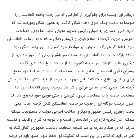
درواقع این پست برای جلوگیری از تعارضی که می رفت جامعه افغانستان را
مجددا به سمت جنگ سوق دهد، شکل گرفت. به همین شکل پذیرفته شد که
اشرف غنی احمدزی به عنوان رئیس جمهور معرفی شود. لذا نوعی مصلحت
اندیشی صورت گرفت تا منافع فردی و گروهی فدای منافع جمعی ملت افغانستان
شود. قطعا اگر هر یک از طرفین بر مواضع خود اصرار می ورزیدند ممکن بود
شاهد بازگشت جامعه افغانستان به نقطه صفر باشیم؛ یعنی آغاز دور جدیدی از
درگیری ها و منازعات. در نتیجه اکنون بعد از حوادث تلخ دهه های گذشته،
رهبران فکری افغانستان به این نتیجه رسیده اند که باید در شرایط لازم منافع
فردی را فدای منافع ملت کنند. این مهم به خصوص از طرف دکتر عبدالله در پیش
گرفته شد. فردی که بر اساس قرائن و شواهد موجود، پیروز انتخابات بود اما
مصلحت جامعه را بر مصلحت فردی، گروهی و حتی قومی خود ترجیح داد. لذا
اکنون ترکیب دوگانه ای از قدرت در جامعه افغانستان شکل گرفته است؛ یکی
تحت رهبری رئیس جمهور و دیگری ساخت اجرایی دولت با مسئولیت عبدالله
عبدالله. این تجربه تازه ای در افغانستان است و با توجه به شرح وظایف و تقسیم
قدرتی که در هنگام منازعه بر سر نتیجه انتخابات ریاست جمهوری اتفاق افتاد به
نظر می آید که تلاش بر این است که تفکیک قوا حفظ شود. منتها باید در عرصه