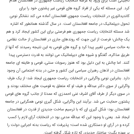
تاجیکی است برای ورود به عرصه انتخابات ریاست جمهوری در افغانستان اقدام
کرد. این مسئله که یکی از افراد گروه های قومی غیر پشتون خود را برای
کاندیداتوری در انتخابات ریاست جمهوی افغانستان آماده می کند نشانگر نوعی
تحول دیپلماتیک در جامعه افغانستان است. در سال گذشته همانطور که اشاره
شد مسئله انتخابات ریاست جمهوری هم فرصتی برای این کشور ایجاد کرد و هم
یک چالش؛ فرصت از این جهت که روندهای جاری در افغانستان از حالت نظامی
به حالت سیاسی تغییر پیدا کرد و گروه های قومی به این نتیجه رسیدند که آنها از
طریق مذاکره، گفتگو و شیوه های دیپلماتیک می توانند به قدرت دسترسی پیدا
کنند. اما چالش به این دلیل بود که هنوز رسوبات سنتی، قومی و طایفه ای جامعه
افغانستان در اذهان رهبران سیاسی این کشور و حتی در بدنه اجتماعی آن وجود
دارد. بنابراین نوعی واگرایی در انتخابات ریاست جمهوری ایجاد شد؛ از یک طرف
واگرایی از سوی دکتر عبدالله و طیف او که متعلق به قومیت های مختلف بودند و
در سوی دیگر از طرف آقای اشرف غنی احمدزی که عمدتا از جانب گروه های قومی
پشتون حمایت می شد. برآیند این واگرایی، شکل گیری نوعی همگرایی در جامعه
افغانستان بود؛ شکل گیری ای که با ترسیم ساخت جدیدی از قدرت در افغانستان
ایجاد شد. یعنی با وجود این که عبدالله مدعی بود در انتخابات آرای لازم را کسب
کرده و در آرای او دستکاری شده است؛ پذیرفت که ریاست بدنه اجرایی دولت را
بر عهده بگیرد؛ ساختار جدیدی که تازه شکل گرفته است.