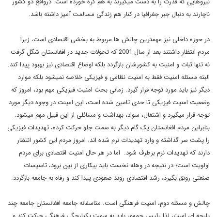
نیروهایی که قدرت را به دست می‎گیرند به هم گره خورده است. درواقع دو کشور
ناچارند به دنبال جبر جغرافیا در کنار هم زندگی مسالمت آمیز داشته باشد.
در حوزه داخلی نیز مهمترین چالش‏ ها مربوط به بخشی اقتصادی است، زیرا
مردم انتظار داشتند بعد از سال 2001 که تحولات جدید در افغانستان شگل گرفت
نه تنها ثبات و امنیت به کشورشان بازگردد بلکه اوضاع اقتصادی نیز بهبود پیدا کند.
البته مسئله امنیت فقط به امنیت نظامی و فیزیکی خلاصه نمی‎شود بلکه موارد
دیگر نیز باید مورد توجه قرار گیرد. زمانی بحث امنیت فیزیکی مهم بود، امروز که
وضعیت امنیت فیزیکی تا حدی تامین شده است، این امینت در وجوه دیگر مورد
توجه قرار می‎گیرد و اشتغال، سواد، بهداشت و مسائلی از این قبیل مهم می‎شود.
بنابراین مردم افغانستان یک گام دیگر به سمت جلو حرکت کرده، تهدیدات فیزیکی
را پشت سر گذاشته‎ و وارد تهدیدات نرم شده‏ اند. امروز مردم این کشور انتظار
دارند که تهدیدات نرم برطرف شود. اما در هر حال امنیت اقتصادی برای مردم
اولویت است؛ در نتیجه در وهله نخست باید بیکاری از بین برود، تاسیسات
صنعتی رونق بگیرد، رشد اقتصادی روند صعودی پیدا کند و رفاه به جامعه بازگردد.
چالش و مسئله دوم، امنیت فرهنگی است. متاسفانه جامعه افغانستان جامعه چند
پارچه‎ ای است، لذا رئیس جمهور باید به سمت یکپارچگی فرهنگی حرکت کند و