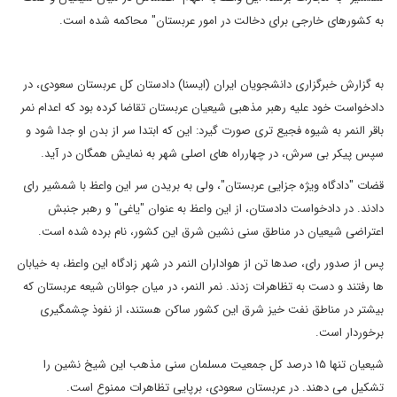
به کشورهای خارجی برای دخالت در امور عربستان" محاکمه شده است.
به گزارش خبرگزاری دانشجویان ایران (ایسنا) دادستان کل عربستان سعودی، در
دادخواست خود علیه رهبر مذهبی شیعیان عربستان تقاضا کرده بود که اعدام نمر
باقر النمر به شیوه فجیع تری صورت گیرد: این که ابتدا سر از بدن او جدا شود و
سپس پیکر بی سرش، در چهارراه های اصلی شهر به نمایش همگان در آید.
قضات "دادگاه ویژه جزایی عربستان"، ولی به بریدن سر این واعظ با شمشیر رای
دادند. در دادخواست دادستان، از این واعظ به عنوان "یاغی" و رهبر جنبش
اعتراضی شیعیان در مناطق سنی نشین شرق این کشور، نام برده شده است.
پس از صدور رای، صدها تن از هواداران النمر در شهر زادگاه این واعظ، به خیابان
ها رفتند و دست به تظاهرات زدند. نمر النمر، در میان جوانان شیعه عربستان که
بیشتر در مناطق نفت خیز شرق این کشور ساکن هستند، از نفوذ چشمگیری
برخوردار است.
شیعیان تنها ۱۵ درصد کل جمعیت مسلمان سنی مذهب این شیخ نشین را
تشکیل می دهند. در عربستان سعودی، برپایی تظاهرات ممنوع است.