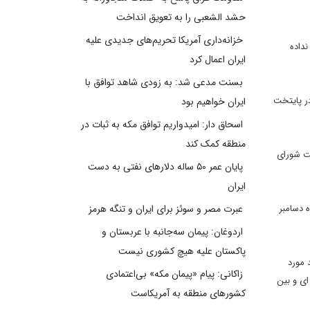
حشد الشعبی را به تعویق انداخت
خزانه‌داری آمریکا تحریم‌های جدیدی علیه
 نداده
ایران اعمال کرد
بسنت مدعی شد: به زودی شاهد توافق با
ریکا در دیده بان اتمی سازمان ملل در حالی مطرح می شود که قرار است فردا سه شنبه دور حساس و نهایی مذاکرات ایران و گروه 1+5 در پایتخت
ایران خواهیم بود
اسحاق دار: امیدواریم توافق مکه به ثبات در
منطقه کمک کند
ست شورای
پایان عمر ۵۰ ساله دلارهای نفتی به دست
ایران
ه در ماه دسامبر
عبرت مصر و سوئز برای ایران و تنگه هرمز
اردوغان: پیمان سه‌جانبه با عربستان و
پاکستان علیه هیچ کشوری نیست
 و تاثیرگذاری بر این روند مورد
زاکانی: پیام «پیمان مکه» بی‌اعتمادی
ای و بین
کشورهای منطقه به آمریکاست