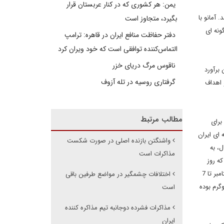
یمن: هر کشوری که در کنار عربستان قرار
ز ظاهر شد. آمانو با
بگیرد، متجاوز است
صد در ایران طی دو ماه قبل از انتشار این گزارش یعنی در ماههای اوت و سپتامبر 2014، به گونه ای
دفتر حفاظت منافع ایران در قاهره: ترامپ
التماس‌کننده توافقی است که خود ویران کرد
ناقوس مرگ دریای خزر
است. این برآورد
گرفتاری روسیه در تله آزوف
 اهداف
مطالب مرتبط
برای
 ای ایران
واشنگتن بازنده اصلی در صورت شکست
ه بود. با این حال، به
مذاکرات است
 در این گزارش که روز
جمعه دو هفته پیش منتشر شد، آمانو عنوان کرده بود میزان ذخایر اورانیوم با غنای 5درصد ایران در فاصله دو ماهه بعد از انتشار گزارش فصلی قبلی (5 سپتامبر تا 7
اختلافات چشمگیر در مواضع طرفین باقی
حدود 8.4 تن رسیده است. آژانس اما این رقم را اصلاح و عنوان کرده است که میزان افزایش ذخایر، 525 کیلوگرم بوده
است
مذاکرات فشرده دوجانبه تیم مذاکره کننده
ایران