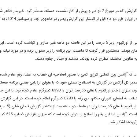
از سوی دیگر یوکیو آمانو، مدیرکل آژانس بین المللی انرژی اتمی در گزارشی که در مورخ 7 نوامبر و پیش از آغاز نشست مسقط منتشر کرد، خبرسا
ارائه یک برآورد غیرفنی از ذخایر اورانیوم غنی شده زیر 5 صد در
این گزارش به افکار عمومی چنین القا کرد که ایران مقادیر قابل توجهی از اورانیوم زیر 5 درصد را در این فاصله دو ماهه غنی سازی و انباشت کرده 
ن بودند، مستندی قرار گرفت تا ماهیت این برنامه را زیر سئوال برده و در مورد نیات و
 به عناوین مختلف مطرح کرده بودند، مستند و مبنادار جلوه دهند.
ت که آژانس بین المللی انرژی اتمی با صدور اصلاحیه ای خطاب به اعضا، رقم اعلام شده 
نو، مدیر کل آژانس در گزارش به اصطلاح فصلی خود که با عنوان ارزیابی فصلی برنامه هسته
از نظر اجرای مقررات پادمان و توافق های مرتبط با آن تدوین شده بود، میزان ذخایر اورانیوم با غنای 5درصد ایران را 8390 کیلوگرم اعلام کرد
گزارش رویترز به نقل از دیپلمات ها، آژانس در اصلاحیه صادر شده خطاب به اعضای شورای حکام، این رقم را 8290 کیلوگرم اعلام کرده است.
نوامبر 2014)، 625 کیلوگرم افزایش یافته و به 
آوردها آشکار شد.