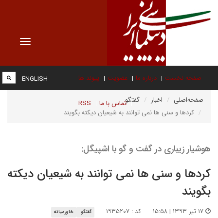
Toggle
vigation
صفحه نخست
درباره ما
عضویت
پیوند ها
ENGLISH
صفحه‌اصلی
اخبار
گفتگو
تماس با ما
RSS
کردها و سنی ها نمی توانند به شیعیان دیکته بگویند
هوشیار زیباری در گفت و گو با اشپیگل:
کردها و سنی ها نمی توانند به شیعیان دیکته
بگویند
۱۷ تیر ۱۳۹۳ | ۱۵:۵۸
کد : ۱۹۳۵۲۰۷
گفتگو
خاورمیانه