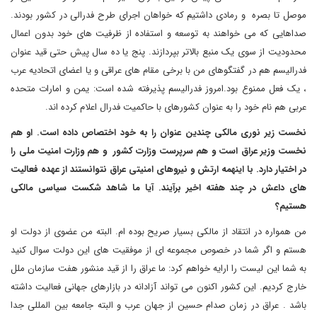
موصل تا بصره و رمادی داشتیم که خواهان اجرای طرح فدرالی در کشور بودند.
صداهایی که می خواهند به توسعه و استفاده از ظرفیت های خود بدون اعمال
محدودیت از سوی یک منبع بالاتر بپردازند. پنج یا ده سال پیش حتی قید عنوان
فدرالیسم هم در گفتگوهای من با برخی مقام های عراقی و یا اعضای اتحادیه عرب
، یک فعل ممنوع بود.امروز فدرالیسم پذیرفته شده است: یمن و امارات متحده
عربی هم نام خود را به عنوان کشورهای با حاکمیت فدرال اعلام کرده اند.
نخست زیر نوری مالکی چندین عنوان را به خود اختصاص داده است. او هم
نخست وزیر عراق است و هم سرپرست وزارت کشور و هم وزارت امنیت ملی را
در اختیار دارد. با اینهمه ارتش و نیروهای امنیتی عراق نتوانستند از عهده فعالیت
های داعش در چند هفته اخیر برآیند. آیا ما شاهد شکست سیاسی مالکی
هستیم؟
من همواره در انتقاد از مالکی بسیار صریح بوده ام. البته من عضوی از دولت او
هستم و اگر شما در خصوص مجموعه ای از موفقیت های این دولت سوال کنید
به شما این لیست را ارایه خواهم کرد: ما عراق را از قید منشور هفت سازمان ملل
خارج کردیم. این کشور اکنون می تواند آزادانه در بازارهای جهانی فعالیت داشته
باشد . عراق در زمان صدام حسین از جهان عرب و البته جامعه بین المللی جدا