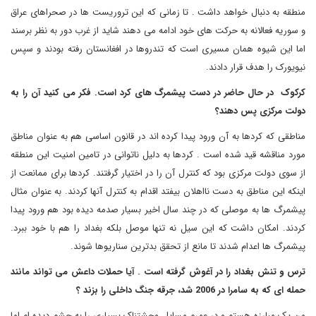
منطقه به دنبال خواهد داشت . تا زمانی که این تروریست ها در صحراهای عراق
و سوریه فعالانه به حرکت های خود ادامه می دهند شاید از غرب دور به نظر برسند
اما این شیوه همان مسیری است که تندروها در افغانستان رفته بودند و سپس
نیویورک را هدف قرار دادند.
کرکوک در حال حاضر در دست پیشمرگ های کرد است. فکر می کنید آن را به
دولت مرکزی پس دهند؟
مناطقی که کردها به آن ورود پیدا کرده اند در قانون اساسی هم به عنوان مناطق
مورد مناقشه قید شده است . کردها به دلیل ناتوانی در تامین امنیت این منطقه
از سوی دولت مرکزی بود که کنترل آن را در اختیار گرفتند. کردها برای ممانعت از
اینکه این مناطق به دست نااهلان بیفتد اقدام به کنترل آنها کردند. به عنوان مثال
پیشمرگ ها به موصلی که در چند سال اخیر بسیار صدمه دیده بود هم ورود پیدا
کردند. امکان داشت که این سیل نه تنها موصل بلکه بغداد را هم با خود ببرد.
پیشمرگ ها اعدام شدند تا مانع از تحقق بدترین سناریوها شوند.
ترس و تنش بغداد را در آغوش گرفته است . آیا حملات داعش می تواند مانند
حمله ای که به سامرا در 2006 شد، جرقه جنگ داخلی را بزند ؟
من یک مبارزه هستم و در عمرم مسایل وحشتناک بسیاری را به چشم دیده ام اما