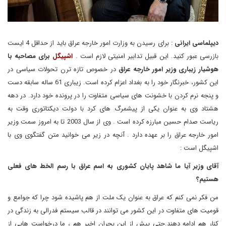
دیپلماسی ایرانی
: برای رسیدن به وزارت امور خارجه عراق باید از حداقل 4 ایست
بازرسی عبور کنید. این قبیل تدابیر امنیتی لازم است .
اشپیگل
برای مصاحبه با
هوشیار زیباری وزیر امور خارجه عراق
در خصوص تازه ترن تحولات سیاسی در
این کشور، خبرنگار خود را به بغداد اعزام کرده است. زیباری 61 ساله سابقه دست
و پنجه نرم کردن با خشونت های سیاسی متفاوت را در پرونده خود دارد. در دهه
هشتاد وی به عنوان یکی از پیشمرگ های کرد با دولت دیکتاتوری وقت به
ریاست صدام حسین مبارزه کرده است . وی از سال 2003 تا به امروز سمت وزیر
امور خارجه عراق را بر عهده دارد . آنچه در زیر می خوانید متن گفتگوی وی با
اشپیگل است :
آقای وزیر آیا ما شاهد پایان کشوری به اسم عراق با رسم الخط های فعلی
هستیم؟
من فکر نمی کنم که عراق به عنوان یک ملت از هم پاشیده شود چرا که جوامع و
قومیت های متفاوت در این کشور می توانند در قالب سیستم فدرالی به زندگی در
کنار هم ادامه دهند.حتی پیش از این بحران اخیر هم ، ما درخواست هایی از