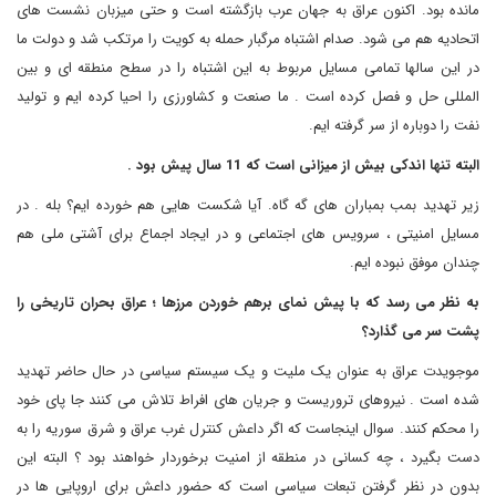
مانده بود. اکنون عراق به جهان عرب بازگشته است و حتی میزبان نشست های
اتحادیه هم می شود. صدام اشتباه مرگبار حمله به کویت را مرتکب شد و دولت ما
در این سالها تمامی مسایل مربوط به این اشتباه را در سطح منطقه ای و بین
المللی حل و فصل کرده است . ما صنعت و کشاورزی را احیا کرده ایم و تولید
نفت را دوباره از سر گرفته ایم.
البته تنها اندکی بیش از میزانی است که 11 سال پیش بود .
زیر تهدید بمب بمباران های گه گاه. آیا شکست هایی هم خورده ایم؟ بله . در
مسایل امنیتی ، سرویس های اجتماعی و در ایجاد اجماع برای آشتی ملی هم
چندان موفق نبوده ایم.
به نظر می رسد که با پیش نمای برهم خوردن مرزها ؛ عراق بحران تاریخی را
پشت سر می گذارد؟
موجویدت عراق به عنوان یک ملیت و یک سیستم سیاسی در حال حاضر تهدید
شده است . نیروهای تروریست و جریان های افراط تلاش می کنند جا پای خود
را محکم کنند. سوال اینجاست که اگر داعش کنترل غرب عراق و شرق سوریه را به
دست بگیرد ، چه کسانی در منطقه از امنیت برخوردار خواهند بود ؟ البته این
بدون در نظر گرفتن تبعات سیاسی است که حضور داعش برای اروپایی ها در