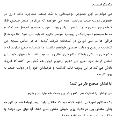
یکدیگر نیست.
می توانم در این خصوص توضیحاتی به شما بدهم. مشاجره ادامه داری در
خصوص دولت جدید برپاست. همه می خواهند که عراق در مسیر جدیدی قرار
گرفته و چهره های جدید را هم در راس ببینند. من به سعودی الفیصل هم گفته ام
که ما سیستم دموکراتیک و پروسیه سیاسی داریم که باید طی شود. 62 درصد از
عراقی ها در سی آوریل در انتخابات شرکت کردند. ما بر اساس نتیجه این
انتخابات پارلمان و دولت جدیدی خواهیم داشت. ما شاهزاده هایی نداریم که با
حکم های سلطنتی بتوانند مقام های دولتی را منصوب کنند. ما رهبران خود را بر
اساس قواعد خود تغییر می دهیم. رهبری ایران هم گمان می کنند که امریکا
تلاش می کند بر این پروسه تاثیر گذاشته و طرفداران خود را در دولت جدید به
روی کار بیاید.
آیا ایشان صحیح فکر می کنند؟
من ایشان را قضاوت نمی کنم و در این بحث هم وارد نمی شوم.
یک سناتور امریکایی اعلام کرده بود که مالکی باید برود. اوباما هم چندان به
باقی ماندن وی در قدرت روی خوش نشان نمی دهد. آیا عراق می تواند با
مالکی در راس هرم قدرت ادامه دهد؟