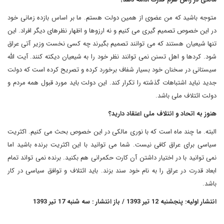
متوجه باشید که من عضوی از همین دولت هستم. ما بر اساس بازده زمانی خود
در این خصوص تصمیم گیری می کنیم و نه ارزوها و اظهار نظرهای دیگر افراد. این
تنها شیعیان هستند که می توانند تصمیم بگیرند چه کسی نخست وزیر آتی عراق
شود. کردها و اهل تسنن نمی توانند نظر خود را به شیعیان دیکته کنند. آیت الله
سیستانی در سخنان خود بسیار شفاف برخورد کرده و تصریح کرده است که دولت
جدید نباید اشتباهات گذشته را تکرار کند. این دولت باید مورد قبول همه مردم و
دولت ائتلاف ملی باشد.
هنوز به اتحاد و ائتلاف ملی اعتقاد دارید؟
البته. ما چند ماه است که با نوری مالکی در این خصوص بحث می کنیم. اکثریت
سیاسی برای عراق کافی نیست. شما می توانید با این اکثریت برنده باشید اما
نمی توانید با در اختیار داشتن آن کارت حکمرانی هم بکنید. برنده نمی تواند تمام
ابعاد قدرت در عراق را به نام خود سند بزند. باید ائتلاف و توافق سیاسی در کار
باشد.
انتشار اولیه: پنجشنبه 12 تیر 1393 / باز انتشار : سه شنبه 17 تیر 1393