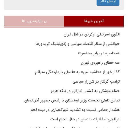
ارسال نظر
آخرین خبرها
پر بازدیدترین ها
الگوی اسرائیلی اوکراین در قبال ایران
خوانشی از منظر اقتصاد سیاسی و ژئوپلیتیک کریدورها
«محاصره در برابر محاصره»
سه خطای راهبردی تهران
گذار خزر از «حاشیه امن» به «فضای بازدارندگی متراکم
ترامپ گرفتار در شن‌زار سیاسی
حمله موشکی به کشتی اماراتی در تنگه هرمز
تماس تلفنی نخست وزیر ارمنستان با رئیس جمهور آذربایجان
هشدار حماس نسبت به تشدید شهرک‌سازی در بیت‌ لحم
عراقچی: مذاکرات با عمان در حال انجام است