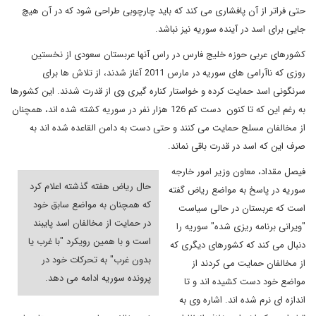
حتی فراتر از آن پافشاری می کند که باید چارچوبی طراحی شود که در آن هیچ
جایی برای اسد در آینده سوریه نیز نباشد.
کشورهای عربی حوزه خلیج فارس در راس آنها عربستان سعودی از نخستین
روزی که ناآرامی های سوریه در مارس 2011 آغاز شدند، از تلاش ها برای
سرنگونی اسد حمایت کرده و خواستار کناره گیری وی از قدرت شدند. این کشورها
به رغم این که تا کنون دست کم 126 هزار نفر در سوریه کشته شده اند، همچنان
از مخالفان مسلح حمایت می کنند و حتی دست به دامن القاعده شده اند به
صرف این که اسد در قدرت باقی نماند.
فیصل مقداد، معاون وزیر امور خارجه
حال ریاض هفته گذشته اعلام کرد
سوریه در پاسخ به مواضع ریاض گفته
که همچنان به مواضع سابق خود
است که عربستان در حالی سیاست
در حمایت از مخالفان اسد پایبند
"ویرانی برنامه ریزی شده" سوریه را
است و با همین رویکرد "با غرب یا
دنبال می کند که کشورهای دیگری که
بدون غرب" به تحرکات خود در
از مخالفان حمایت می کردند از
پرونده سوریه ادامه می دهد.
مواضع خود دست کشیده اند و تا
اندازه ای نرم شده اند. اشاره وی به