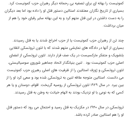
کمونیست را بهانه ای برای تصفیه بی رحمانه دیگر رهبران حزب کمونیست کرد.
بسیاری از تاریخ نگاران معتقدند استالین دستور قتل او را داده بود اما بعد دیگران
را به دست داشتن در این قتل متهم کرد و به این بهانه سایر رقبای خود را هم از
میان برداشت.
چند تن از رهبران حزب کمونیست یا از حزب اخراج شدند یا به قتل رسیدند.
بسیاری از آنها در دادگاه های نمایشی متهم شدند که با لئون تروتسکی انقلابی
بلشویک و متفکر مارکسیست در یک صف قرار دارند. لئون تروتسکی از اعضای
اصلی حزب کمونیست بود . لنین بنیانگذار اتحاد جماهیر شوروی سوسیالیستی،
لئون تروتسکی و ژوزف استالین را از ظرفیت های اصلی رهبری حزب کمونیست
می دانست. استالین متوجه علاقه لنین به تروتسکی شده بود و سعی کرد او را از
بین ببرد. در سال ۱۹۲۹ لئون تروتسکی از روسیه گریخت. اقوام، دوستان و یا هر
کسی که به نوعی با او نزدیک بودند به اتهام خیانت به وطن به قتل رسیدند.
تروتسکی در سال ۱۹۴۰ در مکزیک به قتل رسید و احتمال می رود که دستور قتل
او را هم استالین صادر کرده باشد.