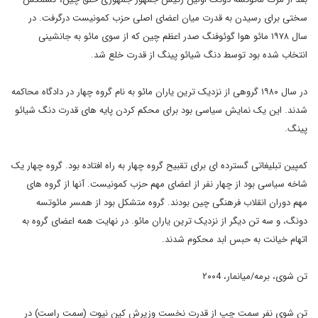
سختی برای رسیدن به قدرت میان اعضای اصلی حزب کمونیست درگرفت. در
سال ۱۹۷۸ مائو هوا گوئوفنگ صدر اعظم چین که از سوی مائو به جانشینی
انتخاب شده بود توسط دنگ شیائو پینگ از قدرت خلع شد.
در سال ۱۹۸۰ گروهی از نزدیک ترین یاران مائو به نام گروه چهار در دادگاه محاکمه
شدند. این یک نمایش سیاسی بود برای محکم کردن پایه های قدرت دنگ شیائو
پینگ.
کمپین تبلیغاتی گسترده ای برای تقبیح گروه چهار به راه افتاده بود. گروه چهار یک
شاخه سیاسی بود از چهار نفر از اعضای مهم حزب کمونیست. آنها از گروه های
مهم دوران انقلاب فرهنگی چین بودند. گروه متشکل بود از همسر مائوتسه
دونگ، و سه تن دیگر از نزدیک ترین یاران مائو. در نهایت همه اعضای گروه به
اتهام خیانت به حبس ابد محکوم شدند.
تن شوی، برمه/میانمار، ۲۰۰4
تن شوی نفر سمت چپ از قدرت نخست وزیرش کین نیوت (سمت راست) در