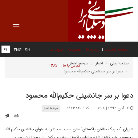
Toggle
vigation
صفحه نخست
درباره ما
عضویت
پیوند ها
ENGLISH
صفحه‌اصلی
اخبار
سرخط اخبار
تماس با ما
RSS
دعوا بر سر جانشینی حکیم‌الله محسود
دعوا بر سر جانشینی حکیم‌الله محسود
۱۲ آبان ۱۳۹۲ | ۱۷:۰۸
کد : ۱۹۲۳۸۴۰
سرخط اخبار
شورای "تحریک طالبان پاکستان" خان سعید سجنا را به عنوان جانشین حکیم الله
محسود، رهبر کشته شده طالبان پاکستان منصوب کرد. ولی مخالفت برخی از