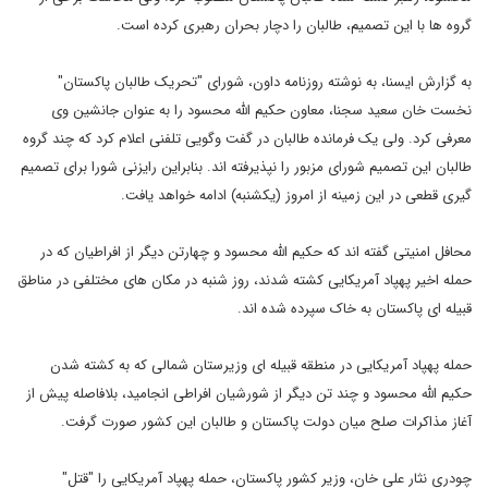
گروه ها با این تصمیم، طالبان را دچار بحران رهبری کرده است.
به گزارش ایسنا، به نوشته روزنامه داون، شورای "تحریک طالبان پاکستان"
نخست خان سعید سجنا، معاون حکیم الله محسود را به عنوان جانشین وی
معرفی کرد. ولی یک فرمانده طالبان در گفت وگویی تلفنی اعلام کرد که چند گروه
طالبان این تصمیم شورای مزبور را نپذیرفته اند. بنابراین رایزنی شورا برای تصمیم
گیری قطعی در این زمینه از امروز (یکشنبه) ادامه خواهد یافت.
محافل امنیتی گفته اند که حکیم الله محسود و چهارتن دیگر از افراطیان که در
حمله اخیر پهپاد آمریکایی کشته شدند، روز شنبه در مکان های مختلفی در مناطق
قبیله ای پاکستان به خاک سپرده شده اند.
حمله پهپاد آمریکایی در منطقه قبیله ای وزیرستان شمالی که به کشته شدن
حکیم الله محسود و چند تن دیگر از شورشیان افراطی انجامید، بلافاصله پیش از
آغاز مذاکرات صلح میان دولت پاکستان و طالبان این کشور صورت گرفت.
چودری نثار علی خان، وزیر کشور پاکستان، حمله پهپاد آمریکایی را "قتل"