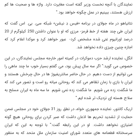
نمایندگان با آنچه نخست وزیر گفته است مغایرت دارد. واژه ها و صحبت ها کم
ارزش هستند، ببینیم در عمل چگونه خواهد بود."
نتانیاهو در ماه جولای در برنامه «فیس دِ نیشن» شبکه سی. بی. اس گفت که
ایران طی چند هفته از خط قرمز- مرزی که او با عنوان داشتن 250 کیلوگرم از 20
درصد اورانیوم غنی شده مشخص کرد- عبور خواهد کرد و موکدا اعلام کرد که
اجازه چنین چیزی داده نخواهد شد.
انگل، نماینده ارشد حزب دموکرات در کمیته امور خارجه مجلس نمایندگان، در این
خصوص می گوید:" اگر سه سال پیش بود، می گفتم بسیار خوب ما چند ماهی را
می توانیم از دست دهیم. در حال حاضر سانتریفیوژ ها در حال چرخش هستند و
ایران با بازی با زمان تظاهر می کند که روحانی میانه رو است و تصور می کند که
ما شگفت زده می شویم. ما شگفت زده نمی شویم. ما سه ماه به ایران مسلح به
سلاح هسته ای نزدیک تر شده ایم."
اریک کانتور، نماینده جمهوری خواه، در نطق روز 31 جولای خود در مجلس ضمن
حمایت از تشدید تحریم ها اذعان داشت که صبر کردن برای روحانی هیچ گونه
امتیازی نخواهد داشت. او در این رابطه گفت:" با توجه به این که ایران
سرسختانه قطعنامه های متعدد شورای امنیت سازمان ملل متحد که به منظور