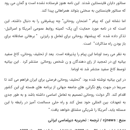
سناتور دایان فاینستاین شدند. این نامه هنوز فرستاده نشده است و گمان می رود
که سناتور فاینستاین به سختی بتواند همراهانی پیدا کند.
اما نشانه این که پیام " امتحان روحانی" چه پیشرفتی را به دنبال داشته، این
است که در نامه مورد حمایت آی پک- کمیته روابط عمومی آمریکا و اسرائیل-
تذکر داده شده که پیشنهاد روحانی برای تعامل و رایزنی " برهانی صادقانه برای
باز بودن راه مذاکرات" است.
به نظر می رسد اوباما این پیام را پذیرفته است. یعد از تحلیف روحانی، کاخ سفید
بیانیه ای در تمجید از رای دهندگان و ن شخص روحاتی منتشر کرد . این بیانیه
توسط کاخ سفید منتشر شد نه اوباما.
در این بیانیه نوشته شده بود: "تحلیف روحانی فرصتی برای ایران فراهم می کند تا
سریعا در جهت رفع نگرانی های جامعه جهانی از برنامه های هسته ای این کشور
اقدام کند. اگر دولت روحانی تصمیم به تعامل اساسی داشته باشد و به طور جدی
به تعهدات بین المللی خود عمل کند و راه حلی مسالمت آمیز در رابطه با این
مسئله یابد، آمریکا را شریکی مشتاق خواهد یافت."
منبع :
cjnews
/ ترجمه : تحریریه دیپلماسی ایرانی