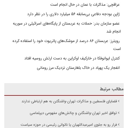
عراقچی: مذاکرات با عمان در حال انجام است
ژاپن بودجه دفاعی بی‌سابقه ۵۶ میلیارد دلاری را در نظر دارد
عضو سازمان بدر: حملات به عربستان از پایگاه‌های اسرائیلی در سوریه
انجام شد
رویترز: عربستان ۸۶ درصد از موشک‌های پاتریوت خود را استفاده کرده
است
کنترل ایوانوفکا در خارکیف اوکراین به دست ارتش روسیه افتاد
انفجار یک پهپاد در خاک بلغارستان نزدیک مرز رومانی
مطالب مرتبط
قضایای فلسطین و مذاکرات تهران-واشنگتن به هم ارتباطی ندارند
توافق اخیر تهران-واشنگتن و چالش‌های مفهومی دیپلماسی
فرار رو به جلوی امیرعبداللهیان یا ناتوانی رئیسی در حوزه سیاست