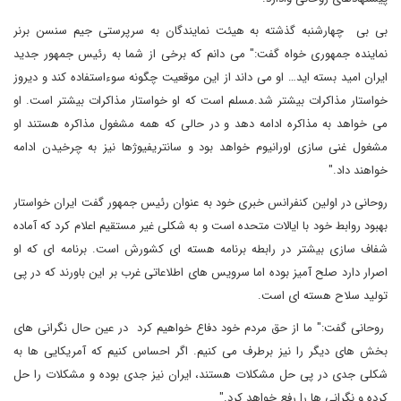
بی بی چهارشنبه گذشته به هیئت نمایندگان به سرپرستی جیم سنسن برنر
نماینده جمهوری خواه گفت:" می دانم که برخی از شما به رئیس جمهور جدید
ایران امید بسته اید… او می داند از این موقعیت چگونه سوءاستفاده کند و دیروز
خواستار مذاکرات بیشتر شد.مسلم است که او خواستار مذاکرات بیشتر است. او
می خواهد به مذاکره ادامه دهد و در حالی که همه مشغول مذاکره هستند او
مشغول غنی سازی اورانیوم خواهد بود و سانتریفیوژها نیز به چرخیدن ادامه
خواهند داد."
روحانی در اولین کنفرانس خبری خود به عنوان رئیس جمهور گفت ایران خواستار
بهبود روابط خود با ایالات متحده است و به شکلی غیر مستقیم اعلام کرد که آماده
شفاف سازی بیشتر در رابطه برنامه هسته ای کشورش است. برنامه ای که او
اصرار دارد صلح آمیز بوده اما سرویس های اطلاعاتی غرب بر این باورند که در پی
تولید سلاح هسته ای است.
روحانی گفت:" ما از حق مردم خود دفاع خواهیم کرد در عین حال نگرانی های
بخش های دیگر را نیز برطرف می کنیم. اگر احساس کنیم که آمریکایی ها به
شکلی جدی در پی حل مشکلات هستند، ایران نیز جدی بوده و مشکلات را حل
کرده و نگرانی ها را رفع خواهد کرد."