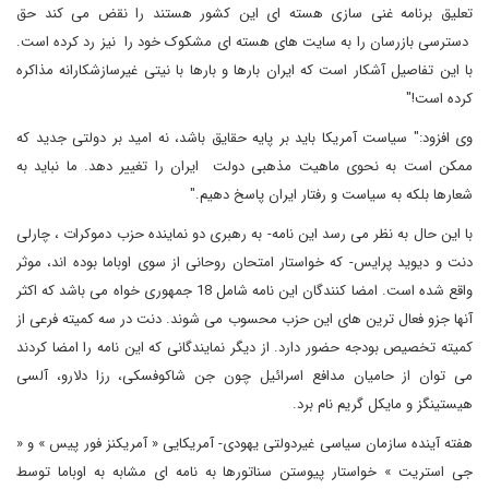
تعلیق برنامه غنی سازی هسته ای این کشور هستند را نقض می کند حق
دسترسی بازرسان را به سایت های هسته ای مشکوک خود را نیز رد کرده است.
با این تفاصیل آشکار است که ایران بارها و بارها با نیتی غیرسازشکارانه مذاکره
کرده است!"
وی افزود:" سیاست آمریکا باید بر پایه حقایق باشد، نه امید بر دولتی جدید که
ممکن است به نحوی ماهیت مذهبی دولت ایران را تغییر دهد. ما نباید به
شعارها بلکه به سیاست و رفتار ایران پاسخ دهیم."
با این حال به نظر می رسد این نامه- به رهبری دو نماینده حزب دموکرات ، چارلی
دنت و دیوید پرایس- که خواستار امتحان روحانی از سوی اوباما بوده اند، موثر
واقع شده است. امضا کنندگان این نامه شامل 18 جمهوری خواه می باشد که اکثر
آنها جزو فعال ترین های این حزب محسوب می شوند. دنت در سه کمیته فرعی از
کمیته تخصیص بودجه حضور دارد. از دیگر نمایندگانی که این نامه را امضا کردند
می توان از حامیان مدافع اسرائیل چون جن شاکوفسکی، رزا دلارو، آلسی
هیستینگز و مایکل گریم نام برد.
هفته آینده سازمان سیاسی غیردولتی یهودی- آمریکایی « آمریکنز فور پیس » و «
جی استریت » خواستار پیوستن سناتورها به نامه ای مشابه به اوباما توسط