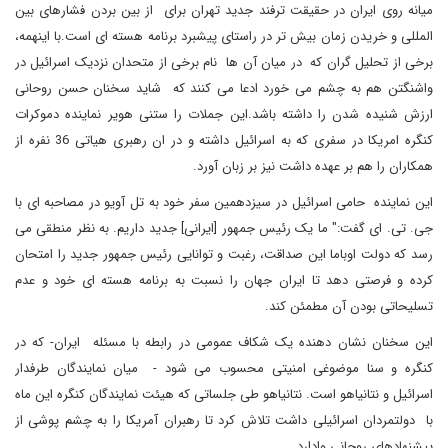
میانه روی ایران در حقیقت ترفند جدید تهران برای از بین بردن فشارهای بین
المللی و خریدن زمان بیش تر در راستای پیشبرد برنامه هسته ای است.با اینهمه،
برخی از تحلیل گران که در میان آن ها نام برخی از متحدان نزدیک اسرائیل در
واشنگتن هم به چشم می خورد ادعا می کنند که شاید سخنان حسن روحانی
ارزش شنیده شدن را داشته باشد.این جملات را ستنی هویر نماینده دموکرات
کنگره امریکا در سفری که به اسرائیل داشته و در ان رهبری هیاتی 36 نفره از
همکاران را هم بر عهده داشت نیز بر زبان آورد.
این نماینده حامی اسرائیل در سیزدهمین سفر خود به تل آویو در مصاحبه ای با
جی. تی. ای گفت:" ما یک رئیس جمهور [ایرانی] جدید داریم. به نظر منطقی می
رسد که دولت اوباما این صداقت، رغبت و توانایی رئیس جمهور جدید را امتحان
کرده و فرصتی دهد تا ایران جهان را نسبت به برنامه هسته ای خود و عدم
تسلیحاتی بودن آن مطمئن کند.
این سخنان نشان دهنده یک شکاف عمومی در رابطه با مسئله ایران- که در
کنگره و سنا موضوغی امنیتی محسوب می شود - میان نمایندگان طرفدار
اسرائیل و نتانیاهو است. نتانیاهو طی جلساتی که هیئت نمایندگان کنگره این ماه
با دولتمردان اسرائیلی داشت تلاش کرد تا رهبران آمریکا را به چشم پوشی از
پیشنهادهای روحانی وادارد.