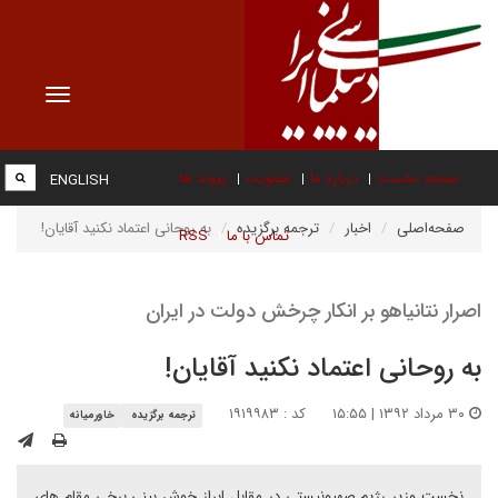
Toggle
vigation
صفحه نخست
درباره ما
عضویت
پیوند ها
ENGLISH
صفحه‌اصلی
اخبار
ترجمه برگزیده
به روحانی اعتماد نکنید آقایان!
تماس با ما
RSS
اصرار نتانیاهو بر انکار چرخش دولت در ایران
به روحانی اعتماد نکنید آقایان!
۳۰ مرداد ۱۳۹۲ | ۱۵:۵۵
کد : ۱۹۱۹۹۸۳
ترجمه برگزیده
خاورمیانه
نخست وزیر رژیم صهیونیستی در مقابل ابراز خوش بینی برخی مقام های