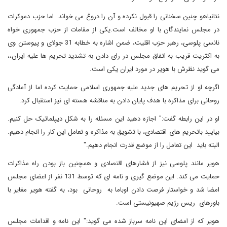
نتانیاهو چنین سخنانی را قبول نکرده و آن را دروغ می خواند. اما حزب دموکرات
در مجلس نمایندگان با او مخالف است.یکی از مقامات از حزب جمهوری خواه
نانسی پلوسی، رهبر حزب اقلیت، ضمن اشاره به خطابه 31 جولای و پیوستن وی
به اکثریت قریب به اتفاق مجلس در رای دادن به تشدید تحریم ها علیه ایران،،
می گوید نظرش با هویر در مورد ایران یکی است.
اگرچه او از تحریم های جدید علیه جمهوری اسلامی حمایت کرده اما از آمادگی
روحانی برای مذاکره با هدف پایان دادن به مناقشه هسته ای نیز استقبال کرد.
او در این رابطه گفت:" اجازه دهید این مسئله را به شکل دیپلماتیک حل کنیم.
بیایید باتحریم های اقتصادی، با تشویق به مذاکره و تعامل این کار را انجام دهیم.
البته باید این تعامل را از موضع قدرت انجام دهیم."
هویر مانند پلوسی نیز از فشارهای اقتصادی و همچنین باز بودن راه مذاکرات
حمایت می کند. این موضع گیری و نامه ای که توسط 131 نفر از اعضای مجلس
امضا شد و خواستار فرصت دادن اوباما به روحانی بود، به گفته هویر مغایر با
باورهای ریس رژیم صهیونیستی است.
هویر که از امضای این نامه سرباز شده می گوید:" این نامه و اقدامات مجلس